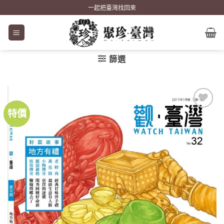
Skip
一起把臺灣找回來
to
content
篩選
特價
加到
關注
商品