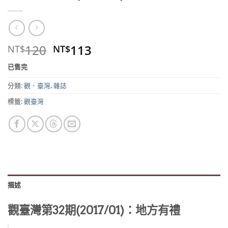
原
目
120
113
NT$
NT$
始
前
已售完
價
價
格：
格：
分類:
觀．臺灣
,
雜誌
NT$120。
NT$113。
標籤:
觀臺灣
描述
觀臺灣第32期(2017/01)：地方有禮