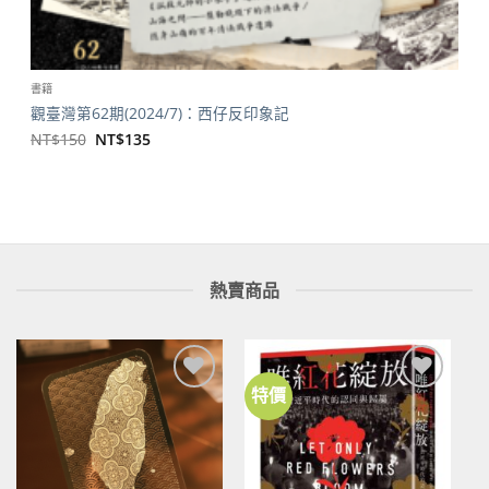
書籍
觀臺灣第62期(2024/7)：西仔反印象記
原
目
NT$
150
NT$
135
始
前
價
價
格：
格：
NT$150。
NT$135。
熱賣商品
特價
加到
加到
關注
關注
商品
商品