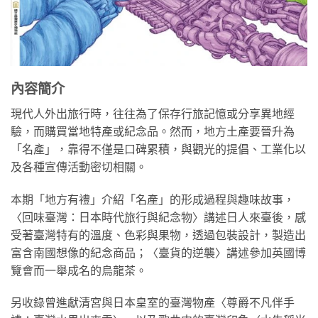
內容簡介
現代人外出旅行時，往往為了保存行旅記憶或分享異地經
驗，而購買當地特產或紀念品。然而，地方土產要晉升為
「名產」，靠得不僅是口碑累積，與觀光的提倡、工業化以
及各種宣傳活動密切相關。
本期「地方有禮」介紹「名產」的形成過程與趣味故事，
〈回味臺灣：日本時代旅行與紀念物〉講述日人來臺後，感
受著臺灣特有的溫度、色彩與果物，透過包裝設計，製造出
富含南國想像的紀念商品；〈臺貨的逆襲〉講述參加英國博
覽會而一舉成名的烏龍茶。
另收錄曾進獻清宮與日本皇室的臺灣物產〈尊爵不凡伴手