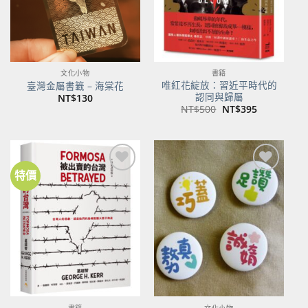
文化小物
書籍
唯紅花綻放：習近平時代的
臺灣金屬書籤 – 海棠花
認同與歸屬
NT$
130
原
目
NT$
500
NT$
395
始
前
價
價
格：
格：
NT$500。
NT$395。
特價
加到
加到
關注
關注
商品
商品
書籍
文化小物