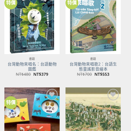
特價
特價
加到
加到
關注
關注
商品
商品
書籍
書籍
台灣動物來唱名：台語動物
台灣動物來唱歌2：台語生
圖鑑
態童謠影音繪本
原
目
原
目
NT$
480
NT$
379
NT$
700
NT$
553
始
前
始
前
價
價
價
價
格：
格：
格：
格：
NT$480。
NT$379。
NT$700。
NT$553。
特價
加到
加到
關注
關注
商品
商品