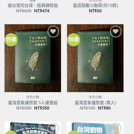
被出賣的台灣：經典譯校版
臺語鼓勵小胸章(共10款)
原
目
NT$
600
NT$
474
NT$
50
始
前
價
價
格：
格：
NT$600。
NT$474。
特價
特價
加到
加到
關注
關注
商品
商品
文化小物
文化小物
臺灣意象護照套 5入優惠組
臺灣意象護照套 (單入)
原
目
原
目
NT$
500
NT$
350
NT$
100
NT$
80
始
前
始
前
價
價
價
價
格：
格：
格：
格：
NT$500。
NT$350。
NT$100。
NT$80。