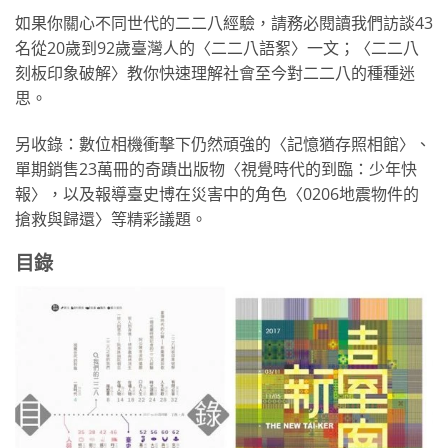
如果你關心不同世代的二二八經驗，請務必閱讀我們訪談43
名從20歲到92歲臺灣人的〈二二八語絮〉一文；〈二二八
刻板印象破解〉教你快速理解社會至今對二二八的種種迷
思。
另收錄：數位相機衝擊下仍然頑強的〈記憶猶存照相館〉、
單期銷售23萬冊的奇蹟出版物〈視覺時代的到臨：少年快
報〉，以及報導臺史博在災害中的角色〈0206地震物件的
搶救與歸還〉等精彩議題。
目錄