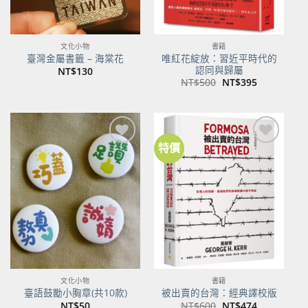
文化小物
書籍
唯紅花綻放：習近平時代的
臺灣金屬書籤 – 海棠花
認同與歸屬
NT$
130
原
目
NT$
500
NT$
395
始
前
價
價
格：
格：
NT$500。
NT$395。
特價
加到
加到
關注
關注
商品
商品
文化小物
書籍
臺語鼓勵小胸章(共10款)
被出賣的台灣：經典譯校版
原
目
NT$
50
NT$
600
NT$
474