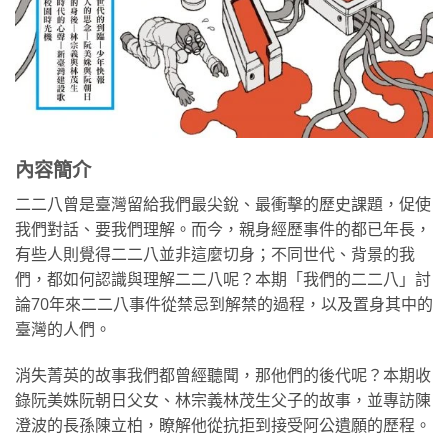
內容簡介
二二八曾是臺灣留給我們最尖銳、最衝擊的歷史課題，促使
我們對話、要我們理解。而今，親身經歷事件的都已年長，
有些人則覺得二二八並非這麼切身；不同世代、背景的我
們，都如何認識與理解二二八呢？本期「我們的二二八」討
論70年來二二八事件從禁忌到解禁的過程，以及置身其中的
臺灣的人們。
消失菁英的故事我們都曾經聽聞，那他們的後代呢？本期收
錄阮美姝阮朝日父女、林宗義林茂生父子的故事，並專訪陳
澄波的長孫陳立柏，瞭解他從抗拒到接受阿公遺願的歷程。