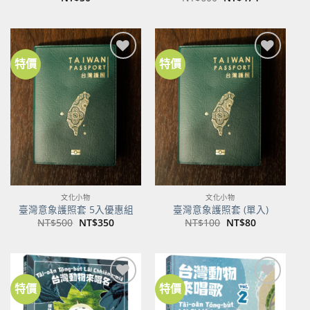
始
前
價
價
格：
格：
NT$600。
NT$474。
特價
特價
加到
加到
關注
關注
商品
商品
文化小物
文化小物
臺灣意象護照套 5入優惠組
臺灣意象護照套 (單入)
原
目
原
目
NT$
500
NT$
350
NT$
100
NT$
80
始
前
始
前
價
價
價
價
格：
格：
格：
格：
NT$500。
NT$350。
NT$100。
NT$80。
特價
特價
加到
加到
關注
關注