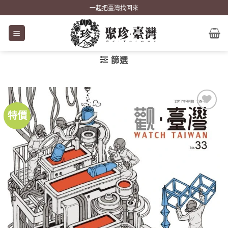
Skip
一起把臺灣找回來
to
content
篩選
特價
加到
關注
商品