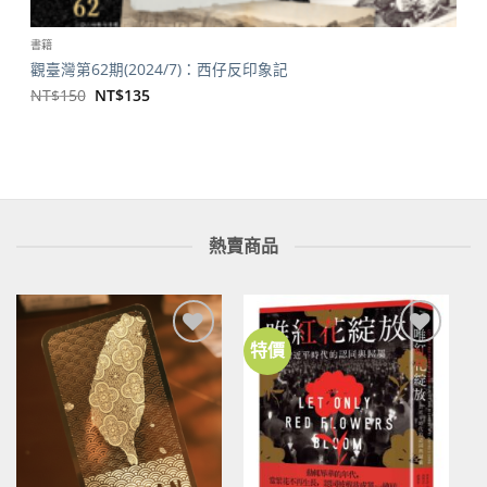
書籍
觀臺灣第62期(2024/7)：西仔反印象記
原
目
NT$
150
NT$
135
始
前
價
價
格：
格：
NT$150。
NT$135。
熱賣商品
特價
加到
加到
關注
關注
商品
商品