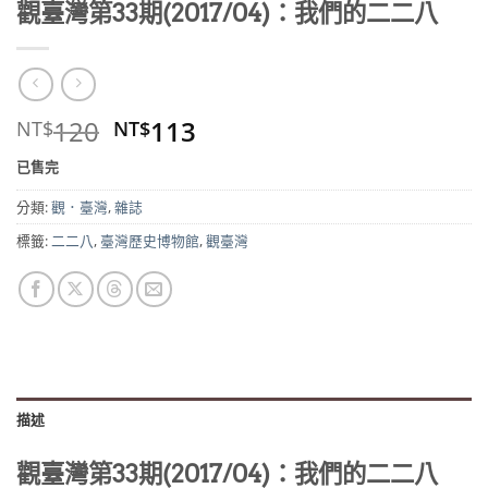
觀臺灣第33期(2017/04)：我們的二二八
原
目
120
113
NT$
NT$
始
前
已售完
價
價
格：
格：
分類:
觀．臺灣
,
雜誌
NT$120。
NT$113。
標籤:
二二八
,
臺灣歷史博物館
,
觀臺灣
描述
觀臺灣第33期(2017/04)：我們的二二八