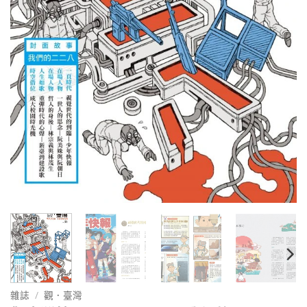
雜誌
/
觀．臺灣