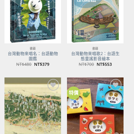
商品
商品
書籍
書籍
台灣動物來唱名：台語動物
台灣動物來唱歌2：台語生
圖鑑
態童謠影音繪本
原
目
原
目
NT$
480
NT$
379
NT$
700
NT$
553
始
前
始
前
價
價
價
價
格：
格：
格：
格：
NT$480。
NT$379。
NT$700。
NT$553。
特價
加到
加到
關注
關注
商品
商品