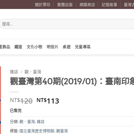
關於聚珍
實體店面
網路商店
記憶故事
臺灣
搜
尋
關
鍵
字:
戴飾品
鐵道
文化小物
明信片
桌遊
兒童專區
雜誌
/
觀．臺灣
觀臺灣第40期(2019/01)：臺南印
原
目
120
113
NT$
NT$
始
前
已售完
價
價
格：
格：
分類:
觀．臺灣
,
雜誌
NT$120。
NT$113。
標籤:
國立臺灣歷史博物館
,
觀臺灣