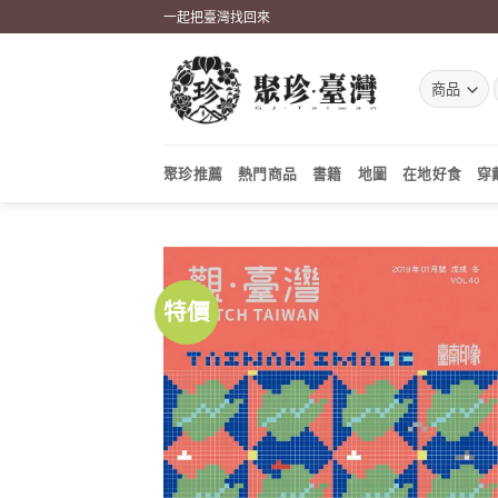
Skip
一起把臺灣找回來
to
content
聚珍推薦
熱門商品
書籍
地圖
在地好食
穿
特價
加到
關注
商品