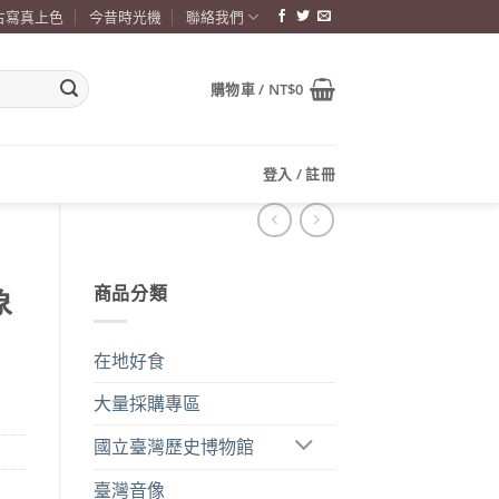
古寫真上色
今昔時光機
聯絡我們
購物車 /
NT$
0
登入 / 註冊
商品分類
象
在地好食
大量採購專區
國立臺灣歷史博物館
臺灣音像