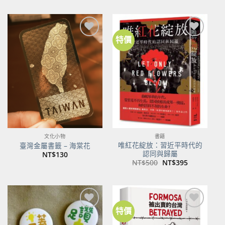
特價
加到
加到
關注
關注
商品
商品
文化小物
書籍
唯紅花綻放：習近平時代的
臺灣金屬書籤 – 海棠花
認同與歸屬
NT$
130
原
目
NT$
500
NT$
395
始
前
價
價
格：
格：
NT$500。
NT$395。
特價
加到
加到