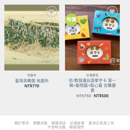
格：
格：
格：
格：
NT$480。
NT$379。
NT$700。
NT$553。
特價
加到
加到
關注
關注
商品
商品
地圖布
兒童專區
佮/教我講台語單字卡 第一
臺灣鳥瞰圖 地圖布
輯+動物篇+點心篇 合購優
NT$
770
惠
原
目
NT$
750
NT$
500
始
前
價
價
格：
格：
NT$750。
NT$500。
關於聚珍
實體店面
網路商店
記憶故事
臺灣古寫真上色
今昔時光機
聯絡我們