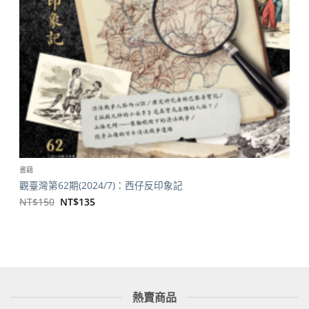
書籍
觀臺灣第62期(2024/7)：西仔反印象記
原
目
NT$
150
NT$
135
始
前
價
價
格：
格：
NT$150。
NT$135。
熱賣商品