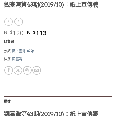
觀臺灣第43期(2019/10)：紙上宣傳戰
原
目
120
113
NT$
NT$
始
前
已售完
價
價
格：
格：
分類:
觀．臺灣
,
雜誌
NT$120。
NT$113。
標籤:
觀臺灣
描述
觀臺灣第43期(2019/10)：紙上宣傳戰