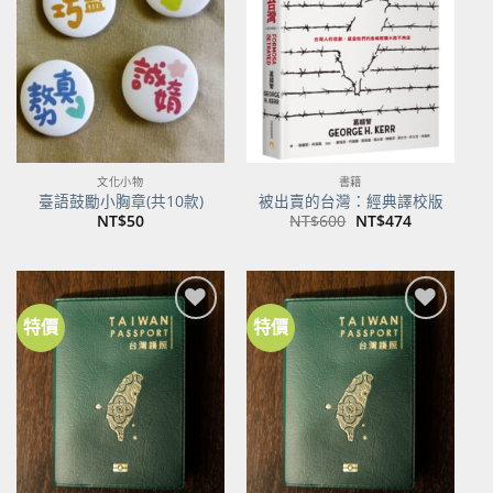
關注
關注
商品
商品
文化小物
書籍
臺語鼓勵小胸章(共10款)
被出賣的台灣：經典譯校版
原
目
NT$
50
NT$
600
NT$
474
始
前
價
價
格：
格：
NT$600。
NT$474。
特價
特價
加到
加到
關注
關注
商品
商品