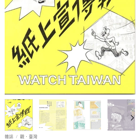
雜誌
/
觀．臺灣