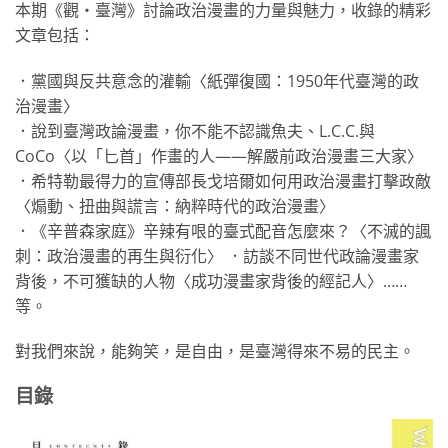
本期《觀‧臺灣》討論政治漫畫的力量與魅力，收錄的精彩
文章包括：
．黨國與反共意念的灌輸〈紙彈復國：1950年代臺灣的政
治漫畫〉
．說到臺灣政論漫畫，你不能不認識魚夫、L.C.C.與
CoCo〈以「匕首」作畫的人——解嚴前政治漫畫三大家〉
．希特勒最得力的宣傳部長戈培爾如何用政治漫畫打擊政敵
〈煽動、扭曲與謊言：納粹時代的政治漫畫〉
．《辛普森家庭》辛辣有哏的臺式配音怎麼來？〈不滅的諷
刺：政治漫畫的再生與衍化〉 ．訪談不同世代政論漫畫家
背後，不可獲缺的人物〈成功漫畫家背後的經記人〉……
等。
對我們來說，能夠笑，是自由，是臺灣得來不易的民主。
目錄