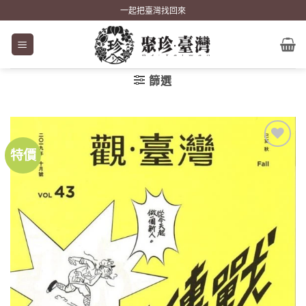
Skip
一起把臺灣找回來
to
content
篩選
特價
加到
關注
商品