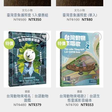
文化小物
文化小物
臺灣意象護照套 5入優惠組
臺灣意象護照套 (單入)
原
目
原
目
NT$
500
NT$
350
NT$
100
NT$
80
始
前
始
前
價
價
價
價
格：
格：
格：
格：
NT$500。
NT$350。
NT$100。
NT$80。
特價
特價
加到
加到
關注
關注
商品
商品
書籍
書籍
台灣動物來唱名：台語動物
台灣動物來唱歌2：台語生
圖鑑
態童謠影音繪本
原
目
原
目
NT$
480
NT$
379
NT$
700
NT$
553
始
前
始
前
價
價
價
價