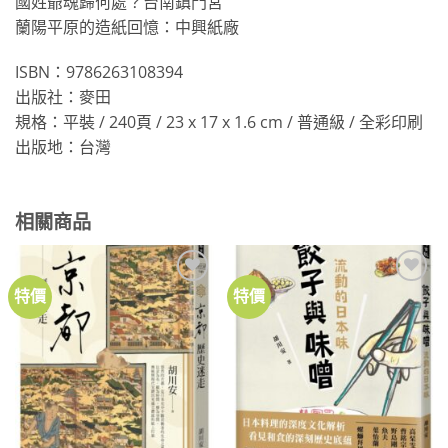
國姓爺魂歸何處？台南鎮門宮
蘭陽平原的造紙回憶：中興紙廠
ISBN：9786263108394
出版社：麥田
規格：平裝 / 240頁 / 23 x 17 x 1.6 cm / 普通級 / 全彩印刷
出版地：台灣
相關商品
特價
特價
加到
加到
關注
關注
商品
商品