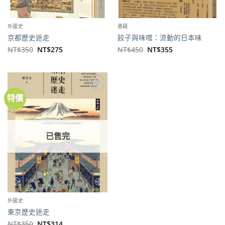
外國史
書籍
京都歷史迷走
餃子與味噌：流動的日本味
原
目
原
目
NT$
350
NT$
275
NT$
450
NT$
355
始
前
始
前
價
價
價
價
格：
格：
格：
格：
NT$350。
NT$275。
NT$450。
NT$355。
特價
加到
關注
商品
已售完
外國史
東京歷史迷走
原
目
NT$
350
NT$
314