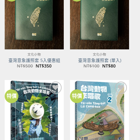
關注
關注
商品
商品
文化小物
文化小物
臺灣意象護照套 5入優惠組
臺灣意象護照套 (單入)
原
目
原
目
NT$
500
NT$
350
NT$
100
NT$
80
始
前
始
前
價
價
價
價
格：
格：
格：
格：
NT$500。
NT$350。
NT$100。
NT$80。
特價
特價
加到
加到
關注
關注
商品
商品