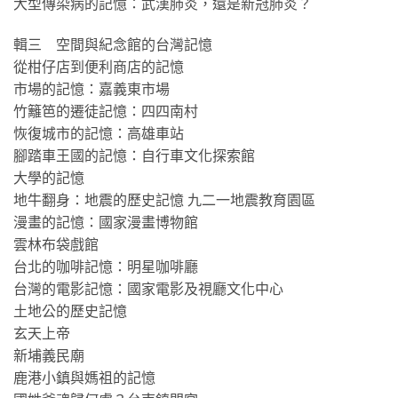
大型傳染病的記憶：武漢肺炎，還是新冠肺炎？
輯三 空間與紀念館的台灣記憶
從柑仔店到便利商店的記憶
市場的記憶：嘉義東市場
竹籬笆的遷徒記憶：四四南村
恢復城市的記憶：高雄車站
腳踏車王國的記憶：自行車文化探索館
大學的記憶
地牛翻身：地震的歷史記憶 九二一地震教育園區
漫畫的記憶：國家漫畫博物館
雲林布袋戲館
台北的咖啡記憶：明星咖啡廳
台灣的電影記憶：國家電影及視廳文化中心
土地公的歷史記憶
玄天上帝
新埔義民廟
鹿港小鎮與媽祖的記憶