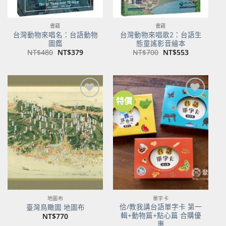
書籍
書籍
台灣動物來唱名：台語動物
台灣動物來唱歌2：台語生
圖鑑
態童謠影音繪本
原
目
原
目
NT$
480
NT$
379
NT$
700
NT$
553
始
前
始
前
價
價
價
價
格：
格：
格：
格：
NT$480。
NT$379。
NT$700。
NT$553。
特價
加到
加到
關注
關注
商品
商品
地圖布
單字卡
佮/教我講台語單字卡 第一
臺灣鳥瞰圖 地圖布
輯+動物篇+點心篇 合購優
NT$
770
惠