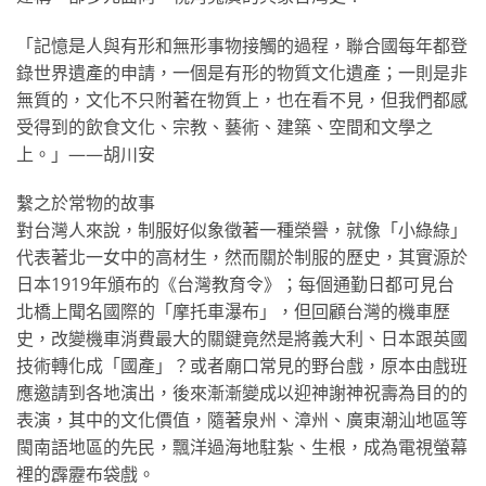
「記憶是人與有形和無形事物接觸的過程，聯合國每年都登
錄世界遺產的申請，一個是有形的物質文化遺產；一則是非
無質的，文化不只附著在物質上，也在看不見，但我們都感
受得到的飲食文化、宗教、藝術、建築、空間和文學之
上。」——胡川安
繫之於常物的故事
對台灣人來說，制服好似象徵著一種榮譽，就像「小綠綠」
代表著北一女中的高材生，然而關於制服的歷史，其實源於
日本1919年頒布的《台灣教育令》；每個通勤日都可見台
北橋上聞名國際的「摩托車瀑布」，但回顧台灣的機車歷
史，改變機車消費最大的關鍵竟然是將義大利、日本跟英國
技術轉化成「國產」？或者廟口常見的野台戲，原本由戲班
應邀請到各地演出，後來漸漸變成以迎神謝神祝壽為目的的
表演，其中的文化價值，隨著泉州、漳州、廣東潮汕地區等
閩南語地區的先民，飄洋過海地駐紮、生根，成為電視螢幕
裡的霹靂布袋戲。