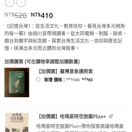
原
目
520
410
NT$
NT$
始
前
《記憶台灣1：從生活文化、教育信仰，看見台灣多元視角
價
價
的每一幕》由胡川安帶領讀者，從大同電鍋、制服、辦桌、
格：
格：
戲台到廟宇與紀念館，探索台灣生活文化、信仰與歷史記
NT$520。
NT$410。
憶，拼湊出多元而立體的台灣故事。
加價購買 (可在購物車調整加購數量)
【加價購】臺灣意象護照套
原
目
NT$
NT$
新增 價格：
100
80
始
前
價
價
格：
格：
NT$100。
NT$80。
【加價購】哈瑪星時空旅圖Plus+
哈瑪星時空旅圖Plus+帶你探索高雄哈瑪星