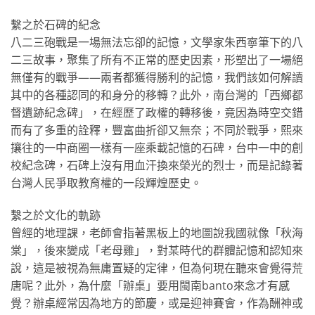
繫之於石碑的紀念
八二三砲戰是一場無法忘卻的記憶，文學家朱西寧筆下的八
二三故事，聚集了所有不正常的歷史因素，形塑出了一場絕
無僅有的戰爭——兩者都獲得勝利的記憶，我們該如何解讀
其中的各種認同的和身分的移轉？此外，南台灣的「西鄉都
督遺跡紀念碑」，在經歷了政權的轉移後，竟因為時空交錯
而有了多重的詮釋，豐富曲折卻又無奈；不同於戰爭，熙來
攘往的一中商圈一樣有一座乘載記憶的石碑，台中一中的創
校紀念碑，石碑上沒有用血汗換來榮光的烈士，而是記錄著
台灣人民爭取教育權的一段輝煌歷史。
繫之於文化的軌跡
曾經的地理課，老師會指著黑板上的地圖說我國就像「秋海
棠」，後來變成「老母雞」，對某時代的群體記憶和認知來
說，這是被視為無庸置疑的定律，但為何現在聽來會覺得荒
唐呢？此外，為什麼「辦桌」要用閩南banto來念才有感
覺？辦桌經常因為地方的節慶，或是迎神賽會，作為酬神或