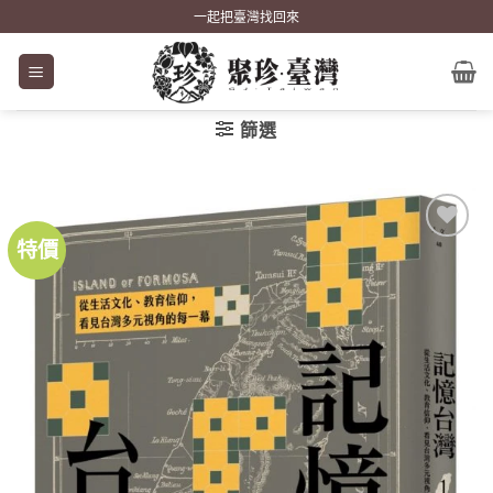
Skip
一起把臺灣找回來
to
content
篩選
特價
加到
關注
商品