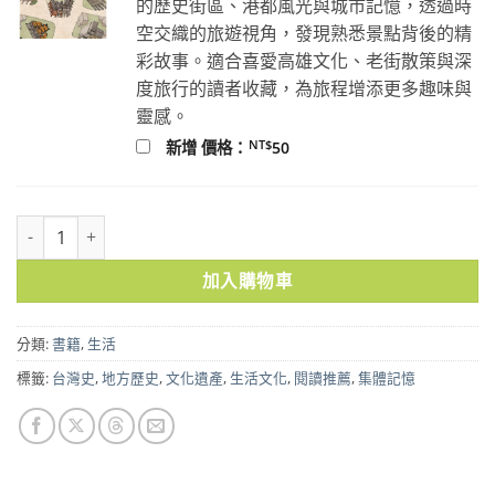
的歷史街區、港都風光與城市記憶，透過時
空交織的旅遊視角，發現熟悉景點背後的精
彩故事。適合喜愛高雄文化、老街散策與深
度旅行的讀者收藏，為旅程增添更多趣味與
靈感。
NT$
新增 價格：
50
記憶台灣1：從生活文化、教育信仰，看見台灣多元視角的每一幕 數量
加入購物車
分類:
書籍
,
生活
標籤:
台灣史
,
地方歷史
,
文化遺產
,
生活文化
,
閱讀推薦
,
集體記憶