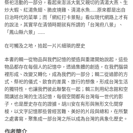
祭祀活動的一部分，看起來澎派大氣又親切的清湯大燕、生
炒大蝦、紅湯魚翅、脆皮燒雞、清湯水魚……原來都是出自
日治時代的菜單；而「網紅打卡景點」看似現代網路上才有
的說法，其實早在清領時期就有所謂的「台灣府八景」、
「鳳山縣六景」……
在可觸及之地，拾起一片片細瑣的歷史
本書的輯一從物品與我們記憶的塑造與重建開始說起，這些
物品都存在每個人的記憶中，透過集體的創造，在我們腦袋
裡形成、改變又轉化，成為我們的一部分；輯二從過節的方
式、祭祀的儀式、飲食的差異、旅行的想像，形成台灣生活
的獨特性，也讓我們彼此聯繫在一起；輯三則用紀念館和空
間講述台灣的生活記憶，每個空間都有台灣每一世代的影
子，也是歷史存在的證據。胡川安在有形與無形文化間穿
梭，以文字記憶那些曾經苦難、美好的片段與總和，在所繫
之處書寫，聚集成一部台灣之所以成為台灣的具象化歷史。
作者簡介