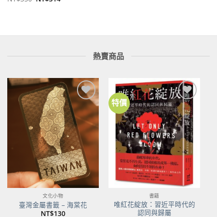
始
前
價
價
格：
格：
NT$350。
NT$314。
熱賣商品
特價
加到
加到
關注
關注
商品
商品
文化小物
書籍
唯紅花綻放：習近平時代的
臺灣金屬書籤 – 海棠花
認同與歸屬
NT$
130