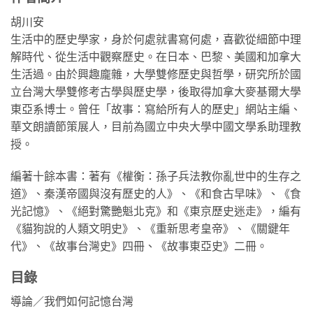
胡川安
生活中的歷史學家，身於何處就書寫何處，喜歡從細節中理
解時代、從生活中觀察歷史。在日本、巴黎、美國和加拿大
生活過。由於興趣龐雜，大學雙修歷史與哲學，研究所於國
立台灣大學雙修考古學與歷史學，後取得加拿大麥基爾大學
東亞系博士。曾任「故事：寫給所有人的歷史」網站主編、
華文朗讀節策展人，目前為國立中央大學中國文學系助理教
授。
編著十餘本書：著有《權衡：孫子兵法教你亂世中的生存之
道》、秦漢帝國與沒有歷史的人》、《和食古早味》、《食
光記憶》、《絕對驚艷魁北克》和《東京歷史迷走》，編有
《貓狗說的人類文明史》、《重新思考皇帝》、《關鍵年
代》、《故事台灣史》四冊、《故事東亞史》二冊。
目錄
導論／我們如何記憶台灣