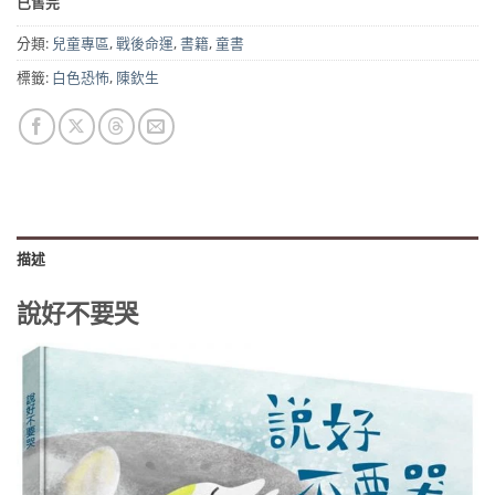
已售完
價
價
格：
格：
分類:
兒童專區
,
戰後命運
,
書籍
,
童書
NT$280。
NT$251。
標籤:
白色恐怖
,
陳欽生
描述
說好不要哭