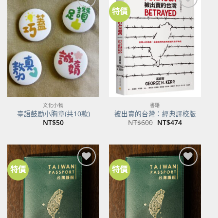
特價
加到
加到
關注
關注
商品
商品
文化小物
書籍
臺語鼓勵小胸章(共10款)
被出賣的台灣：經典譯校版
原
目
NT$
50
NT$
600
NT$
474
始
前
價
價
格：
格：
NT$600。
NT$474。
特價
特價
加到
加到
關注
關注
商品
商品