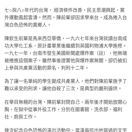
七○與八○年代的台灣， 經濟條件改善，民主思潮興起，黨
外運動風起雲湧。然而，陳前輩卻因求學來台，成為捲入台
灣白色恐怖的異鄉人。
陳欽生前輩是馬來西亞華僑，一九六七年來台灣就讀台南成
功大學化工系，原計畫畢業後繼續到英國利物浦大學進修。
一九七一年，台南市發生美國新聞處爆炸案（註），他無端
被捲進這個案子，雖然事後證實他與爆炸案無關，卻仍被扣
上參與共產黨活動的罪名，判刑十二年。
為了讓一名單純的學生變成共產黨人，他們對陳前輩施予了
難以承受的刑求，讓他自殺了三次，是典型的嚴刑逼供。
在舉目無親的台灣，陳前輩封閉自己，兩年後才開始放開心
胸，在獄中從事外役工作，分別在圖書館、洗衣部、福利
社、廚房工作。
幾次紀念白色恐怖的演出活動中，當演員唸出他寫過的文字