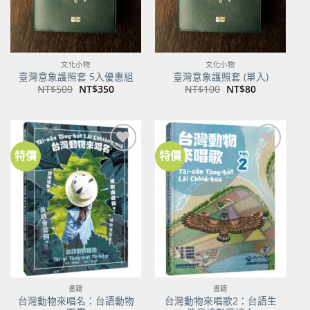
文化小物
文化小物
臺灣意象護照套 5入優惠組
臺灣意象護照套 (單入)
原
目
原
目
NT$
500
NT$
350
NT$
100
NT$
80
始
前
始
前
價
價
價
價
格：
格：
格：
格：
NT$500。
NT$350。
NT$100。
NT$80。
特價
特價
加到
加到
關注
關注
商品
商品
書籍
書籍
台灣動物來唱名：台語動物
台灣動物來唱歌2：台語生