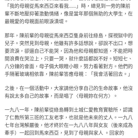
「我的母親從馬來西亞來看我……」時，總見到一旁的陳前
輩不斷地壓抑著激動情緒，像是當年那個無助的大學生，在
最親愛的母親面前眼淚潰堤。
那年，陳前輩的母親從馬來西亞隻身前往綠島，探視獄中的
兒子。突然見到母親，他雖有許多話想說，卻說不出口，想
要流淚，卻逼自己不能哭，因為他和母親都知道，不能把時
間浪費在哭泣上，只要一哭，就什麼話都說不好。短短七、
八分鐘的會面，母子倆大眼瞪小眼，努力看著對方。他們的
手隔著玻璃相依靠，陳前輩答應母親：「我會活著回去。」
之後，在一個活動中，大家請他分享自己的生命故事，他沒
有說太多自己的故事，而是唱了〈母親妳在何方〉。
一九八一年，陳前輩從綠島轉到土城仁愛教育實驗所，認識
了仁教所第三班的工友老李，也就是他未來的丈人。一九八
七年台灣解嚴後，他才終於在一九八八年與女友（後來成為
牽手）一起回到馬來西亞，見到了母親與家人 。回家的