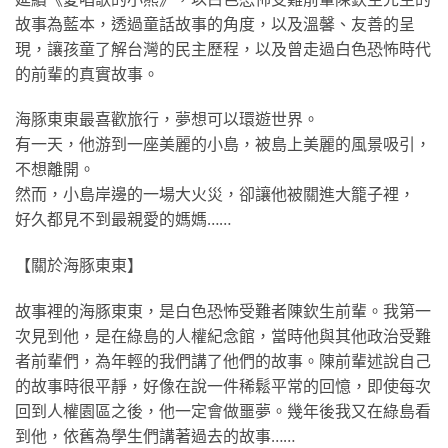
故事為藍本，透過童話故事的角度，以及溫馨、友善的呈
現，讓孩童了解台灣的民主歷程，以及曾走過白色恐怖時代
的前輩的真實故事。
海豚東東最喜歡旅行，夢想可以環遊世界。
有一天，他游到一座美麗的小島，被島上美麗的風景吸引，
不想離開。
然而，小島岸邊的一場大火災，卻讓他被關進大籠子裡，
好久都見不到最親愛的媽媽……
【關於海豚東東】
故事裡的海豚東東，是白色恐怖受難者陳欽生前輩。我第一
次見到他，是在綠島的人權紀念館，當時他與其他政治受難
者前輩們，為年輕的我們講了他們的故事。陳前輩述說自己
的故事時很平靜，好像在說一件稀鬆平常的回憶，即使每次
回到人權園區之後，他一定會做噩夢。幾年後我又在綠島看
到他，依舊為學生們講著過去的故事……