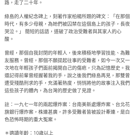
路，走了二十年。
綠島的人權紀念碑上，刻著作家柏楊所題的碑文：「在那個
時代，有多少母親，為她們被囚禁在這個島上的孩子，長夜
哭泣。」 簡短的話語，道破了政治受難者與其家人的心
酸。
曾經，那個自我封閉的年輕人，後來積極地學習技能、為難
友服務。曾經，那個不願提起往事的受難者，如今一次又一
次地在年輕孩子們面前揭開自己的傷疤，只為記憶歷史。我
還記得前輩曾經握著我的手，說之後我們綠島再見，那雙曾
遭受殘酷刑求的手，充滿著熱度，悄悄將他的故事注入我們
這些孩子的體內，為台灣的歷史做了見證。
註：一九七一年的兩起爆炸案：台南美新處爆炸案、台北花
旗銀行爆炸案，株連甚廣，許多受難者皆被設計牽連，是白
色恐怖時期的重大冤案。
＊適讀年齡：10歲以上