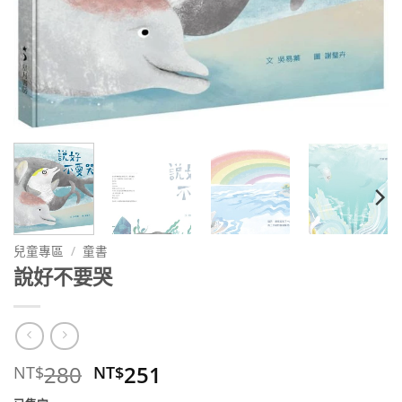
兒童專區
/
童書
說好不要哭
原
目
280
251
NT$
NT$
始
前