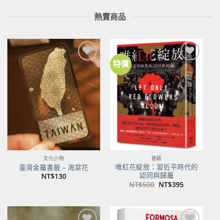
熱賣商品
特價
加到
加到
關注
關注
商品
商品
文化小物
書籍
唯紅花綻放：習近平時代的
臺灣金屬書籤 – 海棠花
認同與歸屬
NT$
130
原
目
NT$
500
NT$
395
始
前
價
價
格：
格：
NT$500。
NT$395。