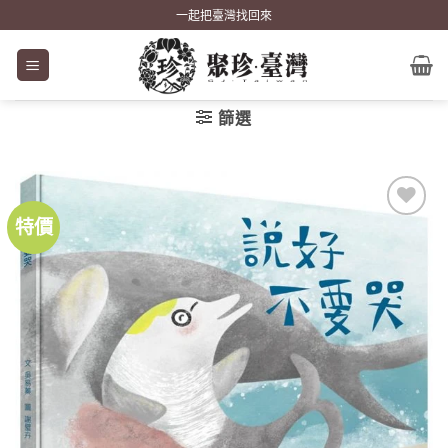
Skip
一起把臺灣找回來
to
content
篩選
特價
加到
關注
商品