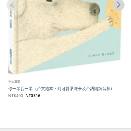
兒童專區
你一半我一半（台文繪本，附可愛語詞卡及台語朗讀音檔）
原
目
NT$
400
NT$
316
始
前
價
價
格：
格：
NT$400。
NT$316。