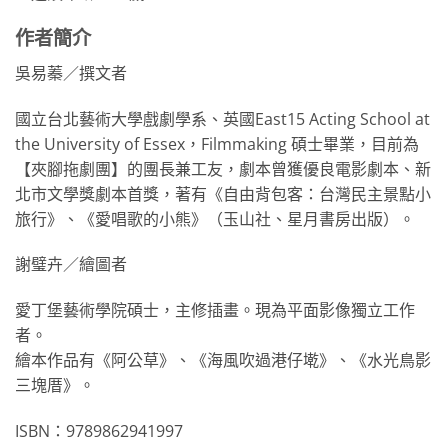
作者簡介
吳易蓁／撰文者
國立台北藝術大學戲劇學系、英國East15 Acting School at
the University of Essex，Filmmaking 碩士畢業，目前為
【夾腳拖劇團】的團長兼工友，劇本曾獲優良電影劇本、新
北市文學獎劇本首獎，著有《自由背包客：台灣民主景點小
旅行》、《愛唱歌的小熊》（玉山社、星月書房出版）。
謝璧卉／繪圖者
愛丁堡藝術學院碩士，主修插畫。現為平面影像獨立工作
者。
繪本作品有《阿公草》、《海風吹過港仔墘》、《水光鳥影
三塊厝》。
ISBN：9789862941997