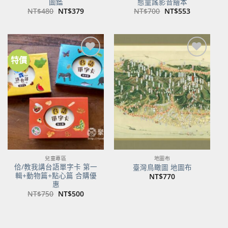
圖鑑
態童謠影音繪本
原
目
原
目
NT$
480
NT$
379
NT$
700
NT$
553
始
前
始
前
價
價
價
價
格：
格：
格：
格：
NT$480。
NT$379。
NT$700。
NT$553。
特價
加到
加到
關注
關注
商品
商品
兒童專區
地圖布
佮/教我講台語單字卡 第一
臺灣鳥瞰圖 地圖布
輯+動物篇+點心篇 合購優
NT$
770
惠
原
目
NT$
750
NT$
500
始
前
價
價
格：
格：
NT$750。
NT$500。