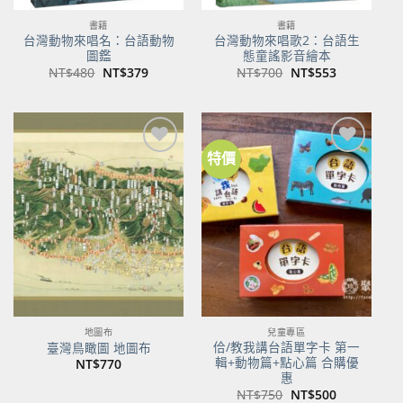
書籍
書籍
台灣動物來唱名：台語動物
台灣動物來唱歌2：台語生
圖鑑
態童謠影音繪本
原
目
原
目
NT$
480
NT$
379
NT$
700
NT$
553
始
前
始
前
價
價
價
價
格：
格：
格：
格：
NT$480。
NT$379。
NT$700。
NT$553。
特價
加到
加到
關注
關注
商品
商品
地圖布
兒童專區
佮/教我講台語單字卡 第一
臺灣鳥瞰圖 地圖布
輯+動物篇+點心篇 合購優
NT$
770
惠
原
目
NT$
750
NT$
500