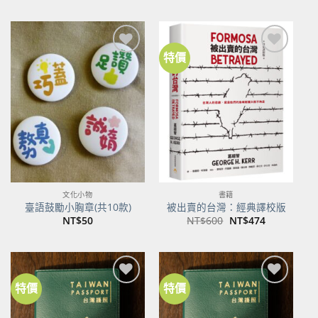
價
價
格：
格：
NT$500。
NT$395。
特價
加到
加到
關注
關注
商品
商品
文化小物
書籍
臺語鼓勵小胸章(共10款)
被出賣的台灣：經典譯校版
原
目
NT$
50
NT$
600
NT$
474
始
前
價
價
格：
格：
NT$600。
NT$474。
特價
特價
加到
加到
關注
關注