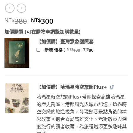
原
目
380
300
NT$
NT$
始
前
加價購買 (可在購物車調整加購數量)
價
價
格：
格：
【加價購】臺灣意象護照套
NT$380。
NT$300。
原
目
NT$
NT$
新增 價格：
100
80
始
前
價
價
格：
格：
NT$100。
NT$80。
【加價購】哈瑪星時空旅圖Plus+
哈瑪星時空旅圖Plus+帶你探索高雄哈瑪星
的歷史街區、港都風光與城市記憶，透過時
空交織的旅遊視角，發現熟悉景點背後的精
彩故事。適合喜愛高雄文化、老街散策與深
度旅行的讀者收藏，為旅程增添更多趣味與