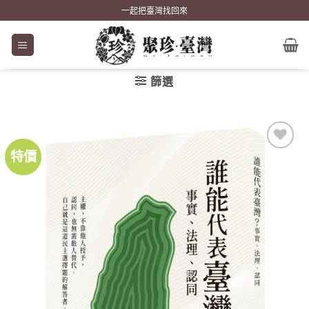
Skip
一起把臺灣找回來
to
content
篩選
特價
加到
關注
商品