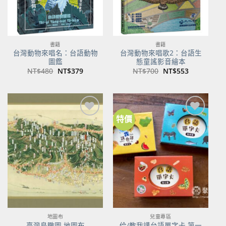
書籍
書籍
台灣動物來唱名：台語動物
台灣動物來唱歌2：台語生
圖鑑
態童謠影音繪本
原
目
原
目
NT$
480
NT$
379
NT$
700
NT$
553
始
前
始
前
價
價
價
價
格：
格：
格：
格：
NT$480。
NT$379。
NT$700。
NT$553。
特價
加到
加到
關注
關注
商品
商品
地圖布
兒童專區
佮/教我講台語單字卡 第一
臺灣鳥瞰圖 地圖布