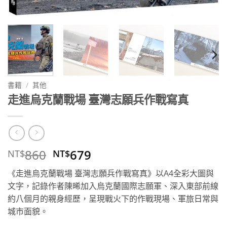
書籍
/
其他
走進烏克蘭戰場 臺灣志願兵作戰寫真
原
目
860
679
NT$
NT$
始
前
《走進烏克蘭戰場 臺灣志願兵作戰寫真》以A4全彩大圖與
價
價
文字，記錄作者陳晞加入烏克蘭國際志願軍、深入東部前線
格：
格：
約八個月的親身經歷，呈現戰火下的作戰現場、軍旅日常與
NT$860。
NT$679。
城市面貌。