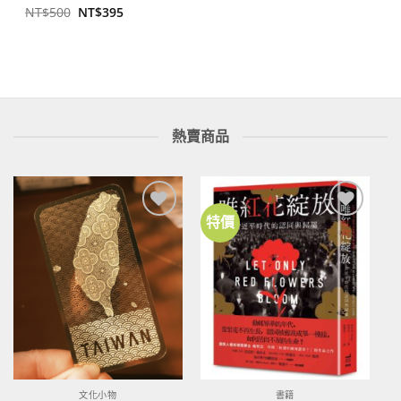
原
目
NT$
500
NT$
395
始
前
價
價
格：
格：
NT$500。
NT$395。
熱賣商品
特價
加到
加到
關注
關注
商品
商品
文化小物
書籍