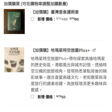
加價購買 (可在購物車調整加購數量)
【加價購】臺灣意象護照套
原
目
NT$
NT$
新增 價格：
100
80
始
前
價
價
格：
格：
NT$100。
NT$80。
【加價購】哈瑪星時空旅圖Plus+
哈瑪星時空旅圖Plus+帶你探索高雄哈瑪星
的歷史街區、港都風光與城市記憶，透過時
空交織的旅遊視角，發現熟悉景點背後的精
彩故事。適合喜愛高雄文化、老街散策與深
度旅行的讀者收藏，為旅程增添更多趣味與
靈感。
NT$
新增 價格：
50