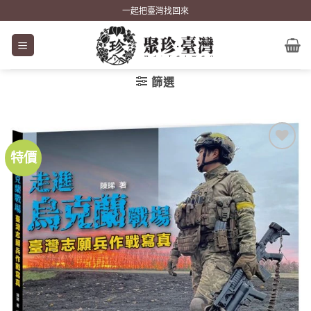
Skip
一起把臺灣找回來
to
content
篩選
特價
加到
關注
商品