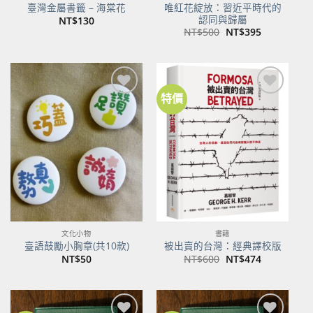
唯紅花綻放：習近平時代的
臺灣金屬書籤 – 海棠花
認同與歸屬
NT$
130
原
目
NT$
500
NT$
395
始
前
價
價
格：
格：
NT$500。
NT$395。
特價
加到
加到
關注
關注
商品
商品
文化小物
書籍
臺語鼓勵小胸章(共10款)
被出賣的台灣：經典譯校版
原
目
NT$
50
NT$
600
NT$
474
始
前
價
價
格：
格：
NT$600。
NT$474。