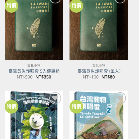
特價
特價
加到
加到
關注
關注
商品
商品
文化小物
文化小物
臺灣意象護照套 5入優惠組
臺灣意象護照套 (單入)
原
目
原
目
NT$
500
NT$
350
NT$
100
NT$
80
始
前
始
前
價
價
價
價
格：
格：
格：
格：
NT$500。
NT$350。
NT$100。
NT$80。
特價
特價
加到
加到
關注
關注
商品
商品