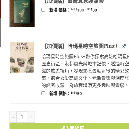
【加價購】臺灣意象護照套
NT$380。
NT$300。
原
目
NT$
NT$
新增 價格：
100
80
始
前
價
價
格：
格：
NT$100。
NT$80。
【加價購】哈瑪星時空旅圖Plus+
哈瑪星時空旅圖Plus+帶你探索高雄哈瑪星
歷史街區、港都風光與城市記憶，透過時
織的旅遊視角，發現熟悉景點背後的精彩
事。適合喜愛高雄文化、老街散策與深度
的讀者收藏，為旅程增添更多趣味與靈感
NT$
新增 價格：
50
追尋岡村俊昭：熱血記者的台日百年棒球超級任務 數量
加入購物車