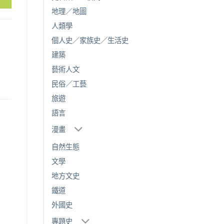
地理／地圖
人類學
個人史／家族史／生活史
建築
藝術人文
民俗／工藝
旅遊
語言
漫畫
自然生態
文學
地方文史
鐵道
外國史
專題史