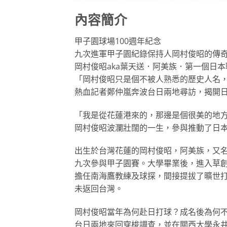
內容簡介
甲子園球場100週年紀念
九次進軍甲子園紀錄保持人岡村俊昭的傳
岡村俊昭aka葉天送．阿美族．第一個日
「岡村俊昭只是個不被人熟悉的歷史人名，
熱血記者鄭仲嵐奔波台日兩地尋訪，揭開
「我是從花蓮港來的，那邊是個很美的地
岡村俊昭波瀾壯闊的一生，參與推動了日
出生於台灣花蓮的岡村俊昭，阿美族，又
九次參與甲子園賽。大學畢業後，進入草
擔任南海鷹教練及球探，間接提拔了曠世
未返回台灣。
岡村俊昭當年為何赴日打球？成名後為何
台日兩地來回穿梭調查，並在關西大學永