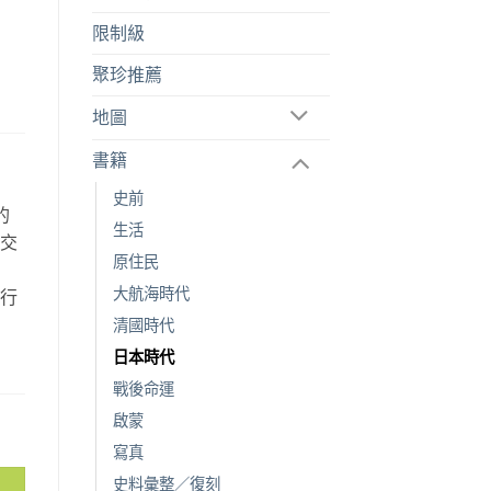
限制級
聚珍推薦
地圖
書籍
史前
的
生活
空交
原住民
故
大航海時代
旅行
。
清國時代
日本時代
戰後命運
啟蒙
寫真
史料彙整／復刻