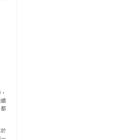
學，
陸續
，都
年於
著一