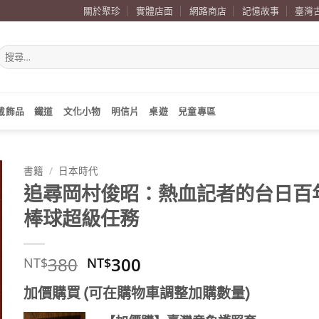
關於聚珍
實體店面
網路商店
記憶故事
臺灣
搜
尋
關
鍵
字:
戴飾品
鐵道
文化小物
明信片
桌遊
兒童專區
書籍
/
日本時代
追尋岡村俊昭：熱血記者的台日百
棒球超級任務
原
目
380
300
NT$
NT$
始
前
加價購買 (可在購物車調整加購數量)
價
價
格：
格：