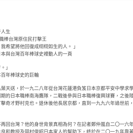
奇人生
本職棒台灣原住民打擊王
我希望將他回復成栩栩如生的人。 」
日本與台灣百年棒球史裡動人的一頁
方。」
本百年棒球史的巨輪
名葉天送，於一九二八年從台灣花蓮港負笈日本京都平安中學求
創期的日本職棒南海鷹隊，二戰後參與日本職棒復興球賽，之後
打擊奇才野村克也。退休後他長居京都，直到一九九六年過世前
不再回台灣？他的身世背景真相為何？在記者鄭仲嵐自二〇一六
井良和教授及岡村俊昭日本家人的幫助下，終於在二〇一九年靠