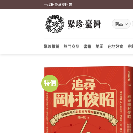
Skip
一起把臺灣找回來
to
content
聚珍推薦
熱門商品
書籍
地圖
在地好食
穿
特價
加到
關注
商品