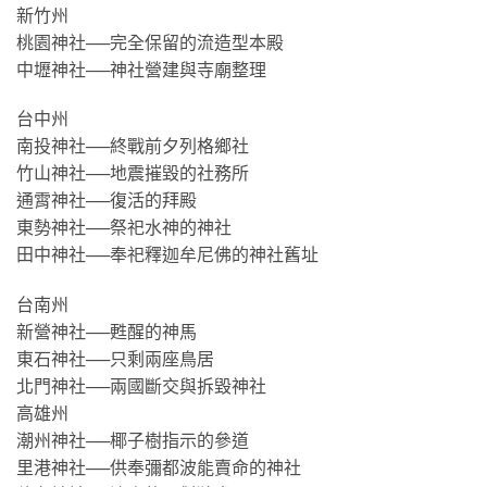
新竹州
桃園神社──完全保留的流造型本殿
中壢神社──神社營建與寺廟整理
台中州
南投神社──終戰前夕列格鄉社
竹山神社──地震摧毀的社務所
通霄神社──復活的拜殿
東勢神社──祭祀水神的神社
田中神社──奉祀釋迦牟尼佛的神社舊址
台南州
新營神社──甦醒的神馬
東石神社──只剩兩座鳥居
北門神社──兩國斷交與拆毀神社
高雄州
潮州神社──椰子樹指示的參道
里港神社──供奉彌都波能賣命的神社