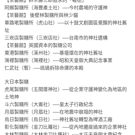
【茶藝館】鈴木藤三郎追求的「報德」
阿緱製糖所（海豐產土社）──今村農場的守護神
【茶藝館】 後壁林製糖所與林少貓
車路墘製糖所（虎山社）──以十鼓文創園區覺醒的神社舊
址
三崁店製糖所（三崁店社）──台南市的神社遺構
【茶藝館】英國資本的製糖公司
東港製糖所（溪州社）──基壇還在的神社舊址
灣裡製糖所（灣裡社）──昭和天皇御大典記念事業
仁武社（暫）──逃過拆除命運的本殿
大日本製糖
虎尾製糖所（五間厝神社）──從企業守護神變化為地區的
土地神
斗六製糖所（大崙社）──皇太子行啟紀念
月眉製糖所（月眉社）──在地震中崩塌的神社
烏日製糖所（烏日社）──神社舊址轉型為啤酒工廠
彰化製糖所（金刀比羅社）──從內地遷座過來的企業神社
大林製糖所（大林金刀比羅社）──大正天皇御大典紀念