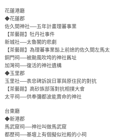
花蓮港廳
◆花蓮郡
佐久間神社──五年計畫理蕃事業
【茶藝館】牡丹社事件
新城社──太魯閣的悲劇
【茶藝館】為理蕃事業豁上前途的佐久間左馬太
銅門祠──被颱風吹垮的神社舊址
加灣祠──復活的神社遺構
◆玉里郡
玉里社──表忠碑訴說日軍與原住民的對抗
【茶藝館】高砂族部落對抗相撲大會
太平祠──供奉彌都波能賣命的神社
台東廳
◆新港郡
馬武窟祠──神社叫做馬武窟
都歷祠──基壇上有個擬似社殿的小祠