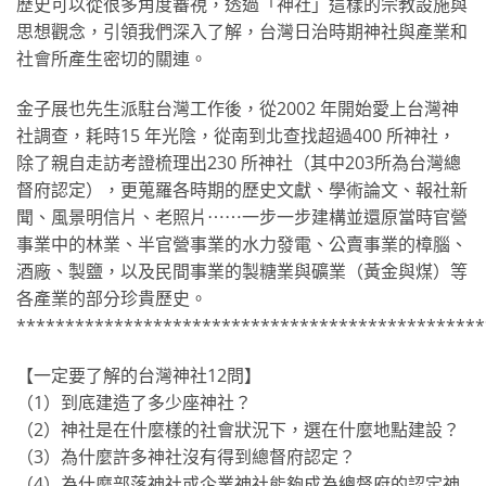
歷史可以從很多角度審視，透過「神社」這樣的宗教設施與
思想觀念，引領我們深入了解，台灣日治時期神社與產業和
社會所產生密切的關連。
金子展也先生派駐台灣工作後，從2002 年開始愛上台灣神
社調查，耗時15 年光陰，從南到北查找超過400 所神社，
除了親自走訪考證梳理出230 所神社（其中203所為台灣總
督府認定），更蒐羅各時期的歷史文獻、學術論文、報社新
聞、風景明信片、老照片⋯⋯一步一步建構並還原當時官營
事業中的林業、半官營事業的水力發電、公賣事業的樟腦、
酒廠、製鹽，以及民間事業的製糖業與礦業（黃金與煤）等
各產業的部分珍貴歷史。
************************************************
【一定要了解的台灣神社12問】
（1）到底建造了多少座神社？
（2）神社是在什麼樣的社會狀況下，選在什麼地點建設？
（3）為什麼許多神社沒有得到總督府認定？
（4）為什麼部落神社或企業神社能夠成為總督府的認定神