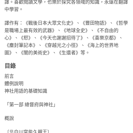
譯。喜歡閱讀文學，也樂於探究各領域的知識，永遠在翻譯
中學習。
譯作有：《戰後日本大眾文化史》、《豐田物語》、《哲學
是職場上最有效的武器》、《地球全史》、《不自由的
心》、《怒》、《今天也謝謝招待了》、《喜樂京都》、
《塵封筆記本》、《穿越光之小徑》、《海上的世界地
圖》、《闇的美術史》、《生還者》等。
目錄
前言
體例說明
神社用語的基礎知識
「第一部 總督府與神社」
概說
〔北白川宮能久親王〕