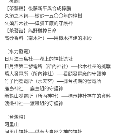
〔樟腦〕
【茶藝館】後藤新平與合成樟腦
久須之木祠──樹齡一五〇〇年的樟樹
久須乃木社──樟腦工廠的守護神
【茶藝館】熊野櫲樟日命
高砂香料（南木社）──用樟木搭建的本殿
〔水力發電〕
日月潭玉島社──湖上的神社遺址
日月潭第二發電所（所內神社）──松木社長的挑戰
萬大發電所（所內神社）──看顧發電廠的守護神
竹子門發電所（水天宮）──據台初期的發電所
鹿島神社──鹿島組的守護神
新龜山發電所（所內神社）──標示神社存在的資料
渡邊神社──渡邊組的守護神
〔台灣檜〕
阿里山
阿里山神社──供奉大自然之神的神社