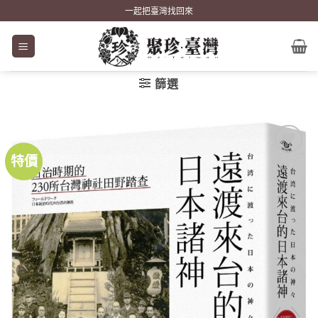
Skip
一起把臺灣找回來
to
content
篩選
特價
加到
關注
商品