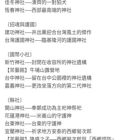
佳冬神社──湊齊的一對狛犬
恆春神社──西部最南端的神社
〔招魂與護國〕
建功神社──井出薰迎合台灣風土的傑作
台灣護國神社──臨基隆河的護國神社
〔國幣小社〕
新竹神社──封閉在收容所的神社遺構
【茶藝館】牛埔山露營地
台中神社──留在台中公園裡的神社遺構
嘉義神社──更改坐落方向的第二代神社
〔縣社〕
開山神社──奉鄭成功為主祀神祭祀
花蓮港神社──米崙山的守護神
台東神社──台東的守護神
宜蘭神社──祈求地方安泰的西鄉菊次郎
【茶藝館】隆盛之子──西鄉菊次郎與「西鄉堤防」