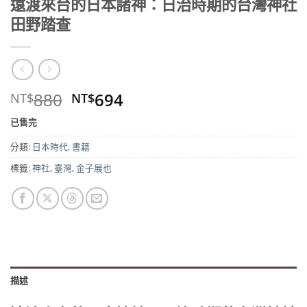
遠渡來台的日本諸神：日治時期的台灣神社
田野踏查
原
目
880
694
NT$
NT$
始
前
已售完
價
價
格：
格：
分類:
日本時代
,
書籍
NT$880。
NT$694。
標籤:
神社
,
臺灣
,
金子展也
描述