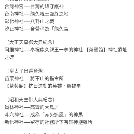
台灣神宮──台灣的總守護神
台南神社──能久親王臨終之地
彰化神社──八卦山之戰
汐止神社──舍營稱為「能久宮」
〔大正天皇御大典紀念〕
阿緱神社──奉祝能久親王一尊的神社 【茶藝館】神社遺址
之碑
〔皇太子出巡台灣〕
苗栗神社──將軍山的指令所
【茶藝館】抗日運動的英雄．羅福星
〔昭和天皇御大典紀念〕
員林神社──高聳的大鳥居
斗六神社──成為「赤兔追風」的神馬
新化神社──留存的社務所下有祭神避難所