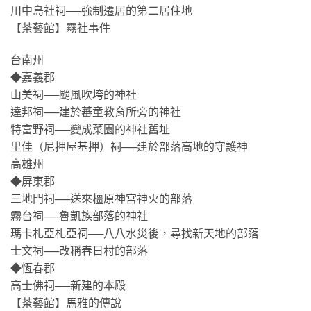
川中島社祠──強制遷居的第二居住地
【茶藝館】霧社事件
台南州
◆嘉義郡
山美祠──颱風吹垮的神社
達邦祠──建於蕃童教育所旁的神社
特富野祠──變成菜園的神社舊址
里佳（尼押屋基押）祠──建於部落高地的守護神
高雄州
◆屏東郡
三地門祠──送來橿原神宮神火的部落
霧台祠──魯凱族部落的神社
瑪卡札亞札亞祠──八八水災後，尋找新天地的部落
士文祠──改稱春日村的部落
◆恆春郡
高士佛祠──新建的本殿
【茶藝館】馬雅的傳說