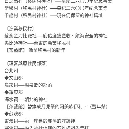
日之出村（移民村神社）──皇紀二六〇〇年紀念事業
常盤村（移民村神社）──皇紀二六〇〇年紀念事業
千歲村（移民村神社）──現在仍保留的神社舊址
〔漁業移民村〕
蘇澳金刀比羅社──庇佑漁獲豐收、航海安全的神社
惠比須神社──台東的漁業移民村
【茶藝館】 漁業移民村的新年
〔理蕃與原住民部落〕
台北州
◆文山郡
烏來祠──溫泉鄉的部落
◆羅東郡
濁水祠──朝北的神社
【茶藝館】替換成月見祭的阿美族伊利幸（豐年祭）
◆蘇澳郡
東澳祠──第一座建於部落的守護神
寒溪祠──融入神社信仰的泰雅族祖先祟拜