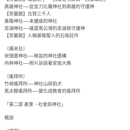
高雄神社──從金刀比羅神社到高雄的守護神
【茶藝館】古賀三千人
基隆神社──未遷座的神社
澎湖神社──遠望馬公灣的澎湖島守護神
【茶藝館】人稱基隆聖人的石坂莊作
〔攝末社〕
崁頭厝神社──移設的神社遺構
內林神社──照片訴說著安座大典
〔遙拜所〕
竹崎遙拜所──神社山與狛犬
馬太鞍遙拜所──變化成教會的遙拜所
「第二部 產業、社會與神社」
概說