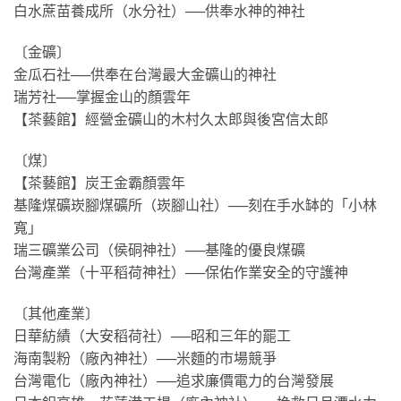
白水蔗苗養成所（水分社）──供奉水神的神社
〔金礦〕
金瓜石社──供奉在台灣最大金礦山的神社
瑞芳社──掌握金山的顏雲年
【茶藝館】經營金礦山的木村久太郎與後宮信太郎
〔煤〕
【茶藝館】炭王金霸顏雲年
基隆煤礦崁腳煤礦所（崁腳山社）──刻在手水缽的「小林
寬」
瑞三礦業公司（侯硐神社）──基隆的優良煤礦
台灣產業（十平稻荷神社）──保佑作業安全的守護神
〔其他產業〕
日華紡績（大安稻荷社）──昭和三年的罷工
海南製粉（廠內神社）──米麵的市場競爭
台灣電化（廠內神社）──追求廉價電力的台灣發展