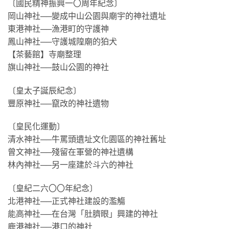
〔國民精神振興一〇周年紀念〕
岡山神社──變成中山公園與廟宇的神社遺址
東港神社──漁港町的守護神
鳳山神社──守護城隍廟的狛犬
【茶藝館】寺廟整理
旗山神社──鼓山公園的神社
〔皇太子誕辰紀念〕
豐原神社──竄改的神社遺物
〔皇民化運動〕
清水神社──牛罵頭遺址文化園區的神社舊址
曾文神社──殘留在軍營的神社遺構
林內神社──另一座建於斗六的神社
〔皇紀二六〇〇年紀念〕
北港神社──正式神社建設的濫觴
能高神社──在台灣「肚臍眼」興建的神社
鹿港神社──港口的神社