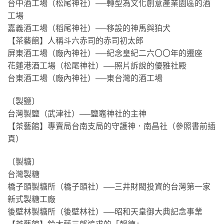
台中酒工場（松尾神社）──轉型為文化創意產業園區的酒
工場
嘉義酒工場（稻尾神社）──移設的神馬與狛犬
【茶藝館】人稱斗六赤司的赤司初太郎
屏東酒工場（廠內神社）──紀念皇紀二六〇〇年的遷座
花蓮港酒工場（松尾神社）──照片訴說的優雅社殿
台東酒工場（廠內神社）──東台灣的酒工場
〔製鹽〕
台灣製鹽（武津社）──鹽竈神社的主神
【茶藝館】專賣局台南支局的守護神．南昌社（參照書前插
頁）
〔製糖〕
台灣製糖
橋子頭製糖所（橋子頭社）──三井財閥投資的台灣第一家
新式製糖工廠
後壁林製糖所（後壁林社）──昭和天皇御大典記念事業