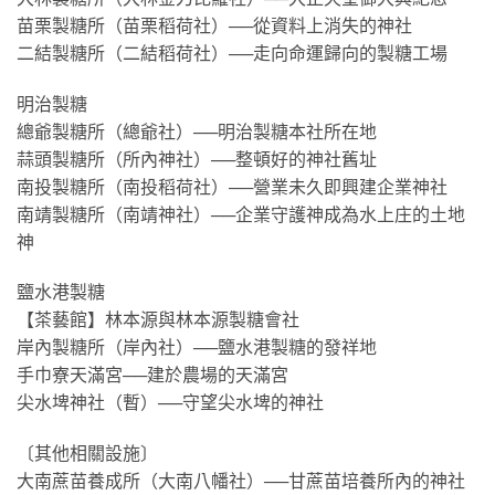
苗栗製糖所（苗栗稻荷社）──從資料上消失的神社
二結製糖所（二結稻荷社）──走向命運歸向的製糖工場
明治製糖
總爺製糖所（總爺社）──明治製糖本社所在地
蒜頭製糖所（所內神社）──整頓好的神社舊址
南投製糖所（南投稻荷社）──營業未久即興建企業神社
南靖製糖所（南靖神社）──企業守護神成為水上庄的土地
神
鹽水港製糖
【茶藝館】林本源與林本源製糖會社
岸內製糖所（岸內社）──鹽水港製糖的發祥地
手巾寮天滿宮──建於農場的天滿宮
尖水埤神社（暫）──守望尖水埤的神社
〔其他相關設施〕
大南蔗苗養成所（大南八幡社）──甘蔗苗培養所內的神社