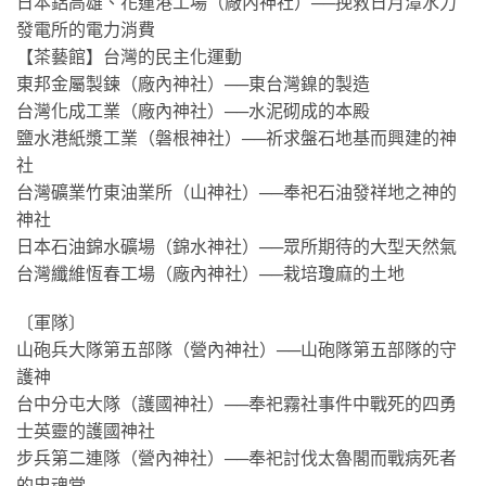
日本鋁高雄、花蓮港工場（廠內神社）──挽救日月潭水力
發電所的電力消費
【茶藝館】台灣的民主化運動
東邦金屬製鍊（廠內神社）──東台灣鎳的製造
台灣化成工業（廠內神社）──水泥砌成的本殿
鹽水港紙漿工業（磐根神社）──祈求盤石地基而興建的神
社
台灣礦業竹東油業所（山神社）──奉祀石油發祥地之神的
神社
日本石油錦水礦場（錦水神社）──眾所期待的大型天然氣
台灣纖維恆春工場（廠內神社）──栽培瓊麻的土地
〔軍隊〕
山砲兵大隊第五部隊（營內神社）──山砲隊第五部隊的守
護神
台中分屯大隊（護國神社）──奉祀霧社事件中戰死的四勇
士英靈的護國神社
步兵第二連隊（營內神社）──奉祀討伐太魯閣而戰病死者
的忠魂堂