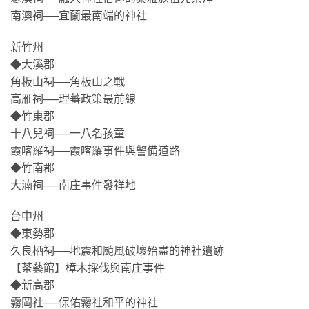
南澳祠──宜蘭最南端的神社
新竹州
◆大溪郡
角板山祠──角板山之戰
高雁祠──理蕃政策最前線
◆竹東郡
十八兒祠──一八名孩童
霞喀羅祠──霞喀羅事件與警備道路
◆竹南郡
大湳祠──南庄事件發祥地
台中州
◆東勢郡
久良栖祠──地震和颱風破壞殆盡的神社遺跡
【茶藝館】樟木採伐與南庄事件
◆新高郡
霧岡社──保佑霧社和平的神社