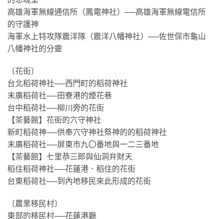
高雄海軍無線通信所（鳳電神社）──高雄海軍無線電信所
的守護神
海軍水上特攻隊震洋隊（震洋八幡神社）──佐世保市龜山
八幡神社的分靈
〔花街〕
台北稻荷神社──西門町的稻荷神社
末廣稻荷社──田寮港的煙花巷
台中稻荷社──柳川旁的花街
【茶藝館】花街的穴守神社
新町稻荷神──供奉穴守神社祭神的的稻荷神社
末廣稻荷社──屏東市九〇番地與一二三番地
【茶藝館】七里恭三郎與仙洞弁財天
稻住稻荷神社──花蓮港．稻住的花街
台東稻荷社──到內地移民來此形成的花街
〔農業移民村〕
東部的移民村──花蓮港廳