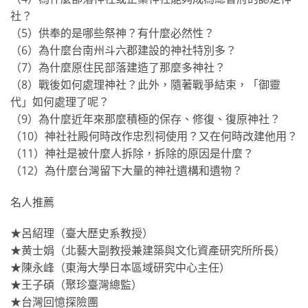
社？
（5）供奉的是哪些祭神？有什麼必然性？
（6）為什麼台南州斗六郡建設的神社特別多？
（7）為什麼原住民部落建造了那麼多神社？
（8）戰後如何處理神社？此外，隨著戰爭結束，「御靈
代」如何處理了呢？
（9）為什麼近年來那麼積極的保存、修復、復原神社？
（10）神社社殿何時改作忠烈祠使用？又在何時改建他用？
（11）神社是被什麼人拆除，拆除的原因是什麼？
（12）為什麼台灣留下大量的神社遺構和遺物？
名人推薦
★呂紹理（臺大歷史系教授）
★黄士娟（北藝大副教授兼建築與文化資產研究所所長）
★陳永峰（東海大學日本區域研究中心主任）
★王子碩（聚珍臺灣總監）
★台灣回憶探險團