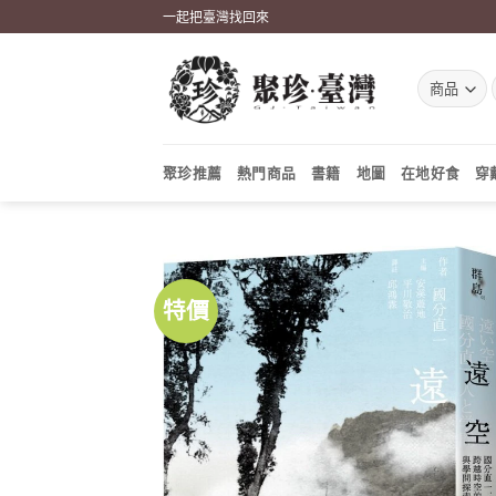
Skip
一起把臺灣找回來
to
content
聚珍推薦
熱門商品
書籍
地圖
在地好食
穿
特價
加到
關注
商品