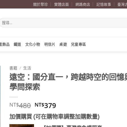
關於聚珍
實體店面
網路商店
記憶故事
臺灣
搜
尋
關
鍵
字:
戴飾品
鐵道
文化小物
明信片
桌遊
兒童專區
書籍
/
生活
遠空：國分直一，跨越時空的回憶
學問探索
原
目
480
379
NT$
NT$
始
前
加價購買 (可在購物車調整加購數量)
價
價
格：
格：