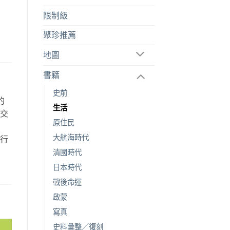
限制級
聚珍推薦
地圖
書籍
史前
的
生活
空交
原住民
故
大航海時代
旅行
。
清國時代
日本時代
戰後命運
啟蒙
寫真
史料彙整／復刻