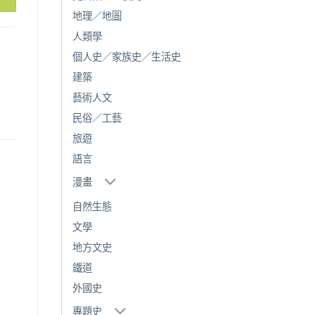
地理／地圖
人類學
個人史／家族史／生活史
建築
藝術人文
民俗／工藝
旅遊
語言
漫畫
自然生態
文學
地方文史
鐵道
外國史
專題史