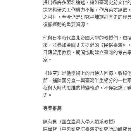
提出過許多著名論述，諸如臺灣史前文化
探求與研究工作努力不懈，作育英才無數
之村》，至今仍是研究平埔族群歷史的經
復振運動的重要資源。
他與日本時代臺北帝國大學的教授們，包
來，並參加金關丈夫提倡的《民俗臺灣》
日籍留用教授，期間協助建立臺灣的考古
家。
《遠空》是他學術上的自傳與回憶，收錄
節，鋪陳國分直一與臺灣半生緣分的一世
程與大時代思維的轉變軌跡，不僅記錄了戰前
史。
專業推薦
陳有貝（國立臺灣大學人類系教授）
陳偉智（中央研究院臺灣史研究所助研究