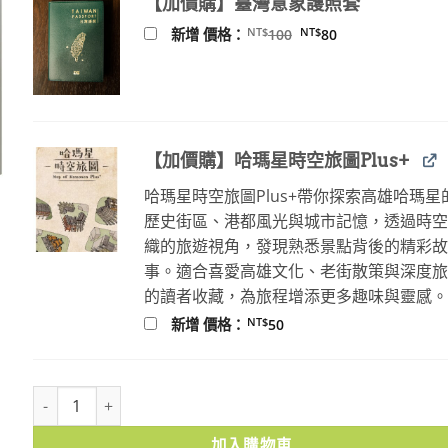
【加價購】臺灣意象護照套
NT$480。
NT$379。
原
目
NT$
NT$
新增 價格：
100
80
始
前
價
價
格：
格：
NT$100。
NT$80。
【加價購】哈瑪星時空旅圖Plus+
哈瑪星時空旅圖Plus+帶你探索高雄哈瑪星
歷史街區、港都風光與城市記憶，透過時
織的旅遊視角，發現熟悉景點背後的精彩
事。適合喜愛高雄文化、老街散策與深度
的讀者收藏，為旅程增添更多趣味與靈感
NT$
新增 價格：
50
遠空：國分直一，跨越時空的回憶與學問探索 數量
加入購物車