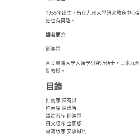
1955年出生，曾任九州大學研究教育中
史也有興趣。
譯者簡介
邱鴻霖
國立臺灣大學人類學研究所碩士，日本九
副教授。
目錄
推薦序 陳有貝
推薦序 陳偉智
譯註者序 邱鴻霖
日文版序 金關恕
臺灣版序 安溪遊地