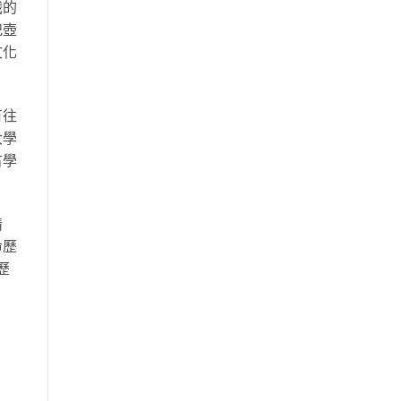
識的
祀壺
文化
有往
大學
古學
情
命歷
歷