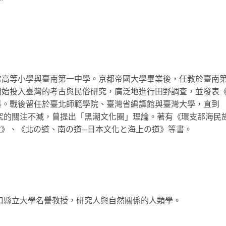
常高等小學與臺南第一中學。京都帝國大學畢業後，任教於臺南
開始投入臺灣的考古與民俗研究，廣泛地進行田野調查，並發表
料。戰後留任於臺北師範學院、臺灣省編譯館與臺灣大學，直到
研究的關注不減，曾提出「黑潮文化圈」理論。著有《環支那海民
教》、《北の道、南の道─日本文化と海上の道》等書。
山口縣立大學名譽教授，研究人與自然關係的人類學。