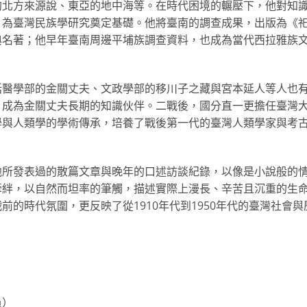
的北方來源說、東亞的地中海等。在時代困境的輾壓下，他對知
，為臺灣民族學研究奠定基礎。他將臺南的調查成果，出版為《
典名著；他早年臺南周邊平埔族調查資料，也成為當代西拉雅族
括醫學部的金關丈夫、文政學部的移川子之藏與宮本延人等人也
，成為金關丈夫長期的知識伙伴。二戰後，國分直一更擔任臺灣
學與人類學的學術傳承，培養了戰後第一代的臺灣人類學家與考
他所發表過的散篇文章與晚年的口述訪談紀錄，以像是小說般的
牽絆，以自然而坦率的筆觸，描述實際上漫長、辛苦且沉重的生
的時代氛圍，更反映了從1910年代到1950年代的臺灣社會與
員）