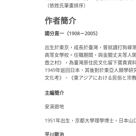
（依姓氏筆畫排序）
作者簡介
國分直一（1908－2005）
出生於東京，成長於臺灣，曾就讀打狗尋
高等女學校。任職期間，與金關丈夫等人
壺之村》，為臺灣原住民文化留下寶貴資
1949年返回日本，其後對於東亞人類學
文化考》、《東アジアにおける民俗と宗
主編簡介
安溪遊地
1951年出生，京都大學理學博士，日本
平川敬治