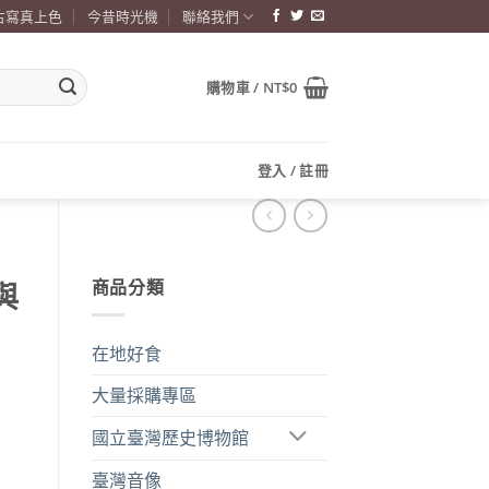
古寫真上色
今昔時光機
聯絡我們
購物車 /
NT$
0
登入 / 註冊
商品分類
與
在地好食
大量採購專區
國立臺灣歷史博物館
臺灣音像