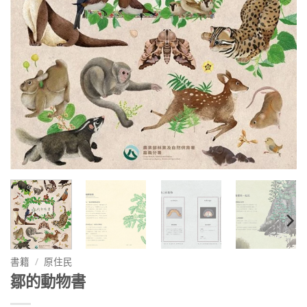
書籍
/
原住民
鄒的動物書