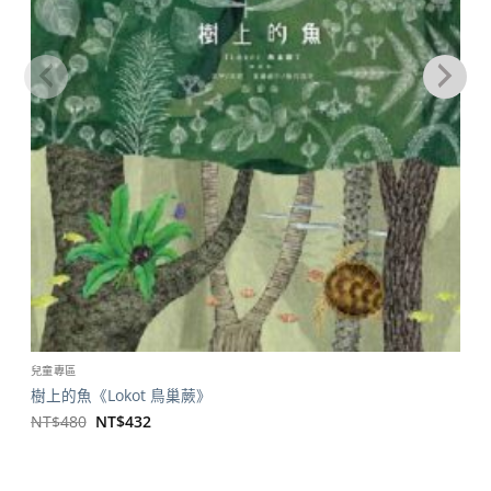
兒童專區
樹上的魚《Lokot 鳥巢蕨》
原
目
NT$
480
NT$
432
始
前
價
價
格：
格：
NT$480。
NT$432。