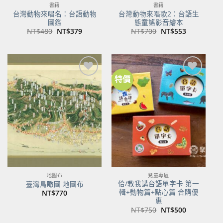
書籍
書籍
台灣動物來唱名：台語動物
台灣動物來唱歌2：台語生
圖鑑
態童謠影音繪本
原
目
原
目
NT$
480
NT$
379
NT$
700
NT$
553
始
前
始
前
價
價
價
價
格：
格：
格：
格：
NT$480。
NT$379。
NT$700。
NT$553。
特價
加到
加到
關注
關注
商品
商品
地圖布
兒童專區
佮/教我講台語單字卡 第一
臺灣鳥瞰圖 地圖布
輯+動物篇+點心篇 合購優
NT$
770
惠
原
目
NT$
750
NT$
500
始
前
價
價