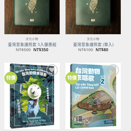
文化小物
文化小物
臺灣意象護照套 5入優惠組
臺灣意象護照套 (單入)
原
目
原
目
NT$
500
NT$
350
NT$
100
NT$
80
始
前
始
前
價
價
價
價
格：
格：
格：
格：
NT$500。
NT$350。
NT$100。
NT$80。
特價
特價
加到
加到
關注
關注
商品
商品