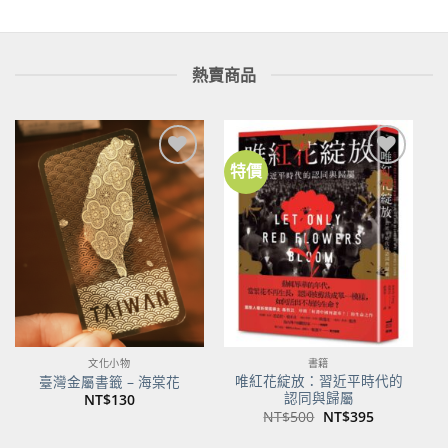
熱賣商品
特價
加到
加到
關注
關注
商品
商品
文化小物
書籍
唯紅花綻放：習近平時代的
臺灣金屬書籤 – 海棠花
認同與歸屬
NT$
130
原
目
NT$
500
NT$
395
始
前
價
價