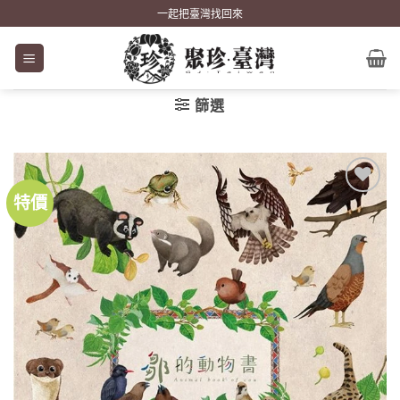
Skip
一起把臺灣找回來
to
content
篩選
特價
加到
關注
商品