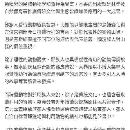
動積累的民族動物學知識極為豐富，本書的出版就是林業及
自然保育署推廣傳統文化與生態智識加值應用的一大成果。
鄒族人看待動物極具智慧，比如能以繡眼畫眉的鳥語變化與
方位來判斷今日狩獵行程的吉凶；對於代表性的獵物山豬，
則是有鉅細靡遺不同部位的族語與代表意義，顯現族人對山
豬的價值重視。
除了理性的動物觀察，鄒族人也具備感性奇幻的動物傳說故
事，如水鹿瑟瓦納奇談的鞣皮傳說、大卷尾以小搏大襲擊大
冠鷲護幼行為源自彩繪鳥羽結下的恩怨等，有太多引人入勝
的故事等著讀者來發掘。
而狩獵動物對於鄒族人來說，除了是傳統文化，也蘊含著永
續利用的智慧。嘉義分署近年持續與鄒族原住民共管合作，
培力嘉義縣鄒族獵人協會透過傳統儀禮禁忌約束獵人，獵人
自治自律管理獵場與利用動物的精神也都能見於書中。
《鄒的動物書》蘊含著人與自然長期互動下淬煉而成的自然