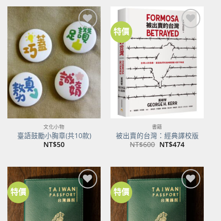
格：
格：
NT$500。
NT$395。
特價
加到
加到
關注
關注
商品
商品
文化小物
書籍
臺語鼓勵小胸章(共10款)
被出賣的台灣：經典譯校版
原
目
NT$
50
NT$
600
NT$
474
始
前
價
價
格：
格：
NT$600。
NT$474。
特價
特價
加到
加到
關注
關注
商品
商品