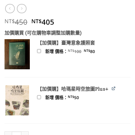
原
目
450
405
NT$
NT$
始
前
加價購買 (可在購物車調整加購數量)
價
價
格：
格：
【加價購】臺灣意象護照套
NT$450。
NT$405。
原
目
NT$
NT$
新增 價格：
100
80
始
前
價
價
格：
格：
NT$100。
NT$80。
【加價購】哈瑪星時空旅圖Plus+
NT$
新增 價格：
50
鄒的動物書 數量