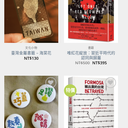
關注
關注
商品
商品
文化小物
書籍
唯紅花綻放：習近平時代的
臺灣金屬書籤 – 海棠花
認同與歸屬
NT$
130
原
目
NT$
500
NT$
395
始
前
價
價
格：
格：
NT$500。
NT$395。
特價
加到
加到
關注
關注
商品
商品