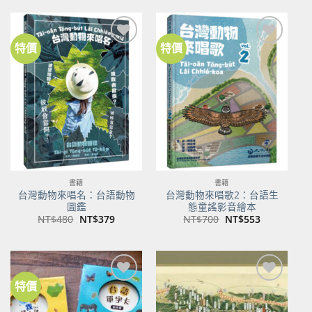
格：
格：
格：
格：
NT$500。
NT$350。
NT$100。
NT$80。
特價
特價
加到
加到
關注
關注
商品
商品
書籍
書籍
台灣動物來唱名：台語動物
台灣動物來唱歌2：台語生
圖鑑
態童謠影音繪本
原
目
原
目
NT$
480
NT$
379
NT$
700
NT$
553
始
前
始
前
價
價
價
價
格：
格：
格：
格：
NT$480。
NT$379。
NT$700。
NT$553。
特價
加到
加到
關注
關注