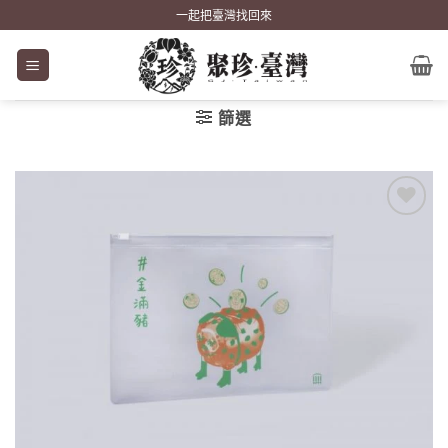
Skip
一起把臺灣找回來
to
content
篩選
加到
關注
商品