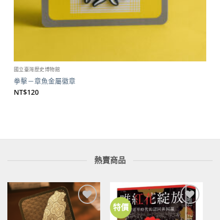
國立臺灣歷史博物館
拳擊－章魚金屬徽章
NT$
120
熱賣商品
特價
加到
加到