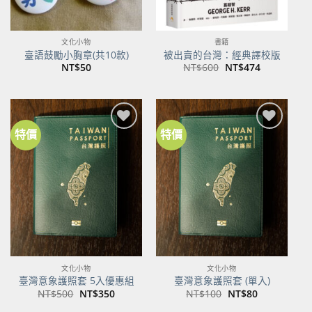
文化小物
書籍
臺語鼓勵小胸章(共10款)
被出賣的台灣：經典譯校版
原
目
NT$
50
NT$
600
NT$
474
始
前
價
價
格：
格：
NT$600。
NT$474。
特價
特價
加到
加到
關注
關注
商品
商品
文化小物
文化小物
臺灣意象護照套 5入優惠組
臺灣意象護照套 (單入)
原
目
原
目
NT$
500
NT$
350
NT$
100
NT$
80
始
前
始
前
價
價
價
價