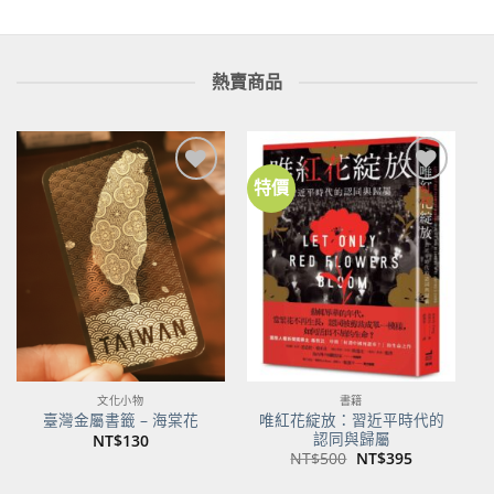
熱賣商品
特價
加到
加到
關注
關注
商品
商品
文化小物
書籍
唯紅花綻放：習近平時代的
臺灣金屬書籤 – 海棠花
認同與歸屬
NT$
130
原
目
NT$
500
NT$
395
始
前
價
價