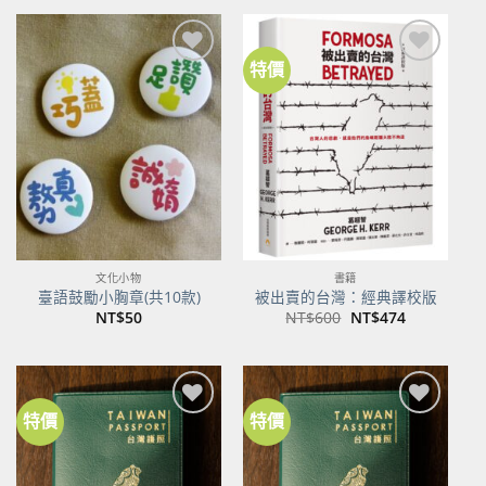
格：
格：
NT$500。
NT$395。
特價
加到
加到
關注
關注
商品
商品
文化小物
書籍
臺語鼓勵小胸章(共10款)
被出賣的台灣：經典譯校版
原
目
NT$
50
NT$
600
NT$
474
始
前
價
價
格：
格：
NT$600。
NT$474。
特價
特價
加到
加到
關注
關注
商品
商品