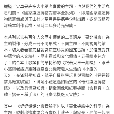
鐵道／火車是許多大小讀者喜愛的主題，也與我們的生活息
息相關。《國家鐵道博物館繪本全系列》，即是國家鐵道博
物館籌備處與玉山社／星月書房攜手企劃出版，邀請五組資
深繪本創作者群，歷時二年多時光完成。
本系列以富有百年人文歷史價值的工業遺產「臺北機廠」為
主軸製作，分成五冊不同形式、不同主題、不同視角的繪
本，切入觀看和完整認識這座珍貴的國定古蹟，加倍感受其
中蘊含的人文精神、歷史意義和文化價值。五冊繪本包含
了：結合本土歌謠和簡單情節的《跟著火車一起唱》，跟著
小鐵與老鐵近距離觀察臺北機廠職人生活的《小鐵的一
天》，充滿科學知識、親子自造科學玩具與實驗的《鏗鏗鏘
鏘北廠實驗室》，滿足小鐵道迷們願望的《奇幻鐵道博物
館》，以及具備豆知識、精緻圖像和紙藝機關（含翻頁、立
體、摺疊三種手法）的《臺北機廠大冒險》。
其中，《鏗鏗鏘鏘北廠實驗室》以「臺北機廠中的科學」為
主題，規劃出這本適合五歲以上孩子，與家長、老師一起閱