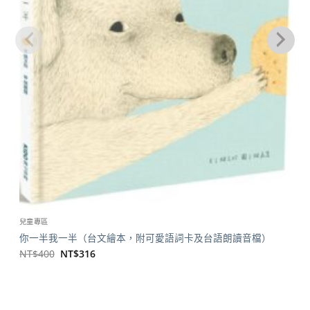
兒童專區
你一半我一半（台文繪本，附可愛語詞卡及台語朗讀音檔）
原
目
NT$
400
NT$
316
始
前
價
價
格：
格：
NT$400。
NT$316。