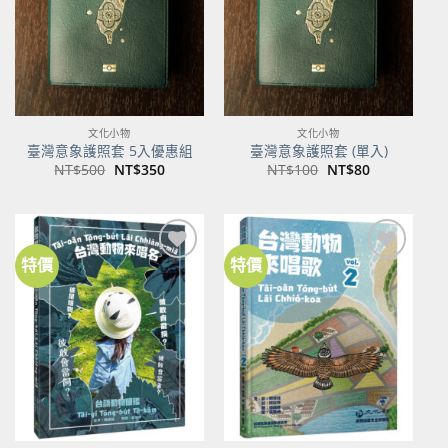
文化小物
文化小物
臺灣意象護照套 5入優惠組
臺灣意象護照套 (單入)
原
目
原
目
NT$
500
NT$
350
NT$
100
NT$
80
始
前
始
前
價
價
價
價
格：
格：
格：
格：
NT$500。
NT$350。
NT$100。
NT$80。
特價
特價
加到
加到
關注
關注
商品
商品