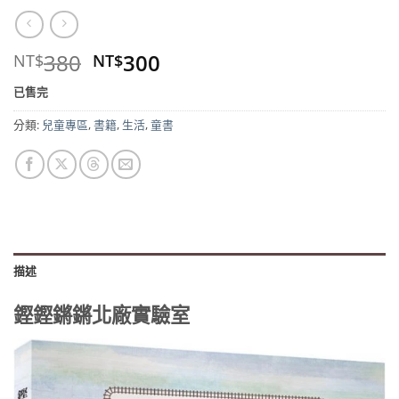
原
目
380
300
NT$
NT$
始
前
已售完
價
價
格：
格：
分類:
兒童專區
,
書籍
,
生活
,
童書
NT$380。
NT$300。
描述
鏗鏗鏘鏘北廠實驗室