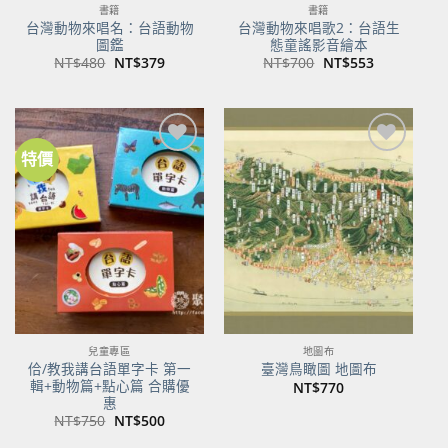
書籍
書籍
台灣動物來唱名：台語動物
台灣動物來唱歌2：台語生
圖鑑
態童謠影音繪本
原
目
原
目
NT$
480
NT$
379
NT$
700
NT$
553
始
前
始
前
價
價
價
價
格：
格：
格：
格：
NT$480。
NT$379。
NT$700。
NT$553。
特價
加到
加到
關注
關注
商品
商品
兒童專區
地圖布
佮/教我講台語單字卡 第一
臺灣鳥瞰圖 地圖布
輯+動物篇+點心篇 合購優
NT$
770
惠
原
目
NT$
750
NT$
500
始
前
價
價