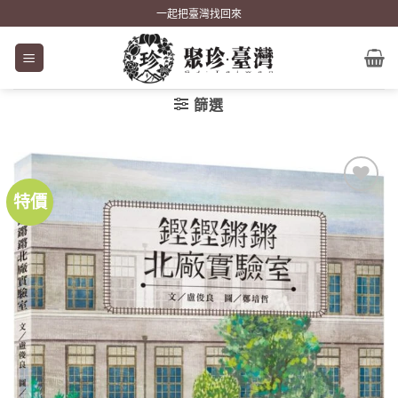
Skip
一起把臺灣找回來
to
content
篩選
特價
加到
關注
商品