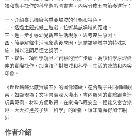
讀和動手操作的科學遊戲圖畫書。內容分成五層節奏進行：
一、介紹臺北機廠各重要場域的任務和特色。
二、透過主題式紙上遊戲，拉近與該場域的距離。
三、進一步引導幼兒觀察生活現象，思考產生原因。
四、簡要解釋生活現象背後成因，連結該場域中的特殊設
施，輔以淺顯易懂之說明。
五、提供一項科學玩具／實驗的實作步驟，為該科學原理延
伸的實際操作，加強孩子對場域和科學、生活的連結和內容
印象。
《鏗鏗鏘鏘北廠實驗室》的圖像精緻，適合親子共同細細觀
察，如臨現場；文字書寫深入淺出，書內羅列的實驗跟自造
玩具範例，材料方便取得，在家操作既安全、輕鬆又富含樂
趣，大大拉進孩子與「科學」的距離，讓知識顯得加倍親
近！
作者介紹