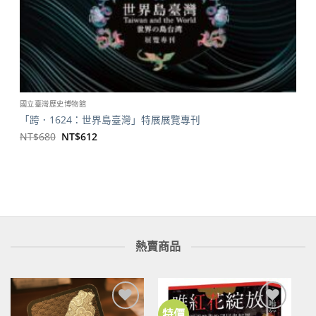
國立臺灣歷史博物館
「跨．1624：世界島臺灣」特展展覽專刊
原
目
NT$
680
NT$
612
始
前
價
價
格：
格：
NT$680。
NT$612。
熱賣商品
特價