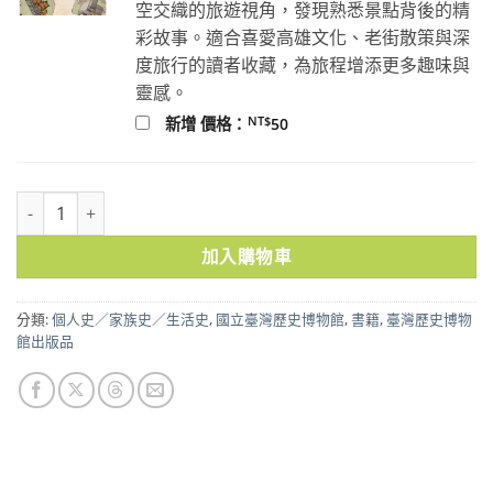
空交織的旅遊視角，發現熟悉景點背後的精
彩故事。適合喜愛高雄文化、老街散策與深
度旅行的讀者收藏，為旅程增添更多趣味與
靈感。
NT$
新增 價格：
50
陳懷澄先生日記（五）一九二一年（臺灣史料叢刊21）精裝 數量
加入購物車
分類:
個人史／家族史／生活史
,
國立臺灣歷史博物館
,
書籍
,
臺灣歷史博物
館出版品