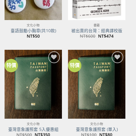
文化小物
書籍
臺語鼓勵小胸章(共10款)
被出賣的台灣：經典譯校版
原
目
NT$
50
NT$
600
NT$
474
始
前
價
價
格：
格：
NT$600。
NT$474。
特價
特價
加到
加到
關注
關注
商品
商品
文化小物
文化小物
臺灣意象護照套 5入優惠組
臺灣意象護照套 (單入)
原
目
原
目
NT$
500
NT$
350
NT$
100
NT$
80