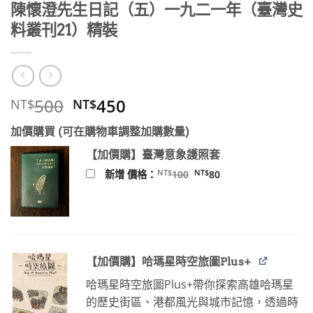
陳懷澄先生日記（五）一九二一年（臺灣史
料叢刊21）精裝
原
目
500
450
NT$
NT$
始
前
加價購買 (可在購物車調整加購數量)
價
價
格：
格：
【加價購】臺灣意象護照套
NT$500。
NT$450。
原
目
NT$
NT$
新增 價格：
100
80
始
前
價
價
格：
格：
NT$100。
NT$80。
【加價購】哈瑪星時空旅圖Plus+
哈瑪星時空旅圖Plus+帶你探索高雄哈瑪星
的歷史街區、港都風光與城市記憶，透過時