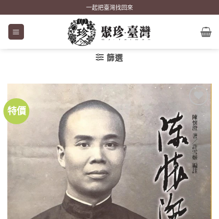
Skip
一起把臺灣找回來
to
content
篩選
特價
加到
關注
商品