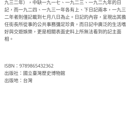
九三二年），中缺一九一七、一九二三、一九二九年的日
記，而一九二四、一九三一年各有上、下日記兩本，一九三
二年者則僅記載到七月八日為止。日記的內容，呈現出其擔
任街長所從事的公共事務彌足珍貴，而日記中廣泛的生活嗜
好與交遊娛樂，更是相關表面史料上所無法看到的記主面
相。
ISBN：9789865432362
出版社：國立臺灣歷史博物館
出版地：台灣