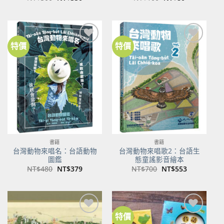
始
前
始
前
價
價
價
價
格：
格：
格：
格：
NT$500。
NT$350。
NT$100。
NT$80。
特價
特價
加到
加到
關注
關注
商品
商品
書籍
書籍
台灣動物來唱名：台語動物
台灣動物來唱歌2：台語生
圖鑑
態童謠影音繪本
原
目
原
目
NT$
480
NT$
379
NT$
700
NT$
553
始
前
始
前
價
價
價
價
格：
格：
格：
格：
NT$480。
NT$379。
NT$700。
NT$553。
特價
加到
加到