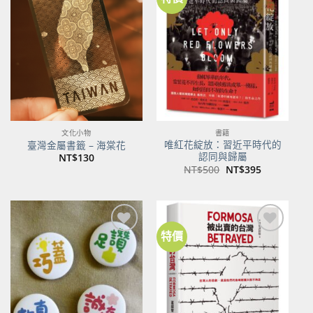
加到
加到
關注
關注
商品
商品
文化小物
書籍
唯紅花綻放：習近平時代的
臺灣金屬書籤 – 海棠花
認同與歸屬
NT$
130
原
目
NT$
500
NT$
395
始
前
價
價
格：
格：
NT$500。
NT$395。
特價
加到
加到
關注
關注
商品
商品