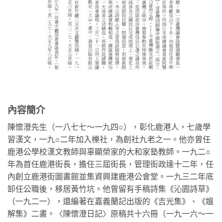
內容簡介
陳懷澄先生（一八七七～一九四○），彰化鹿港人，七歲學
習漢文，一九○二年加入櫟社，為創社九老之一。他亦曾任
鹿港公學校漢文教師與辜顯榮家的大和家塾教師。一九二○
年為首任鹿港街長，擔任三屆街長，管理街政達十二年，任
內創立鹿港街圖書館並集資興建鹿港公會堂。一九三二年底
卸任公職後，移居黃竹坑。他曾留有手稿詩集《沁園詩草》
（一九二一），還編著在嘉義蘭記出版的《吉光集》、《媼
解集》二書。〈陳懷澄日記〉原稿共十六冊（一九一六～一