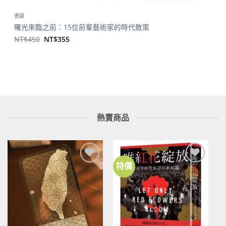
書籍
曙光來臨之前：15位前輩藝術家的時代散策
原
目
NT$
450
NT$
355
始
前
價
價
格：
格：
NT$450。
NT$355。
熱賣商品
特價
加到
加到
關注
關注
商品
商品