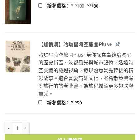
原
目
NT$
NT$
新增 價格：
100
80
始
前
價
價
格：
格：
NT$100。
NT$80。
【加價購】哈瑪星時空旅圖Plus+
哈瑪星時空旅圖Plus+帶你探索高雄哈瑪星
的歷史街區、港都風光與城市記憶，透過時
空交織的旅遊視角，發現熟悉景點背後的精
彩故事。適合喜愛高雄文化、老街散策與深
度旅行的讀者收藏，為旅程增添更多趣味與
靈感。
NT$
新增 價格：
50
陳澄波全集第九卷：收藏II 數量