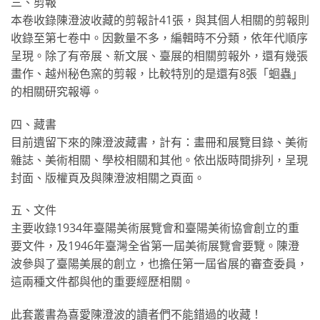
三、剪報
本卷收錄陳澄波收藏的剪報計41張，與其個人相關的剪報則
收錄至第七卷中。因數量不多，編輯時不分類，依年代順序
呈現。除了有帝展、新文展、臺展的相關剪報外，還有幾張
畫作、越州秘色窯的剪報，比較特別的是還有8張「蛔蟲」
的相關研究報導。
四、藏書
目前遺留下來的陳澄波藏書，計有：畫冊和展覽目錄、美術
雜誌、美術相關、學校相關和其他。依出版時間排列，呈現
封面、版權頁及與陳澄波相關之頁面。
五、文件
主要收錄1934年臺陽美術展覽會和臺陽美術協會創立的重
要文件，及1946年臺灣全省第一屆美術展覽會要覽。陳澄
波參與了臺陽美展的創立，也擔任第一屆省展的審查委員，
這兩種文件都與他的重要經歷相關。
此套叢書為喜愛陳澄波的讀者們不能錯過的收藏！