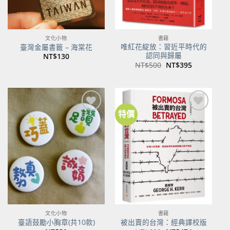
文化小物
書籍
唯紅花綻放：習近平時代的
臺灣金屬書籤 – 海棠花
認同與歸屬
NT$
130
原
目
NT$
500
NT$
395
始
前
價
價
格：
格：
NT$500。
NT$395。
特價
加到
加到
關注
關注
商品
商品
文化小物
書籍
臺語鼓勵小胸章(共10款)
被出賣的台灣：經典譯校版