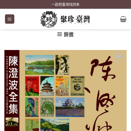
Skip
一起把臺灣找回來
to
content
篩選
加到
關注
商品