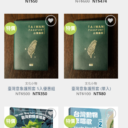
原
目
NT$
50
NT$
600
NT$
474
始
前
價
價
格：
格：
NT$600。
NT$474。
特價
特價
加到
加到
關注
關注
商品
商品
文化小物
文化小物
臺灣意象護照套 5入優惠組
臺灣意象護照套 (單入)
原
目
原
目
NT$
500
NT$
350
NT$
100
NT$
80
始
前
始
前
價
價
價
價
格：
格：
格：
格：
NT$500。
NT$350。
NT$100。
NT$80。
特價
特價
加到
加到