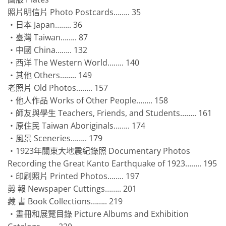
照片明信片 Photo Postcards…….. 35
‧日本 Japan…….. 36
‧臺灣 Taiwan…….. 87
‧中國 China…….. 132
‧西洋 The Western World…….. 140
‧其他 Others…….. 149
老照片 Old Photos…….. 157
‧他人作品 Works of Other People…….. 158
‧師友與學生 Teachers, Friends, and Students…….. 161
‧原住民 Taiwan Aboriginals…….. 174
‧風景 Sceneries…….. 179
‧1923年關東大地震紀錄照 Documentary Photos
Recording the Great Kanto Earthquake of 1923…….. 195
‧印刷照片 Printed Photos…….. 197
剪 報 Newspaper Cuttings…….. 201
藏 書 Book Collections…….. 219
‧畫冊和展覽目錄 Picture Albums and Exhibition