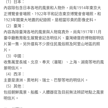
（1）日本：
內容除包含日本各地的風景和人物外，尚有1914年東京大
正博覽會會場照、1922年平和記念東京博覽會會場照，和
1923年關東大地震的紀錄照，是相當珍貴的影像史料。
（2）臺灣：
內容為除臺灣各地的風景與人物寫真外，尚有1917年11月
臺中廳教育衛生展覽會記念明信片、臺灣總督府博物館明信
片第一集，另外還有不少原住民風俗照及阿里山地區的照
片。
（3）中國：
收集萬里長城、北京、奉天（瀋陽）、上海、湖南等地的風
景明信片。
（4）西洋：
主要是澳洲、奧地利、瑞士、巴黎等地的明信片。
（5）其他：
包括朝鮮風景、船艦、人體器官及目前無法辨認地點之風景
明信片。