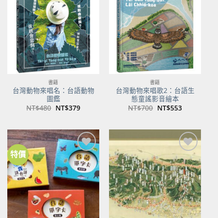
關注
關注
商品
商品
書籍
書籍
台灣動物來唱名：台語動物
台灣動物來唱歌2：台語生
圖鑑
態童謠影音繪本
原
目
原
目
NT$
480
NT$
379
NT$
700
NT$
553
始
前
始
前
價
價
價
價
格：
格：
格：
格：
NT$480。
NT$379。
NT$700。
NT$553。
特價
加到
加到
關注
關注
商品
商品