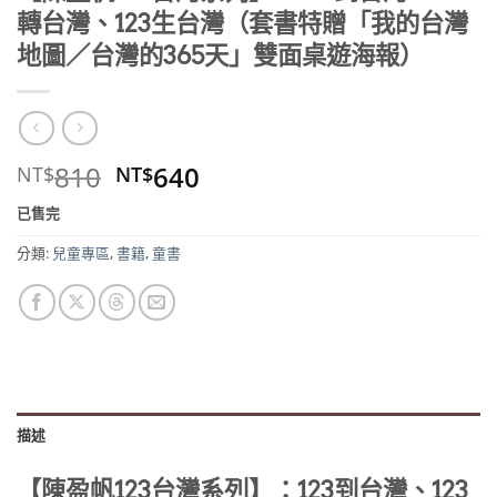
轉台灣、123生台灣（套書特贈「我的台灣
地圖／台灣的365天」雙面桌遊海報）
原
目
810
640
NT$
NT$
始
前
已售完
價
價
格：
格：
分類:
兒童專區
,
書籍
,
童書
NT$810。
NT$640。
描述
【陳盈帆123台灣系列】：123到台灣、123