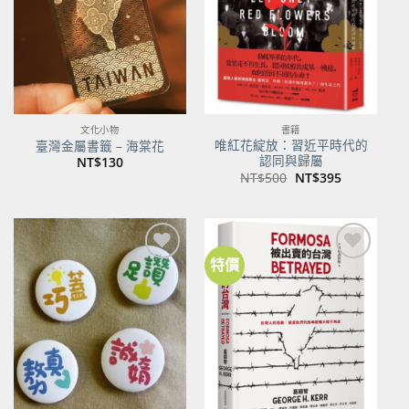
文化小物
書籍
唯紅花綻放：習近平時代的
臺灣金屬書籤 – 海棠花
認同與歸屬
NT$
130
原
目
NT$
500
NT$
395
始
前
價
價
格：
格：
NT$500。
NT$395。
特價
加到
加到
關注
關注
商品
商品