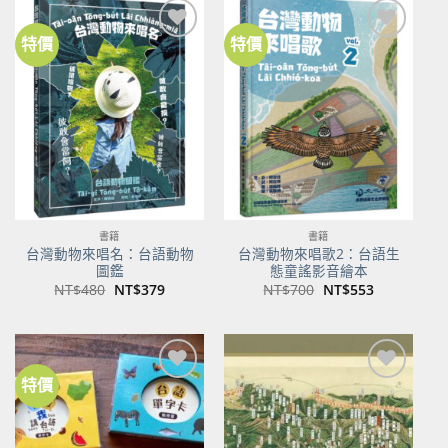
特價
特價
加到
加到
關注
關注
商品
商品
書籍
書籍
台灣動物來唱名：台語動物
台灣動物來唱歌2：台語生
圖鑑
態童謠影音繪本
原
目
原
目
NT$
480
NT$
379
NT$
700
NT$
553
始
前
始
前
價
價
價
價
格：
格：
格：
格：
NT$480。
NT$379。
NT$700。
NT$553。
特價
加到
加到
關注
關注
商品
商品