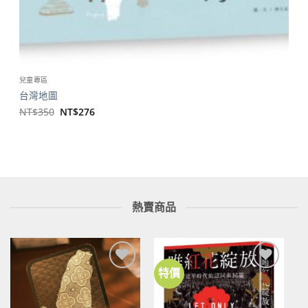
兒童專區
台灣地圖
原
目
NT$
350
NT$
276
始
前
價
價
格：
格：
NT$350。
NT$276。
熱賣商品
特價
加到
加到
關注
關注
商品
商品