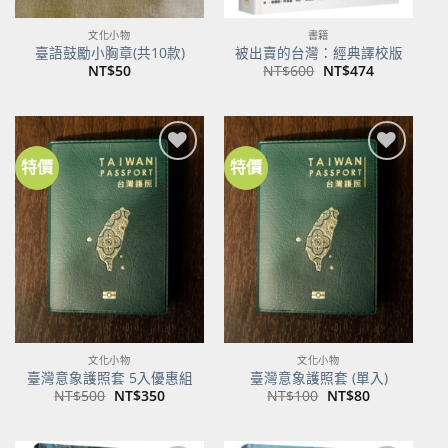
文化小物
書籍
臺語鼓勵小胸章(共10款)
被出賣的台灣：經典譯校版
原
目
NT$
50
NT$
600
NT$
474
始
前
價
價
格：
格：
NT$600。
NT$474。
特價
特價
加到
加到
關注
關注
商品
商品
文化小物
文化小物
臺灣意象護照套 5入優惠組
臺灣意象護照套 (單入)
原
目
原
目
NT$
500
NT$
350
NT$
100
NT$
80
始
前
始
前
價
價
價
價
格：
格：
格：
格：
NT$500。
NT$350。
NT$100。
NT$80。