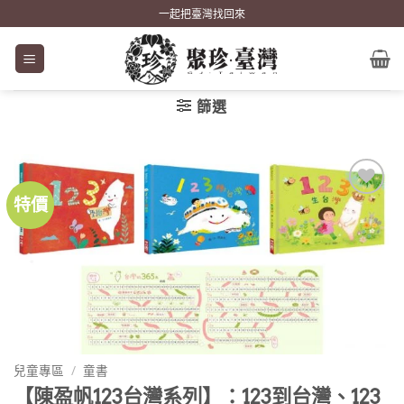
Skip
一起把臺灣找回來
to
content
篩選
特價
加到
關注
商品
兒童專區
/
童書
【陳盈帆123台灣系列】：123到台灣、123