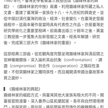
1980 年代，臺灣史學者黃富三教授出版《霧峰林家的興
起》、《霧峰林家的中挫》兩書，利用霧峰林家所藏之私人
文書，重建了臺灣第一家族在十八、十九世紀的興衰史，並
從中探討清代臺灣的政治、經濟、社會變化。在臺灣史發展
過程中，這兩本著作是當時具有代表性之作品，亦是臺灣史
研究學術化之重要里程碑。前兩書出版三十餘年之後，黃富
三教授進一步蒐集大批新發掘之文書，經長年解讀、研究
後，完成第三部大作《霧峰林家的重振》。
這部經典三部曲，從宏觀角度完整呈現霧峰林家與清廷間之
官紳複雜關係，深入論析其由抗衡（confrontation）、調
適（compromise）到合作（cooperation）之階段性演
變，不但突顯林家之獨特族性，而且揭開清帝國治臺政策本
質之面紗。
▍《霧峰林家的興起》
霧峰林家的崛起方式，與臺灣其他大家族有極大的不同，開
臺祖冒險渡臺，深入番界山區拓墾起家，長年與自然環境搏
鬥，並與官府、原住民、移民間有恩怨情仇的複雜關係，形