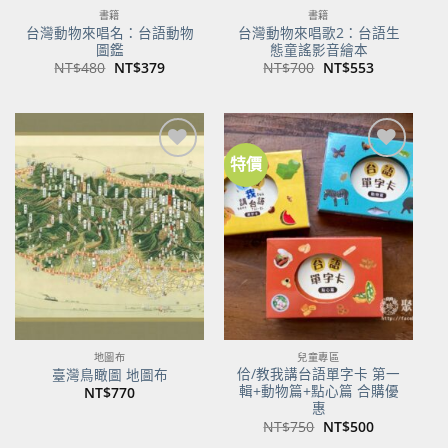
書籍
書籍
台灣動物來唱名：台語動物
台灣動物來唱歌2：台語生
圖鑑
態童謠影音繪本
原
目
原
目
NT$
480
NT$
379
NT$
700
NT$
553
始
前
始
前
價
價
價
價
格：
格：
格：
格：
NT$480。
NT$379。
NT$700。
NT$553。
特價
加到
加到
關注
關注
商品
商品
地圖布
兒童專區
佮/教我講台語單字卡 第一
臺灣鳥瞰圖 地圖布
輯+動物篇+點心篇 合購優
NT$
770
惠
原
目
NT$
750
NT$
500
始
前