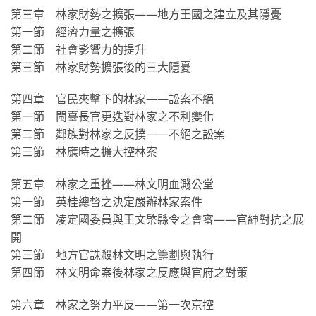
第三章 林家財勢之擴張——地方王國之建立及其隱憂
第一節 經濟力量之擴張
第二節 社會影響力的提升
第三節 林家財勢擴張後的三大隱憂
第四章 官民夾擊下的林家——訟案不絕
第一節 閩臺長官更迭對林家之不利變化
第二節 鄰族對林家之反撲——不絕之訟案
第三節 林應時之擴大控林案
第五章 林家之重挫——林文明血濺公堂
第一節 英桂總督之決定嚴辦林家案件
第二節 凌定國委員與王文棨縣令之會審——官紳對抗之展
開
第三節 地方官誅殺林文明之籌劃與執行
第四節 林文明命案後林家之反應與官府之對策
第六章 林家之努力平反——第一次京控