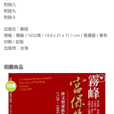
附錄八
附錄九
附錄十
出版社：聯經
規格：精裝 / 1652頁 / 14.8 x 21 x 11.1 cm / 普通級 / 單色
印刷 / 初版
出版地：台灣
相關商品
特價
加到
關注
商品