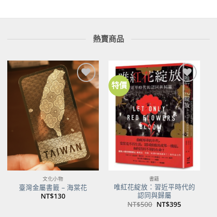
熱賣商品
特價
加到
加到
關注
關注
商品
商品
文化小物
書籍
唯紅花綻放：習近平時代的
臺灣金屬書籤 – 海棠花
認同與歸屬
NT$
130
原
目
NT$
500
NT$
395
始
前
價
價