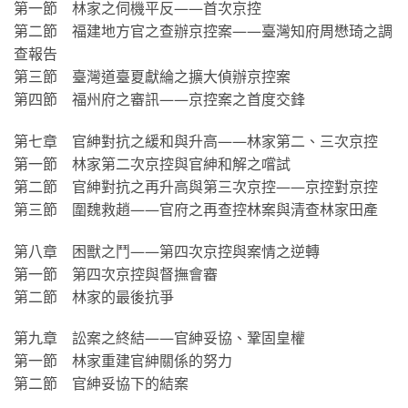
第一節 林家之伺機平反——首次京控
第二節 福建地方官之查辦京控案——臺灣知府周懋琦之調
查報告
第三節 臺灣道臺夏獻綸之擴大偵辦京控案
第四節 福州府之審訊——京控案之首度交鋒
第七章 官紳對抗之緩和與升高——林家第二、三次京控
第一節 林家第二次京控與官紳和解之嚐試
第二節 官紳對抗之再升高與第三次京控——京控對京控
第三節 圍魏救趙——官府之再查控林案與清查林家田產
第八章 困獸之鬥——第四次京控與案情之逆轉
第一節 第四次京控與督撫會審
第二節 林家的最後抗爭
第九章 訟案之終結——官紳妥協、鞏固皇權
第一節 林家重建官紳關係的努力
第二節 官紳妥協下的結案