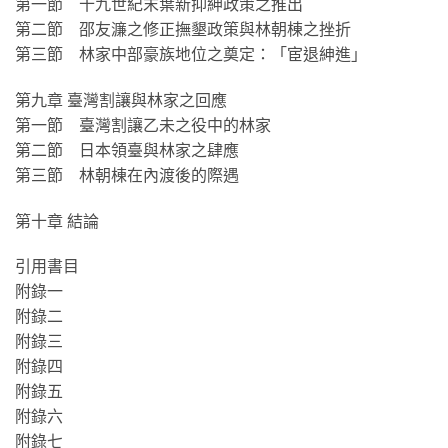
第一節 十九世紀末葉新抑紳政策之推出
第二節 邵友濂之修正撫墾政策與林朝棟之挫折
第三節 林家中部豪族地位之奠定：「宦退紳進」
第九章 臺灣割讓與林家之回應
第一節 臺灣割讓乙未之役中的林家
第二節 日本領臺與林家之肆應
第三節 林朝棟在內渡後的際遇
第十章 結論
引用書目
附錄一
附錄二
附錄三
附錄四
附錄五
附錄六
附錄七