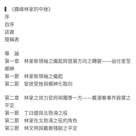
▍《霧峰林家的中挫》
序
自序
誌謝
簡稱表
導 論
第一章 林家新領袖之繼起與發展方向之轉變——由仕宦至
鄉紳
第一節 林家新領袖之繼起
第二節 宦途受挫與鄉紳化取向
第二章 林家之效力官府與獨尊一方——戴潮春事件餘黨之
平定
第一節 丁曰健與北勢湳之役
第二節 林家在北勢湳之役的角色
第三節 林文明與戴案殘餘之平定