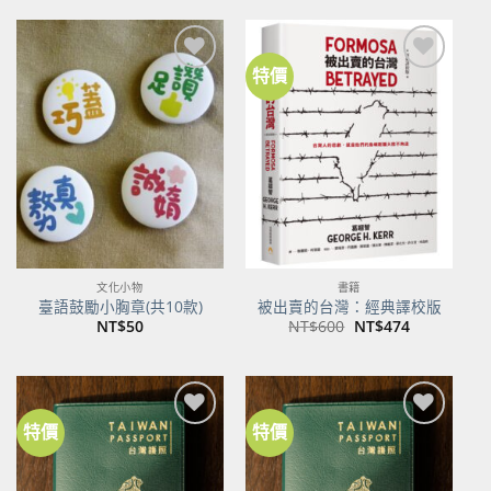
格：
格：
NT$500。
NT$395。
特價
加到
加到
關注
關注
商品
商品
文化小物
書籍
臺語鼓勵小胸章(共10款)
被出賣的台灣：經典譯校版
原
目
NT$
50
NT$
600
NT$
474
始
前
價
價
格：
格：
NT$600。
NT$474。
特價
特價
加到
加到
關注
關注
商品
商品