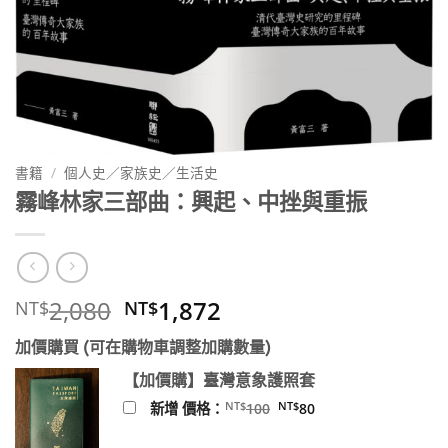
書籍
/
個人史／家族史／生活史
霧峰林家三部曲：興起、中挫與重振
原
目
2,080
1,872
NT$
NT$
始
前
加價購買 (可在購物車調整加購數量)
價
價
格：
格：
【加價購】臺灣意象護照套
NT$2,080。
NT$1,872。
原
目
NT$
NT$
新增 價格：
100
80
始
前
價
價