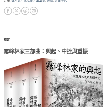
分類:
個人史／家族史／生活史
,
書籍
,
清國時代
描述
霧峰林家三部曲：興起、中挫與重振