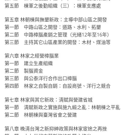
第五節 棟軍之後勤組織（三）：棟軍支應處
第五章 林朝棟與撫墾新政：主導中部山區之開發
第一節 中路山區之開發：道路、水利、拓墾
第二節 中路樟腦產銷之管理（光緒12年至16年）
第三節 主持其它山區產業的開發：木材、煤油等
第六章 林家之經營樟腦業
第一節 建立生產組織
第二節 製腦資金
第三節 與公泰洋行合作出口樟腦
第四節 林家之自製自銷：自設商號、洋行之競合
第七章 林家與其它新政：清賦與營建省城
第一節 清賦新政之實施與施九緞之亂：林朝棟之平亂
第二節 林朝棟與臺灣省會之營建
第八章 晚清台灣之新抑紳政策與林家宦途之再挫