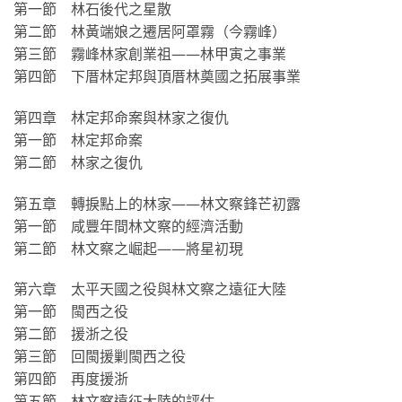
第一節 林石後代之星散
第二節 林黃端娘之遷居阿罩霧（今霧峰）
第三節 霧峰林家創業祖——林甲寅之事業
第四節 下厝林定邦與頂厝林奠國之拓展事業
第四章 林定邦命案與林家之復仇
第一節 林定邦命案
第二節 林家之復仇
第五章 轉捩點上的林家——林文察鋒芒初露
第一節 咸豐年間林文察的經濟活動
第二節 林文察之崛起——將星初現
第六章 太平天國之役與林文察之遠征大陸
第一節 閩西之役
第二節 援浙之役
第三節 回閩援剿閩西之役
第四節 再度援浙
第五節 林文察遠征大陸的評估