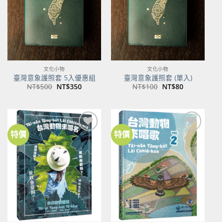
文化小物
文化小物
臺灣意象護照套 5入優惠組
臺灣意象護照套 (單入)
原
目
原
目
NT$
500
NT$
350
NT$
100
NT$
80
始
前
始
前
價
價
價
價
格：
格：
格：
格：
NT$500。
NT$350。
NT$100。
NT$80。
特價
特價
加到
加到
關注
關注
商品
商品