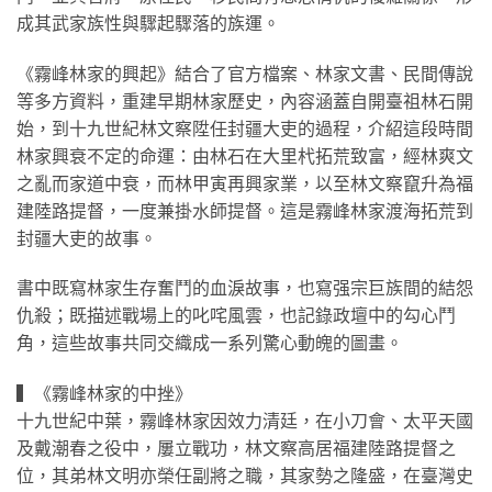
成其武家族性與驟起驟落的族運。
《霧峰林家的興起》結合了官方檔案、林家文書、民間傳說
等多方資料，重建早期林家歷史，內容涵蓋自開臺祖林石開
始，到十九世紀林文察陞任封疆大吏的過程，介紹這段時間
林家興衰不定的命運：由林石在大里杙拓荒致富，經林爽文
之亂而家道中衰，而林甲寅再興家業，以至林文察竄升為福
建陸路提督，一度兼掛水師提督。這是霧峰林家渡海拓荒到
封疆大吏的故事。
書中既寫林家生存奮鬥的血淚故事，也寫强宗巨族間的結怨
仇殺；既描述戰場上的叱咤風雲，也記錄政壇中的勾心鬥
角，這些故事共同交織成一系列驚心動魄的圖畫。
▍《霧峰林家的中挫》
十九世紀中葉，霧峰林家因效力清廷，在小刀會、太平天國
及戴潮春之役中，屢立戰功，林文察高居福建陸路提督之
位，其弟林文明亦榮任副將之職，其家勢之隆盛，在臺灣史