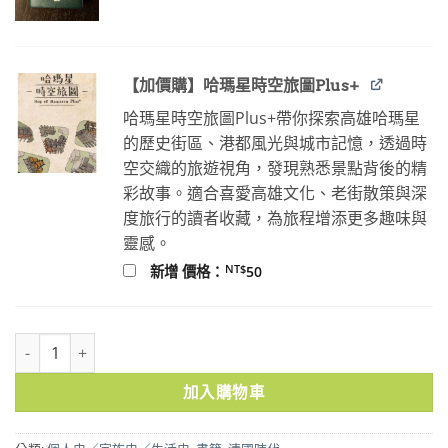
格：
格：
NT$100。
NT$80。
【加價購】哈瑪星時空旅圖Plus+
哈瑪星時空旅圖Plus+帶你探索高雄哈瑪星
的歷史街區、港都風光與城市記憶，透過時
空交織的旅遊視角，發現熟悉景點背後的精
彩故事。適合喜愛高雄文化、老街散策與深
度旅行的讀者收藏，為旅程增添更多趣味與
靈感。
NT$
新增 價格：
50
霧峰林家三部曲：興起、中挫與重振 數量
加入購物車