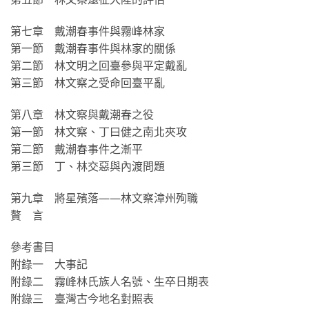
第七章 戴潮春事件與霧峰林家
第一節 戴潮春事件與林家的關係
第二節 林文明之回臺參與平定戴亂
第三節 林文察之受命回臺平亂
第八章 林文察與戴潮春之役
第一節 林文察、丁曰健之南北夾攻
第二節 戴潮春事件之漸平
第三節 丁、林交惡與內渡問題
第九章 將星殯落——林文察漳州殉職
贅 言
參考書目
附錄一 大事記
附錄二 霧峰林氏族人名號、生卒日期表
附錄三 臺灣古今地名對照表