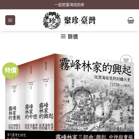
Skip
一起把臺灣找回來
to
content
篩選
特價
加到
關注
商品