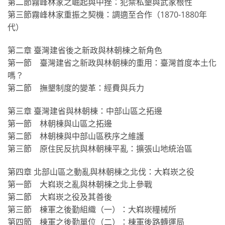
第二節霧峰林家之崛起與中挫：犯禁私墾與武家根性
第三節霧峰林家重振之契機：調適至合作（1870-1880年
代）
第二章 臺灣建省後之新政與林朝棟之新角色
第一節 臺灣建省之新政與林朝棟的重用：臺灣首度本土化
嗎？
第二節 撫墾制度的變革：經費與兵力
第三章 臺灣建省與林朝棟：中部山區之拓邊
第一節 林朝棟與山區之拓邊
第二節 林朝棟與中部山區秩序之維護
第三節 原住民反抗與林朝棟平亂：擴張山地統治區
第四章 北部山區之動亂與林朝棟之北伐：大嵙崁之役
第一節 大嵙崁之亂與林朝棟之北上參戰
第二節 大嵙崁之役及其善後
第三節 棟軍之後勤組織（一）：大嵙崁糧械所
第四節 棟軍之後勤單位（二）：棟軍後路轉運局