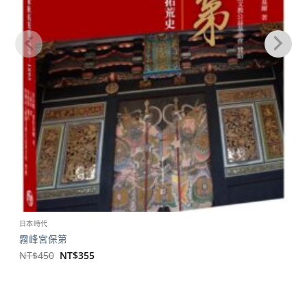
日本時代
霧峰宮保第
原
目
NT$
450
NT$
355
始
前
價
價
格：
格：
NT$450。
NT$355。