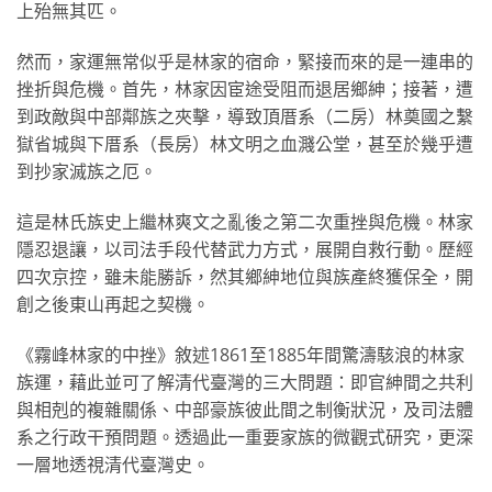
上殆無其匹。
然而，家運無常似乎是林家的宿命，緊接而來的是一連串的
挫折與危機。首先，林家因宦途受阻而退居鄉紳；接著，遭
到政敵與中部鄰族之夾擊，導致頂厝系（二房）林奠國之繫
獄省城與下厝系（長房）林文明之血濺公堂，甚至於幾乎遭
到抄家滅族之厄。
這是林氏族史上繼林爽文之亂後之第二次重挫與危機。林家
隱忍退讓，以司法手段代替武力方式，展開自救行動。歷經
四次京控，雖未能勝訴，然其鄉紳地位與族產終獲保全，開
創之後東山再起之契機。
《霧峰林家的中挫》敘述1861至1885年間驚濤駭浪的林家
族運，藉此並可了解清代臺灣的三大問題：即官紳間之共利
與相剋的複雜關係、中部豪族彼此間之制衡狀況，及司法體
系之行政干預問題。透過此一重要家族的微觀式研究，更深
一層地透視清代臺灣史。