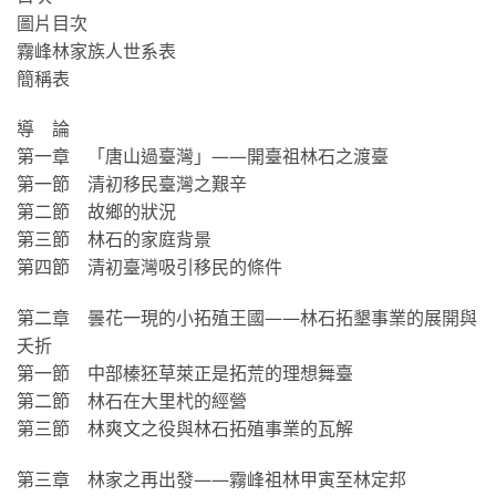
圖片目次
霧峰林家族人世系表
簡稱表
導 論
第一章 「唐山過臺灣」——開臺祖林石之渡臺
第一節 清初移民臺灣之艱辛
第二節 故鄉的狀況
第三節 林石的家庭背景
第四節 清初臺灣吸引移民的條件
第二章 曇花一現的小拓殖王國——林石拓墾事業的展開與
夭折
第一節 中部榛狉草萊正是拓荒的理想舞臺
第二節 林石在大里杙的經營
第三節 林爽文之役與林石拓殖事業的瓦解
第三章 林家之再出發——霧峰祖林甲寅至林定邦