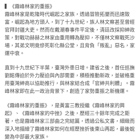
▍《霧峰林家的重振》
霧峰林家是乾隆時代崛起之家族，透過冒險拓墾而迅速致
富，崛起為地方頭人，到了十九世紀，族人林文察甚至曾經
官拜封疆大吏。然而在戴潮春事件平定後，清廷改採抑紳政
策，對戰功赫赫之林家由重用轉為壓抑，不僅林文察戰死沙
場，其弟文明竟慘死彰化縣公堂，且背負「叛亂」惡名，家
運中衰。
直到十九世紀下半葉，臺灣外患日增。建省之後，首任巡撫
劉銘傳迫於外力壓迫與內部需要，積極推動新政，並破格重
用臺灣紳商以協助推行，與林家結合成「官紳共利體」。霧
峰林家即在此一政治背景下，創造了家勢重振之新機運。
《霧峰林家的重振》，是黃富三教授繼《霧峰林家的興
起》、《霧峰林家的中挫》之後，歷經三十餘年完成之鉅
著，也是霧峰林家三部曲之完結篇，透過公私文書，細緻而
深入地描繪了霧峰林家如何在經歷挫折後東山再起，最後蛻
變為中部最大家族。