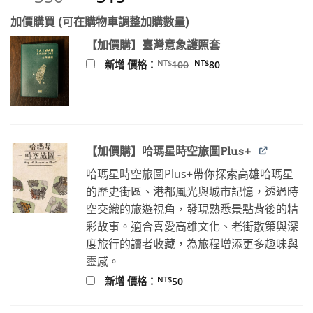
始
前
加價購買 (可在購物車調整加購數量)
價
價
格：
格：
【加價購】臺灣意象護照套
NT$350。
NT$315。
原
目
NT$
NT$
新增 價格：
100
80
始
前
價
價
格：
格：
NT$100。
NT$80。
【加價購】哈瑪星時空旅圖Plus+
哈瑪星時空旅圖Plus+帶你探索高雄哈瑪星
的歷史街區、港都風光與城市記憶，透過時
空交織的旅遊視角，發現熟悉景點背後的精
彩故事。適合喜愛高雄文化、老街散策與深
度旅行的讀者收藏，為旅程增添更多趣味與
靈感。
NT$
新增 價格：
50