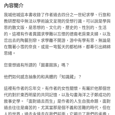
內容簡介
我城他城這本書收錄了作者過去四分之一世紀求學、行旅和
教研歷程中無法以學術論文呈現的受想行識，可以說是學與
思的散文版，是思想的、文化的、歷史的、性別的、生活
的。這裡有作者異國求學難以忘懷的德裔老房東夫婦，以及
岔出去的陶藝別戀。求學離不開游，游中有學有思，無論是
在飄著小雪的奈良，或是一穹藍天的都柏林，都牽引出綿綿
思緒。
您曾想過有所謂的「圖書館族」嗎？
他們如何感念抽象的和具體的「知識藏」？
這裡有作者的忘年交，有作者的女性關懷，有屬於他那個世
代的對於東西明星的共同記憶，以及勾畫海洋之子鄭成功的
敘事史學。「面對過去而生」是作者的人生自我命題，面對
過去往往是痛苦的，尤其當那是個不義和苦難的時代，但在
人的世界，過去永遠走在我們前面，它揭示了我們的承擔，