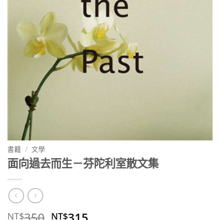
書籍
/
文學
面向過去而生－芬陀利室散文集
原
目
350
315
NT$
NT$