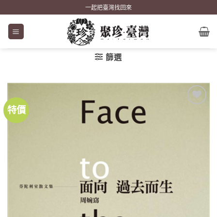
Skip
一起把臺灣找回來
to
content
篩選
特價
加到
關注
商品