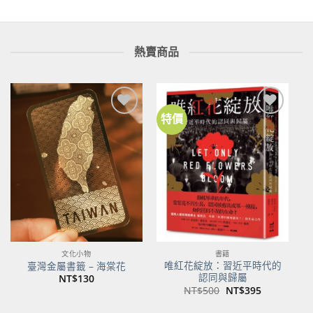
熱賣商品
特價
加到
加到
關注
關注
商品
商品
文化小物
書籍
唯紅花綻放：習近平時代的
臺灣金屬書籤 – 海棠花
認同與歸屬
NT$
130
原
目
NT$
500
NT$
395
始
前
價
價