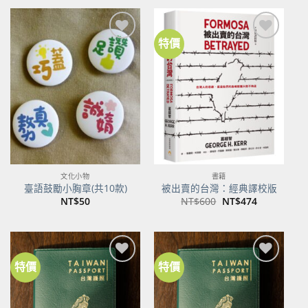
格：
格：
NT$500。
NT$395。
特價
加到
加到
關注
關注
商品
商品
文化小物
書籍
臺語鼓勵小胸章(共10款)
被出賣的台灣：經典譯校版
原
目
NT$
50
NT$
600
NT$
474
始
前
價
價
格：
格：
NT$600。
NT$474。
特價
特價
加到
加到
關注
關注
商品
商品