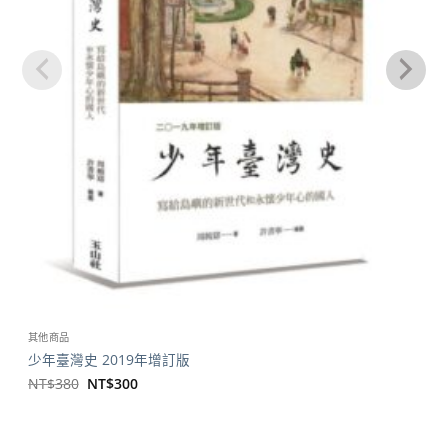
其他商品
少年臺灣史 2019年增訂版
原
目
NT$
380
NT$
300
始
前
價
價
格：
格：
NT$380。
NT$300。