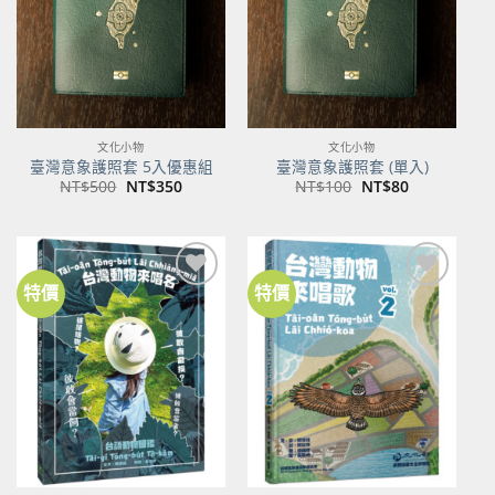
文化小物
文化小物
臺灣意象護照套 5入優惠組
臺灣意象護照套 (單入)
原
目
原
目
NT$
500
NT$
350
NT$
100
NT$
80
始
前
始
前
價
價
價
價
格：
格：
格：
格：
NT$500。
NT$350。
NT$100。
NT$80。
特價
特價
加到
加到
關注
關注
商品
商品