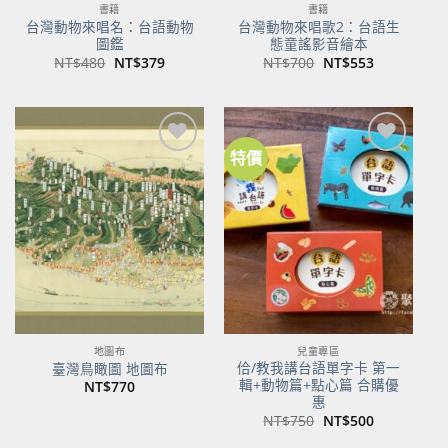
書籍
書籍
台灣動物來唱名：台語動物
台灣動物來唱歌2：台語生
圖鑑
態童謠影音繪本
原
目
原
目
NT$
480
NT$
379
NT$
700
NT$
553
始
前
始
前
價
價
價
價
格：
格：
格：
格：
NT$480。
NT$379。
NT$700。
NT$553。
特價
加到
加到
關注
關注
商品
商品
地圖布
兒童專區
佮/教我講台語單字卡 第一
臺灣鳥瞰圖 地圖布
輯+動物篇+點心篇 合購優
NT$
770
惠
原
目
NT$
750
NT$
500
始
前
價
價