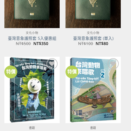
文化小物
文化小物
臺灣意象護照套 5入優惠組
臺灣意象護照套 (單入)
原
目
原
目
NT$
500
NT$
350
NT$
100
NT$
80
始
前
始
前
價
價
價
價
格：
格：
格：
格：
NT$500。
NT$350。
NT$100。
NT$80。
特價
特價
加到
加到
關注
關注
商品
商品
書籍
書籍