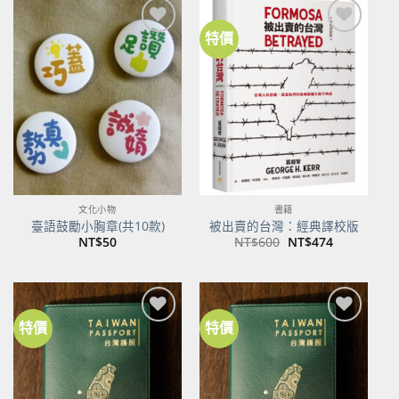
特價
加到
加到
關注
關注
商品
商品
文化小物
書籍
臺語鼓勵小胸章(共10款)
被出賣的台灣：經典譯校版
原
目
NT$
50
NT$
600
NT$
474
始
前
價
價
格：
格：
NT$600。
NT$474。
特價
特價
加到
加到
關注
關注
商品
商品