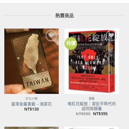
熱賣商品
特價
加到
加到
關注
關注
商品
商品
文化小物
書籍
唯紅花綻放：習近平時代的
臺灣金屬書籤 – 海棠花
認同與歸屬
NT$
130
原
目
NT$
500
NT$
395
始
前
價
價
格：
格：
NT$500。
NT$395。