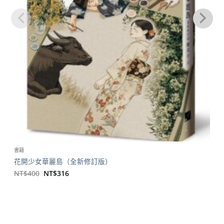
書籍
花開少女華麗島（全新修訂版）
原
目
NT$
400
NT$
316
始
前
價
價
格：
格：
NT$400。
NT$316。