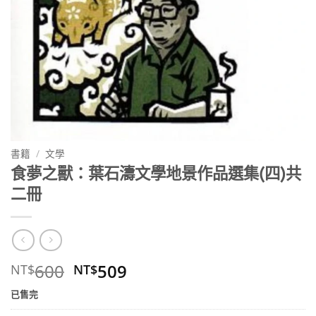
書籍
/
文學
食夢之獸：葉石濤文學地景作品選集(四)共
二冊
原
目
600
509
NT$
NT$
始
前
已售完
價
價