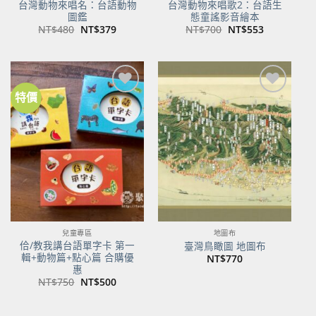
台灣動物來唱名：台語動物
台灣動物來唱歌2：台語生
圖鑑
態童謠影音繪本
原
目
原
目
NT$
480
NT$
379
NT$
700
NT$
553
始
前
始
前
價
價
價
價
格：
格：
格：
格：
NT$480。
NT$379。
NT$700。
NT$553。
特價
加到
加到
關注
關注
商品
商品
兒童專區
地圖布
佮/教我講台語單字卡 第一
臺灣鳥瞰圖 地圖布
輯+動物篇+點心篇 合購優
NT$
770
惠
原
目
NT$
750
NT$
500
始
前
價
價
格：
格：