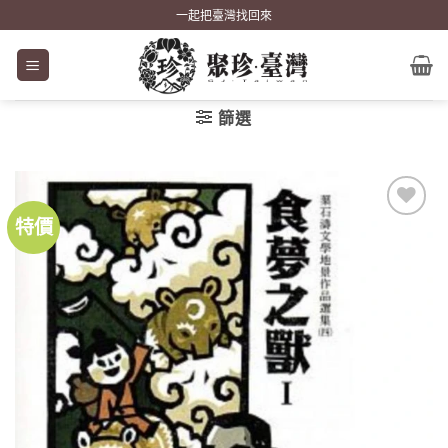
Skip
一起把臺灣找回來
to
content
篩選
特價
加到
關注
商品