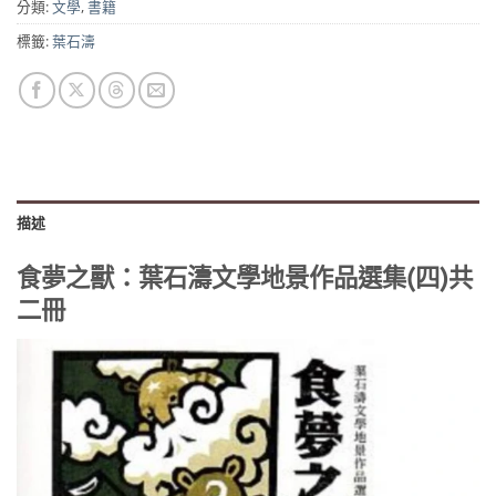
格：
格：
分類:
文學
,
書籍
NT$600。
NT$509。
標籤:
葉石濤
描述
食夢之獸：葉石濤文學地景作品選集(四)共
二冊