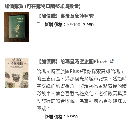
始
前
加價購買 (可在購物車調整加購數量)
價
價
格：
格：
【加價購】臺灣意象護照套
NT$380。
NT$341。
原
目
NT$
NT$
新增 價格：
100
80
始
前
價
價
格：
格：
NT$100。
NT$80。
【加價購】哈瑪星時空旅圖Plus+
哈瑪星時空旅圖Plus+帶你探索高雄哈瑪星
的歷史街區、港都風光與城市記憶，透過時
空交織的旅遊視角，發現熟悉景點背後的精
彩故事。適合喜愛高雄文化、老街散策與深
度旅行的讀者收藏，為旅程增添更多趣味與
靈感。
NT$
新增 價格：
50