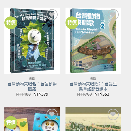
價
價
價
價
格：
格：
格：
格：
NT$500。
NT$350。
NT$100。
NT$80。
特價
特價
加到
加到
關注
關注
商品
商品
書籍
書籍
台灣動物來唱名：台語動物
台灣動物來唱歌2：台語生
圖鑑
態童謠影音繪本
原
目
原
目
NT$
480
NT$
379
NT$
700
NT$
553
始
前
始
前
價
價
價
價
格：
格：
格：
格：
NT$480。
NT$379。
NT$700。
NT$553。
特價
加到
加到
關注
關注