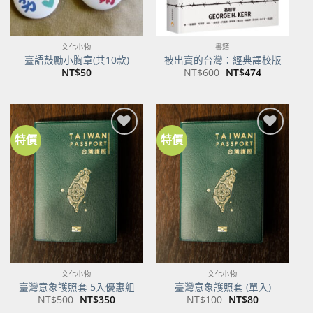
文化小物
書籍
臺語鼓勵小胸章(共10款)
被出賣的台灣：經典譯校版
原
目
NT$
50
NT$
600
NT$
474
始
前
價
價
格：
格：
NT$600。
NT$474。
特價
特價
加到
加到
關注
關注
商品
商品
文化小物
文化小物
臺灣意象護照套 5入優惠組
臺灣意象護照套 (單入)
原
目
原
目
NT$
500
NT$
350
NT$
100
NT$
80
始
前
始
前