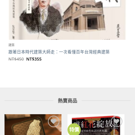
建築
跟著日本時代建築大師走：一次看懂百年台灣經典建築
原
目
NT$
450
NT$
355
始
前
價
價
格：
格：
NT$450。
NT$355。
熱賣商品
特價
加到
加到