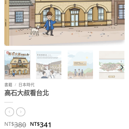
書籍
/
日本時代
高石大叔看台北
原
目
380
341
NT$
NT$