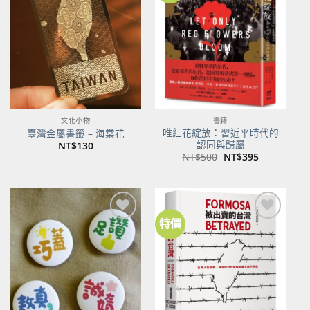
關注
關注
商品
商品
文化小物
書籍
唯紅花綻放：習近平時代的
臺灣金屬書籤 – 海棠花
認同與歸屬
NT$
130
原
目
NT$
500
NT$
395
始
前
價
價
格：
格：
NT$500。
NT$395。
特價
加到
加到
關注
關注
商品
商品