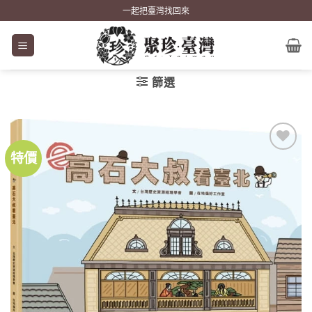
Skip
一起把臺灣找回來
to
content
篩選
特價
加到
關注
商品