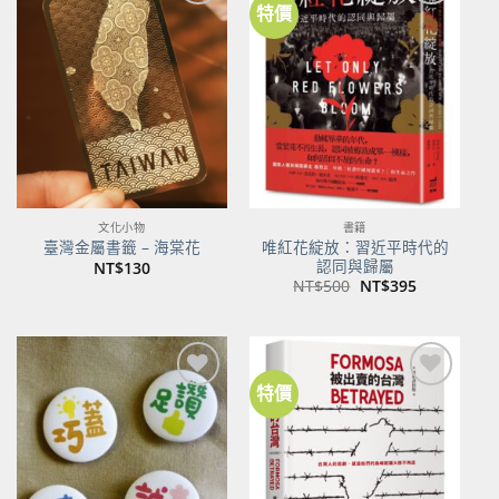
特價
加到
加到
關注
關注
商品
商品
文化小物
書籍
唯紅花綻放：習近平時代的
臺灣金屬書籤 – 海棠花
認同與歸屬
NT$
130
原
目
NT$
500
NT$
395
始
前
價
價
格：
格：
NT$500。
NT$395。
特價
加到
加到
關注
關注
商品
商品