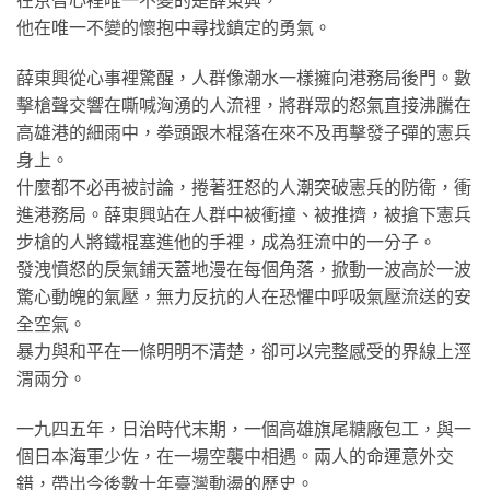
在京智心裡唯一不變的是薛東興，
他在唯一不變的懷抱中尋找鎮定的勇氣。
薛東興從心事裡驚醒，人群像潮水一樣擁向港務局後門。數
擊槍聲交響在嘶喊洶湧的人流裡，將群眾的怒氣直接沸騰在
高雄港的細雨中，拳頭跟木棍落在來不及再擊發子彈的憲兵
身上。
什麼都不必再被討論，捲著狂怒的人潮突破憲兵的防衛，衝
進港務局。薛東興站在人群中被衝撞、被推擠，被搶下憲兵
步槍的人將鐵棍塞進他的手裡，成為狂流中的一分子。
發洩憤怒的戾氣鋪天蓋地漫在每個角落，掀動一波高於一波
驚心動魄的氣壓，無力反抗的人在恐懼中呼吸氣壓流送的安
全空氣。
暴力與和平在一條明明不清楚，卻可以完整感受的界線上涇
渭兩分。
一九四五年，日治時代末期，一個高雄旗尾糖廠包工，與一
個日本海軍少佐，在一場空襲中相遇。兩人的命運意外交
錯，帶出今後數十年臺灣動盪的歷史。