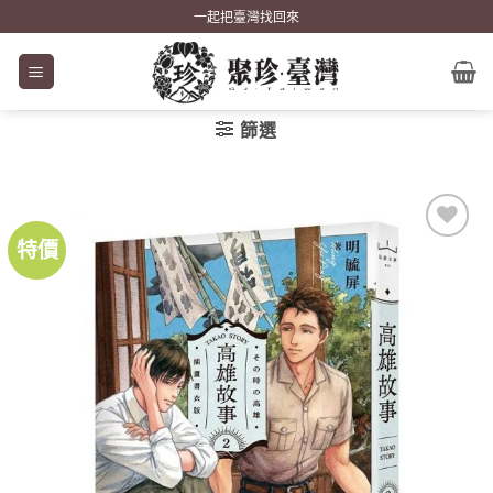
Skip
一起把臺灣找回來
to
content
篩選
特價
加到
關注
商品