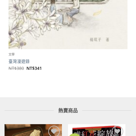
文學
臺灣漫遊錄
原
目
NT$
380
NT$
341
始
前
價
價
格：
格：
NT$380。
NT$341。
熱賣商品