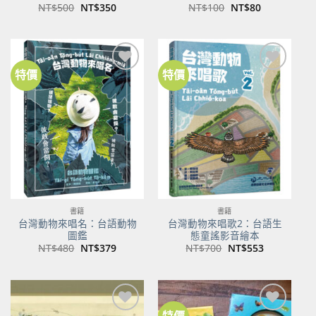
原
目
原
目
NT$
500
NT$
350
NT$
100
NT$
80
始
前
始
前
價
價
價
價
格：
格：
格：
格：
NT$500。
NT$350。
NT$100。
NT$80。
特價
特價
加到
加到
關注
關注
商品
商品
書籍
書籍
台灣動物來唱名：台語動物
台灣動物來唱歌2：台語生
圖鑑
態童謠影音繪本
原
目
原
目
NT$
480
NT$
379
NT$
700
NT$
553
始
前
始
前
價
價
價
價
格：
格：
格：
格：
NT$480。
NT$379。
NT$700。
NT$553。
特價