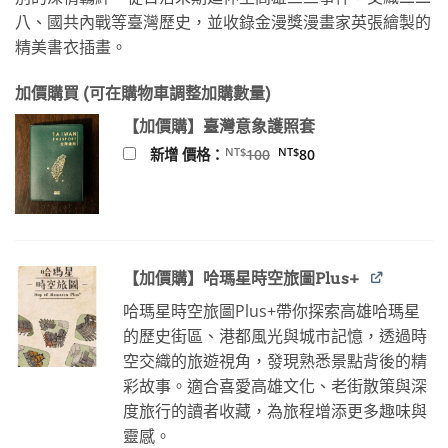
NT$320。
NT$252。
八、國共內戰等臺灣歷史，並收錄金漫獎漫畫家英張繪製的
精美書衣插畫。
加價購買 (可在購物車調整加購數量)
【加價購】臺灣意象護照套
原
目
NT$
NT$
新增 價格：
100
80
始
前
價
價
格：
格：
NT$100。
NT$80。
【加價購】哈瑪星時空旅圖Plus+
哈瑪星時空旅圖Plus+帶你探索高雄哈瑪星
的歷史街區、港都風光與城市記憶，透過時
空交織的旅遊視角，發現熟悉景點背後的精
彩故事。適合喜愛高雄文化、老街散策與深
度旅行的讀者收藏，為旅程增添更多趣味與
靈感。