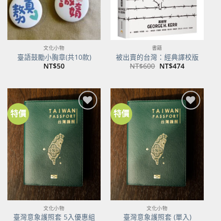
文化小物
書籍
臺語鼓勵小胸章(共10款)
被出賣的台灣：經典譯校版
原
目
NT$
50
NT$
600
NT$
474
始
前
價
價
格：
格：
NT$600。
NT$474。
特價
特價
加到
加到
關注
關注
商品
商品
文化小物
文化小物
臺灣意象護照套 5入優惠組
臺灣意象護照套 (單入)