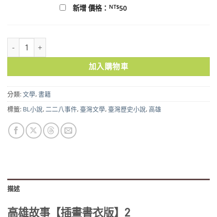
NT$
新增 價格：
50
高雄故事【插畫書衣版】2 數量
加入購物車
分類:
文學
,
書籍
標籤:
BL小說
,
二二八事件
,
臺灣文學
,
臺灣歷史小說
,
高雄
描述
高雄故事【插畫書衣版】2