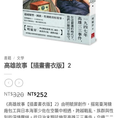
書籍
/
文學
高雄故事【插畫書衣版】2
原
目
320
252
NT$
NT$
始
前
《高雄故事【插畫書衣版】2》由明毓屏創作，描寫臺灣糖
價
價
廠包工與日本海軍少佐在空襲中相遇，跨越戰亂、族群與性
格：
格：
別的深情羈絆。從日治末期延伸至高雄三三事件，交織二二