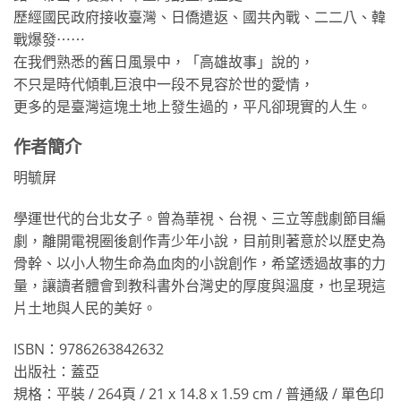
歷經國民政府接收臺灣、日僑遣返、國共內戰、二二八、韓
戰爆發⋯⋯
在我們熟悉的舊日風景中，「高雄故事」說的，
不只是時代傾軋巨浪中一段不見容於世的愛情，
更多的是臺灣這塊土地上發生過的，平凡卻現實的人生。
作者簡介
明毓屏
學運世代的台北女子。曾為華視、台視、三立等戲劇節目編
劇，離開電視圈後創作青少年小說，目前則著意於以歷史為
骨幹、以小人物生命為血肉的小說創作，希望透過故事的力
量，讓讀者體會到教科書外台灣史的厚度與溫度，也呈現這
片土地與人民的美好。
ISBN：9786263842632
出版社：蓋亞
規格：平裝 / 264頁 / 21 x 14.8 x 1.59 cm / 普通級 / 單色印