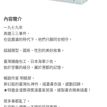
內容簡介
一九七九年
高雄三三事件，
在這震盪的時代下，他們只願同甘相守。
超越類型、國族、性別的美好故事。
臺灣糖廠包工、日本海軍少佐，
始於空襲的緣分，屬於港都的記憶。
暢銷作家 明毓屏，
夢幻般的臺灣BL神作，插畫書衣版，感動回歸。
★特邀金漫獎得獎漫畫家英張，繪製書衣精美插畫！
很多事都亂了。