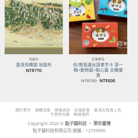
加到
加到
關注
關注
商品
商品
地圖布
兒童專區
佮/教我講台語單字卡 第一
臺灣鳥瞰圖 地圖布
輯+動物篇+點心篇 合購優
NT$
770
惠
原
目
NT$
750
NT$
500
始
前
價
價
格：
格：
NT$750。
NT$500。
關於聚珍
實體店面
網路商店
記憶故事
臺灣古寫真上色
今昔時光機
聯絡我們
Copyright 2026 ©
點子貓科技 ‧ 聚珍臺灣
點子貓科技有限公司 統編：12793890