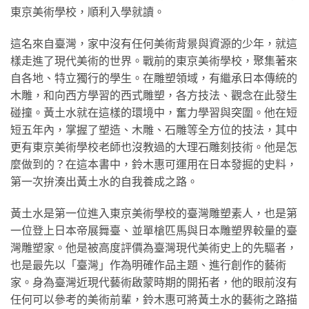
東京美術學校，順利入學就讀。
這名來自臺灣，家中沒有任何美術背景與資源的少年，就這
樣走進了現代美術的世界。戰前的東京美術學校，聚集著來
自各地、特立獨行的學生。在雕塑領域，有繼承日本傳統的
木雕，和向西方學習的西式雕塑，各方技法、觀念在此發生
碰撞。黃土水就在這樣的環境中，奮力學習與突圍。他在短
短五年內，掌握了塑造、木雕、石雕等全方位的技法，其中
更有東京美術學校老師也沒教過的大理石雕刻技術。他是怎
麼做到的？在這本書中，鈴木惠可運用在日本發掘的史料，
第一次拚湊出黃土水的自我養成之路。
黃土水是第一位進入東京美術學校的臺灣雕塑素人，也是第
一位登上日本帝展舞臺、並單槍匹馬與日本雕塑界較量的臺
灣雕塑家。他是被高度評價為臺灣現代美術史上的先驅者，
也是最先以「臺灣」作為明確作品主題、進行創作的藝術
家。身為臺灣近現代藝術啟蒙時期的開拓者，他的眼前沒有
任何可以參考的美術前輩，鈴木惠可將黃土水的藝術之路描