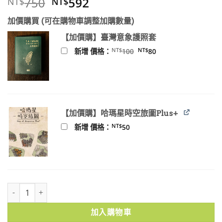
原
目
750
592
NT$
NT$
始
前
加價購買 (可在購物車調整加購數量)
價
價
格：
格：
【加價購】臺灣意象護照套
NT$750。
NT$592。
原
目
NT$
NT$
新增 價格：
100
80
始
前
價
價
格：
格：
NT$100。
NT$80。
【加價購】哈瑪星時空旅圖Plus+
NT$
新增 價格：
50
黃土水與他的時代：臺灣雕塑的青春，臺灣美術的黎明 數量
加入購物車