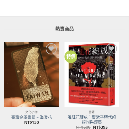
熱賣商品
特價
加到
加到
關注
關注
商品
商品
文化小物
書籍
唯紅花綻放：習近平時代的
臺灣金屬書籤 – 海棠花
認同與歸屬
NT$
130
原
目
NT$
500
NT$
395