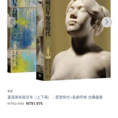
書籍
臺灣美術兩百年（上下冊）：摩登時代+島嶼呼喚 合購優惠
原
目
NT$
2,500
NT$
1,975
始
前
價
價
格：
格：
NT$2,500。
NT$1,975。