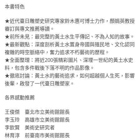
本書特色
★近代臺日雕塑史研究專家鈴木惠可博士力作，顏娟英教授
審訂與專文推薦導讀。
★前所未見：最完整的黃土水生平傳記、不為人知的故事。
★最新觀點：深度剖析黃土水置身帝國與殖民地、文化認同
複雜的時空脈絡中，奮力追求不朽藝術的歷程。
★全面整理：將近200張精彩圖片、深埋一世紀的黃土水史
料，包含多件戰後下落不明的作品影像。
★徹底討論：黃土水的藝術追求，如何超越個人生死，影響
後輩，啟發了一代臺日雕塑家。
各界感動推薦
王俊傑 臺北市立美術館館長
李玉玲 高雄市立美術館館長
李欽賢 美術史研究者
林育淳 前臺南市美術館館長