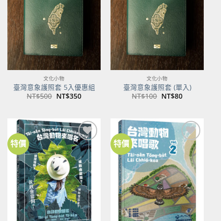
商品
商品
文化小物
文化小物
臺灣意象護照套 5入優惠組
臺灣意象護照套 (單入)
原
目
原
目
NT$
500
NT$
350
NT$
100
NT$
80
始
前
始
前
價
價
價
價
格：
格：
格：
格：
NT$500。
NT$350。
NT$100。
NT$80。
特價
特價
加到
加到
關注
關注
商品
商品