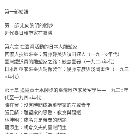
第一部結語
第二部 走向黎明的腳步
近代臺日雕塑家在臺灣
第六章 在臺灣活動的日本人雕塑家
官僚與技師來臺：齋藤靜美與須田速人（一九一○年代）
臺灣鐵道員的雕塑家之路：鮫島臺器（一九二○年代）
日本雕塑家來臺與銅像製作：後藤泰彥與淺岡重治（一九三
○年代）
第七章 追隨黃土水腳步的臺灣雕塑家及留學生—一九三○年
代至一九四○年代
陳在癸：沒有時間成為雕塑家的左翼青年
張昆麟：雕塑家的戀愛、寂寞與殤逝
林坤明：成名只是時間的問題
蒲添生：朝倉文夫的臺灣門生