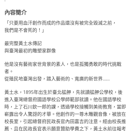
內容簡介
「只要用血汗創作而成的作品還沒有被完全毀滅之前，
我們是不會死的！」
最完整黃土水傳記
與臺灣最初的雕塑家群像
他是沒有藝術家世背景的素人，也是孤獨勇敢的時代挑戰
者。
從殖民地臺灣出發，踏入藝術的、寬廣的新世界……
黃土水，1895年出生於臺北艋舺，先就讀艋舺公學校，後
進入臺灣總督府國語學校公學師範部就讀。他在國語學校
時，上了石川欽一郎的課，透過學校接觸到美術教育，當即
嶄露出令人驚訝的才華。他創作的一尊木雕觀音像，被放在
校長室，引起總督府民政長官內田嘉吉的注意。經由校長推
薦、且在民政長官表示願意贊助學費之下，黃土水前往報考