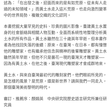
述為：「在出發之後，迎面而來的是有如荒原、從未有人走
過的未知領域。」而黃土水走入這片荒原，也走向激烈變革
中的世界局勢、複雜交織的文化認同。
本書挖掘大量罕見的史料、珍貴的圖片影像，重建黃土水置
身的社會脈絡與相關人物互動，全面而系統性地整理分析黃
土水的所有作品。黃土水雖然在三十歲英年早逝，但本書作
者為他找回失落的後續：原來，在臺灣、在日本，都有憧憬
他的雕塑家，也有繼承他信念與精神的後輩雕塑家。黃土水
雖然英年早逝，但他不只是曇花一現的臺灣天才雕塑家──
因為有黃土水，在他之後，臺灣現代雕塑家才會成群地來。
黃土水，與來自臺灣最初代的雕刻家們，他們眼前所見的，
是怎樣的風景？是荒原，還是新世界？請與我們一同走入，
那個臺灣美術黎明的時代。
審訂、推薦序：顏娟英 中央研究院歷史語言研究所兼任研
究員