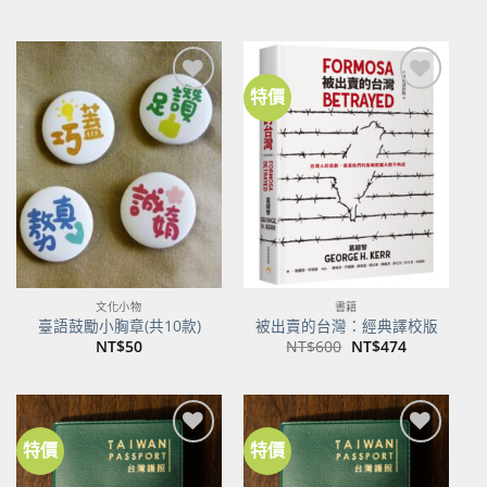
始
前
價
價
格：
格：
NT$500。
NT$395。
特價
加到
加到
關注
關注
商品
商品
文化小物
書籍
臺語鼓勵小胸章(共10款)
被出賣的台灣：經典譯校版
原
目
NT$
50
NT$
600
NT$
474
始
前
價
價
格：
格：
NT$600。
NT$474。
特價
特價
加到
加到
關注
關注