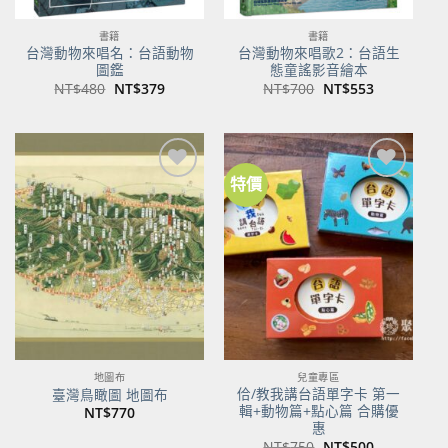
書籍
書籍
台灣動物來唱名：台語動物
台灣動物來唱歌2：台語生
圖鑑
態童謠影音繪本
原
目
原
目
NT$
480
NT$
379
NT$
700
NT$
553
始
前
始
前
價
價
價
價
格：
格：
格：
格：
NT$480。
NT$379。
NT$700。
NT$553。
特價
加到
加到
關注
關注
商品
商品
地圖布
兒童專區
佮/教我講台語單字卡 第一
臺灣鳥瞰圖 地圖布
輯+動物篇+點心篇 合購優
NT$
770
惠
原
目
NT$
750
NT$
500