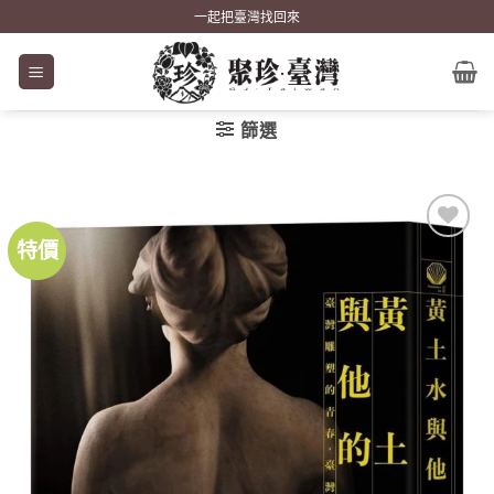
Skip
一起把臺灣找回來
to
content
篩選
特價
加到
關注
商品