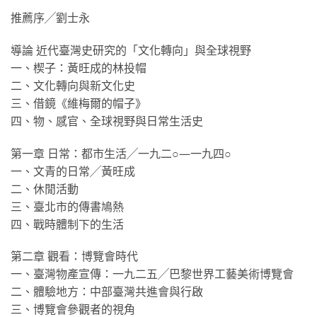
推薦序╱劉士永
導論 近代臺灣史研究的「文化轉向」與全球視野
一、楔子：黃旺成的林投帽
二、文化轉向與新文化史
三、借鏡《維梅爾的帽子》
四、物、感官、全球視野與日常生活史
第一章 日常：都市生活╱一九二○—一九四○
一、文青的日常╱黃旺成
二、休閒活動
三、臺北市的傳書鳩熱
四、戰時體制下的生活
第二章 觀看：博覽會時代
一、臺灣物產宣傳：一九二五╱巴黎世界工藝美術博覽會
二、體驗地方：中部臺灣共進會與行啟
三、博覽會參觀者的視角