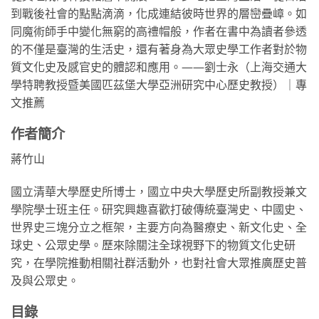
到戰後社會的點點滴滴，化成連結彼時世界的層巒疊嶂。如
同魔術師手中變化無窮的高禮帽般，作者在書中為讀者參透
的不僅是臺灣的生活史，還有著身為大眾史學工作者對於物
質文化史及感官史的體認和應用。——劉士永（上海交通大
學特聘教授暨美國匹茲堡大學亞洲研究中心歷史教授）｜專
文推薦
作者簡介
蔣竹山
國立清華大學歷史所博士，國立中央大學歷史所副教授兼文
學院學士班主任。研究興趣喜歡打破傳統臺灣史、中國史、
世界史三塊分立之框架，主要方向為醫療史、新文化史、全
球史、公眾史學。歷來除關注全球視野下的物質文化史研
究，在學院推動相關社群活動外，也對社會大眾推廣歷史普
及與公眾史。
目錄