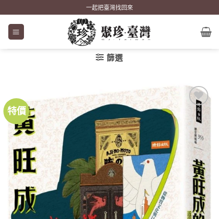
Skip
一起把臺灣找回來
to
content
篩選
特價
加到
關注
商品