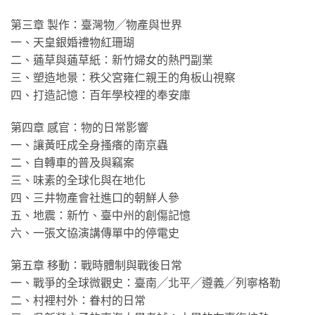
第三章 製作：臺灣物╱物產與世界
一、天皇銀婚禮物紅珊瑚
二、蓪草與蓪草紙：新竹婦女的熱門副業
三、塑造地景：秩父宮雍仁親王的角板山視察
四、打造記憶：百年學校裡的奉安庫
第四章 感官：物的日常影響
一、讓黃旺成全身搔癢的南京蟲
二、自轉車的普及與竊案
三、味素的全球化與在地化
四、三井物產會社進口的朝鮮人參
五、地震：新竹、臺中州的創傷記憶
六、一張文協演講傳單中的停電史
第五章 移動：戰時體制與戰後日常
一、戰爭的全球微觀史：臺南╱北平╱遵義╱列寧格勒
二、村裡村外：眷村的日常