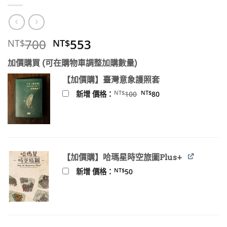
原
目
700
553
NT$
NT$
始
前
加價購買 (可在購物車調整加購數量)
價
價
格：
格：
【加價購】臺灣意象護照套
NT$700。
NT$553。
原
目
NT$
NT$
新增 價格：
100
80
始
前
價
價
格：
格：
NT$100。
NT$80。
【加價購】哈瑪星時空旅圖Plus+
NT$
新增 價格：
50