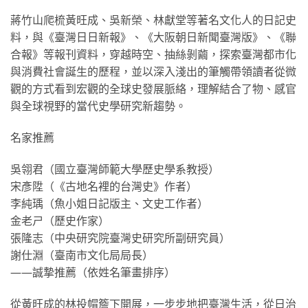
蔣竹山爬梳黃旺成、吳新榮、林獻堂等著名文化人的日記史
料，與《臺灣日日新報》、《大阪朝日新聞臺灣版》、《聯
合報》等報刊資料，穿越時空、抽絲剝繭，探索臺灣都市化
與消費社會誕生的歷程，並以深入淺出的筆觸帶領讀者從微
觀的方式看到宏觀的全球史發展脈絡，理解結合了物、感官
與全球視野的當代史學研究新趨勢。
名家推薦
吳翎君（國立臺灣師範大學歷史學系教授）
宋彥陞（《古地名裡的台灣史》作者）
李純瑀（魚小姐日記版主、文史工作者）
金老ㄕ（歷史作家）
張隆志（中央研究院臺灣史研究所副研究員）
謝仕淵（臺南市文化局局長）
——誠摯推薦（依姓名筆畫排序）
從黃旺成的林投帽簷下開展，一步步地把臺灣生活，從日治