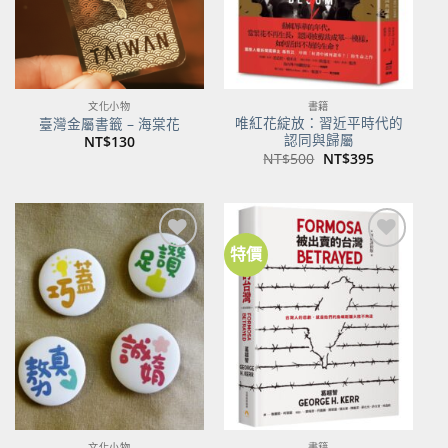
文化小物
書籍
唯紅花綻放：習近平時代的
臺灣金屬書籤 – 海棠花
認同與歸屬
NT$
130
原
目
NT$
500
NT$
395
始
前
價
價
格：
格：
NT$500。
NT$395。
特價
加到
加到
關注
關注
商品
商品
文化小物
書籍