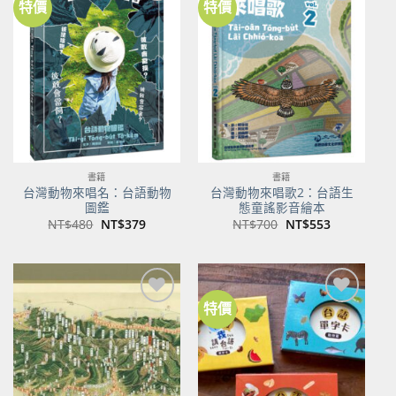
特價
特價
加到
加到
關注
關注
商品
商品
書籍
書籍
台灣動物來唱名：台語動物
台灣動物來唱歌2：台語生
圖鑑
態童謠影音繪本
原
目
原
目
NT$
480
NT$
379
NT$
700
NT$
553
始
前
始
前
價
價
價
價
格：
格：
格：
格：
NT$480。
NT$379。
NT$700。
NT$553。
特價
加到
加到
關注
關注
商品
商品