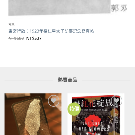
寫真
東宮行啟：1923年裕仁皇太子訪臺記念寫真帖
原
目
NT$
680
NT$
537
始
前
價
價
格：
格：
NT$680。
NT$537。
熱賣商品
特價
加到
加到
關注
關注
商品
商品