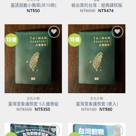
臺語鼓勵小胸章(共10款)
被出賣的台灣：經典譯校版
原
目
NT$
50
NT$
600
NT$
474
始
前
價
價
格：
格：
NT$600。
NT$474。
特價
特價
加到
加到
關注
關注
商品
商品
文化小物
文化小物
臺灣意象護照套 5入優惠組
臺灣意象護照套 (單入)
原
目
原
目
NT$
500
NT$
350
NT$
100
NT$
80
始
前
始
前
價
價
價
價
格：
格：
格：
格：
NT$500。
NT$350。
NT$100。
NT$80。