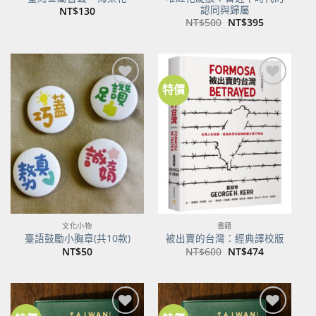
認同與歸屬
NT$
130
原
目
NT$
500
NT$
395
始
前
價
價
格：
格：
NT$500。
NT$395。
特價
加到
加到
關注
關注
商品
商品
文化小物
書籍
臺語鼓勵小胸章(共10款)
被出賣的台灣：經典譯校版
原
目
NT$
50
NT$
600
NT$
474
始
前
價
價
格：
格：
NT$600。
NT$474。