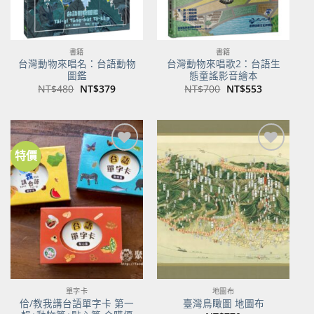
書籍
書籍
台灣動物來唱名：台語動物
台灣動物來唱歌2：台語生
圖鑑
態童謠影音繪本
原
目
原
目
NT$
480
NT$
379
NT$
700
NT$
553
始
前
始
前
價
價
價
價
格：
格：
格：
格：
NT$480。
NT$379。
NT$700。
NT$553。
特價
加到
加到
關注
關注
商品
商品
單字卡
地圖布
佮/教我講台語單字卡 第一
臺灣鳥瞰圖 地圖布