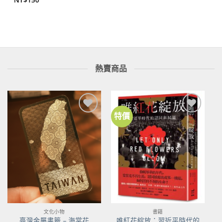
熱賣商品
特價
加到
加到
關注
關注
商品
商品
文化小物
書籍
唯紅花綻放：習近平時代的
臺灣金屬書籤 – 海棠花