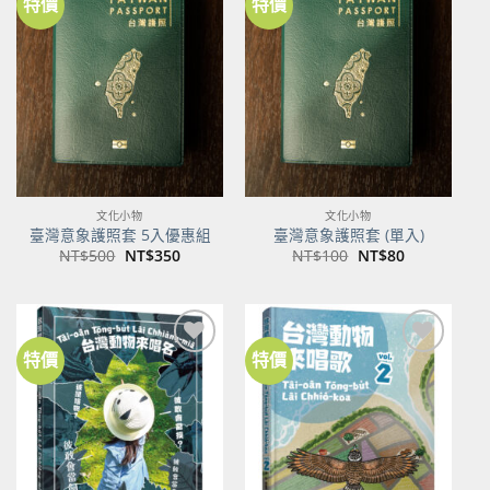
特價
特價
加到
加到
關注
關注
商品
商品
文化小物
文化小物
臺灣意象護照套 5入優惠組
臺灣意象護照套 (單入)
原
目
原
目
NT$
500
NT$
350
NT$
100
NT$
80
始
前
始
前
價
價
價
價
格：
格：
格：
格：
NT$500。
NT$350。
NT$100。
NT$80。
特價
特價
加到
加到
關注
關注
商品
商品