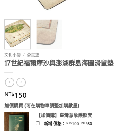
文化小物
/
滑鼠墊
17世紀福爾摩沙與澎湖群島海圖滑鼠墊
150
NT$
加價購買 (可在購物車調整加購數量)
【加價購】臺灣意象護照套
原
目
NT$
NT$
新增 價格：
100
80
始
前