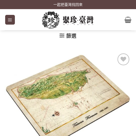
Skip
一起把臺灣找回來
to
content
篩選
加到
關注
商品