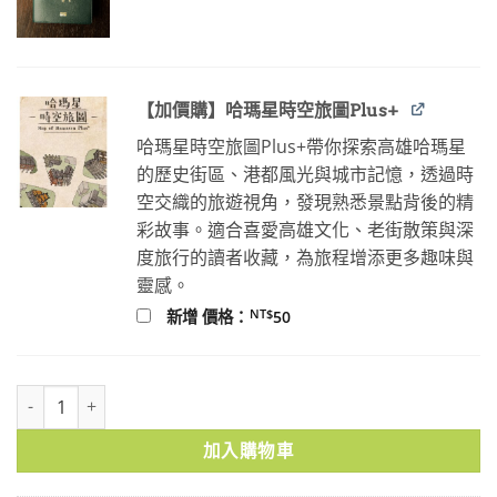
價
價
格：
格：
NT$100。
NT$80。
【加價購】哈瑪星時空旅圖Plus+
哈瑪星時空旅圖Plus+帶你探索高雄哈瑪星
的歷史街區、港都風光與城市記憶，透過時
空交織的旅遊視角，發現熟悉景點背後的精
彩故事。適合喜愛高雄文化、老街散策與深
度旅行的讀者收藏，為旅程增添更多趣味與
靈感。
NT$
新增 價格：
50
17世紀福爾摩沙與澎湖群島海圖滑鼠墊 數量
加入購物車