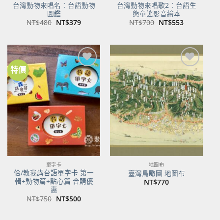
台灣動物來唱名：台語動物
台灣動物來唱歌2：台語生
圖鑑
態童謠影音繪本
原
目
原
目
NT$
480
NT$
379
NT$
700
NT$
553
始
前
始
前
價
價
價
價
格：
格：
格：
格：
NT$480。
NT$379。
NT$700。
NT$553。
特價
加到
加到
關注
關注
商品
商品
單字卡
地圖布
佮/教我講台語單字卡 第一
臺灣鳥瞰圖 地圖布
輯+動物篇+點心篇 合購優
NT$
770
惠
原
目
NT$
750
NT$
500
始
前
價
價
格：
格：