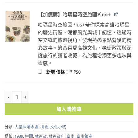
【加價購】哈瑪星時空旅圖Plus+
哈瑪星時空旅圖Plus+帶你探索高雄哈瑪星
的歷史街區、港都風光與城市記憶，透過時
空交織的旅遊視角，發現熟悉景點背後的精
彩故事。適合喜愛高雄文化、老街散策與深
度旅行的讀者收藏，為旅程增添更多趣味與
靈感。
NT$
新增 價格：
50
1939臺南銀座拼圖(520片) 10個 數量
加入購物車
分類:
大量採購專區
,
拼圖
,
文化小物
標籤:
1939
,
拼圖
,
林百貨
,
林百貨店
,
臺南
,
臺南銀座