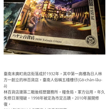
臺南末廣町商店街落成於1932年，其中第一高樓為日人林
方一創立的林百貨店，臺南人俗稱五棧樓仔(Gō͘-chàn-lâu-
á)
林百貨店建築二戰後經歷鹽務所，糧食局，軍方佔用，年久
失修日漸殘破，1998年被定為市定古蹟，2010年展開修
復，