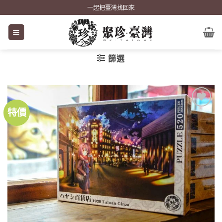
Skip
一起把臺灣找回來
to
content
篩選
特價
加到
關注
商品