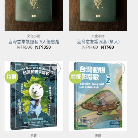
文化小物
文化小物
臺灣意象護照套 5入優惠組
臺灣意象護照套 (單入)
原
目
原
目
NT$
500
NT$
350
NT$
100
NT$
80
始
前
始
前
價
價
價
價
格：
格：
格：
格：
NT$500。
NT$350。
NT$100。
NT$80。
特價
特價
加到
加到
關注
關注
商品
商品
書籍
書籍