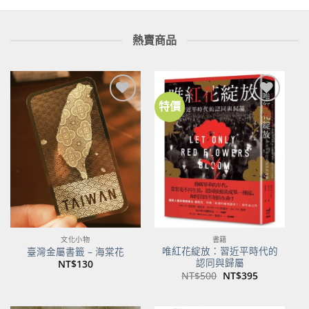
熱賣商品
特價
加到
加到
關注
關注
商品
商品
文化小物
書籍
唯紅花綻放：習近平時代的
臺灣金屬書籤 – 海棠花
認同與歸屬
NT$
130
原
目
NT$
500
NT$
395
始
前
價
價
格：
格：