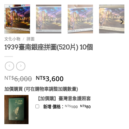
文化小物
/
拼圖
1939臺南銀座拼圖(520片) 10個
原
目
6,000
3,600
NT$
NT$
始
前
加價購買 (可在購物車調整加購數量)
價
價
格：
格：
【加價購】臺灣意象護照套
NT$6,000。
NT$3,600。
原
目
NT$
NT$
新增 價格：
100
80
始
前
價
價
格：
格：
NT$100。
NT$80。