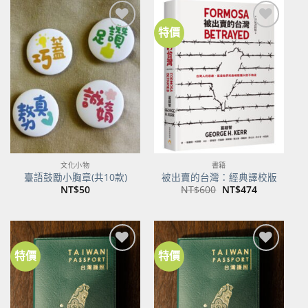
NT$500。
NT$395。
特價
加到
加到
關注
關注
商品
商品
文化小物
書籍
臺語鼓勵小胸章(共10款)
被出賣的台灣：經典譯校版
原
目
NT$
50
NT$
600
NT$
474
始
前
價
價
格：
格：
NT$600。
NT$474。
特價
特價
加到
加到
關注
關注
商品
商品