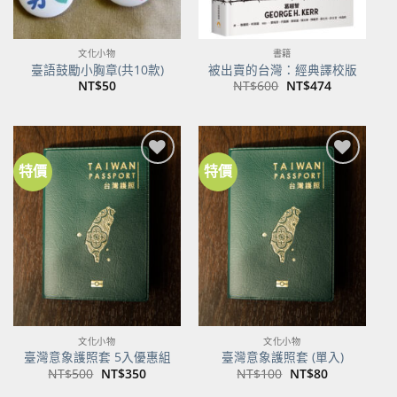
文化小物
書籍
臺語鼓勵小胸章(共10款)
被出賣的台灣：經典譯校版
原
目
NT$
50
NT$
600
NT$
474
始
前
價
價
格：
格：
NT$600。
NT$474。
特價
特價
加到
加到
關注
關注
商品
商品
文化小物
文化小物
臺灣意象護照套 5入優惠組
臺灣意象護照套 (單入)
原
目
原
目
NT$
500
NT$
350
NT$
100
NT$
80
始
前
始
前
價
價
價
價