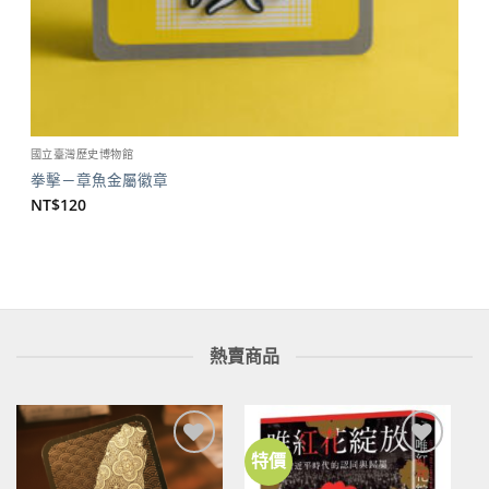
國立臺灣歷史博物館
拳擊－章魚金屬徽章
NT$
120
熱賣商品
特價
加到
加到