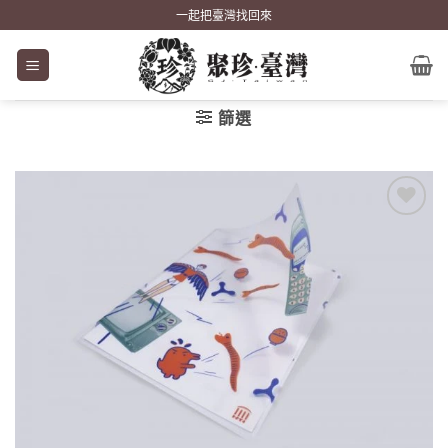
Skip
一起把臺灣找回來
to
content
篩選
加到
關注
商品