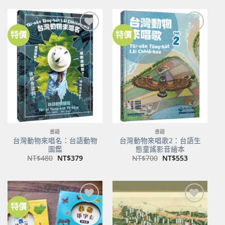
格：
格：
格：
格：
NT$500。
NT$350。
NT$100。
NT$80。
特價
特價
加到
加到
關注
關注
商品
商品
書籍
書籍
台灣動物來唱名：台語動物
台灣動物來唱歌2：台語生
圖鑑
態童謠影音繪本
原
目
原
目
NT$
480
NT$
379
NT$
700
NT$
553
始
前
始
前
價
價
價
價
格：
格：
格：
格：
NT$480。
NT$379。
NT$700。
NT$553。
特價
加到
加到
關注
關注