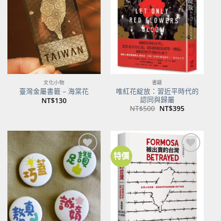
關注
關注
商品
商品
文化小物
書籍
唯紅花綻放：習近平時代的
臺灣金屬書籤 – 海棠花
認同與歸屬
NT$
130
原
目
NT$
500
NT$
395
始
前
價
價
格：
格：
NT$500。
NT$395。
特價
加到
加到
關注
關注
商品
商品