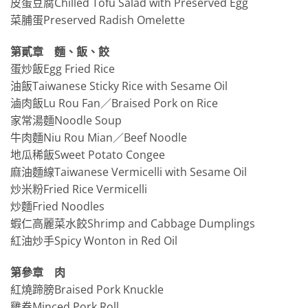
皮蛋豆腐Chilled Tofu Salad with Preserved Egg
菜脯蛋Preserved Radish Omelette
第貳章 麵、飯、餃
蛋炒飯Egg Fried Rice
油飯Taiwanese Sticky Rice with Sesame Oil
滷肉飯Lu Rou Fan／Braised Pork on Rice
家常湯麵Noodle Soup
牛肉麵Niu Rou Mian／Beef Noodle
地瓜稀飯Sweet Potato Congee
麻油麵線Taiwanese Vermicelli with Sesame Oil
炒米粉Fried Rice Vermicelli
炒麵Fried Noodles
蝦仁高麗菜水餃Shrimp and Cabbage Dumplings
紅油炒手Spicy Wonton in Red Oil
第參章 肉
紅燒蹄膀Braised Pork Knuckle
雞卷Minced Pork Roll