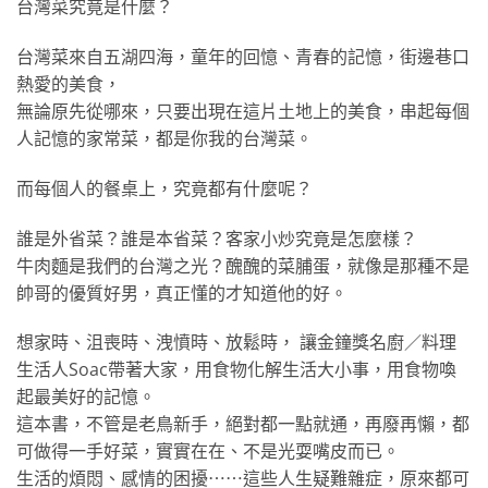
台灣菜究竟是什麼？
台灣菜來自五湖四海，童年的回憶、青春的記憶，街邊巷口
熱愛的美食，
無論原先從哪來，只要出現在這片土地上的美食，串起每個
人記憶的家常菜，都是你我的台灣菜。
而每個人的餐桌上，究竟都有什麼呢？
誰是外省菜？誰是本省菜？客家小炒究竟是怎麼樣？
牛肉麵是我們的台灣之光？醜醜的菜脯蛋，就像是那種不是
帥哥的優質好男，真正懂的才知道他的好。
想家時、沮喪時、洩憤時、放鬆時， 讓金鐘獎名廚／料理
生活人Soac帶著大家，用食物化解生活大小事，用食物喚
起最美好的記憶。
這本書，不管是老鳥新手，絕對都一點就通，再廢再懶，都
可做得一手好菜，實實在在、不是光耍嘴皮而已。
生活的煩悶、感情的困擾⋯⋯這些人生疑難雜症，原來都可