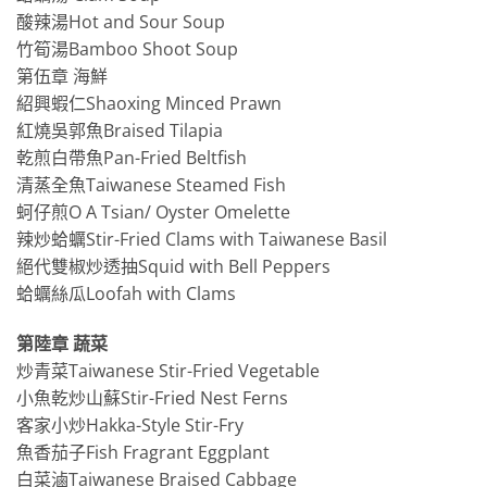
酸辣湯Hot and Sour Soup
竹筍湯Bamboo Shoot Soup
第伍章 海鮮
紹興蝦仁Shaoxing Minced Prawn
紅燒吳郭魚Braised Tilapia
乾煎白帶魚Pan-Fried Beltfish
清蒸全魚Taiwanese Steamed Fish
蚵仔煎O A Tsian/ Oyster Omelette
辣炒蛤蠣Stir-Fried Clams with Taiwanese Basil
絕代雙椒炒透抽Squid with Bell Peppers
蛤蠣絲瓜Loofah with Clams
第陸章 蔬菜
炒青菜Taiwanese Stir-Fried Vegetable
小魚乾炒山蘇Stir-Fried Nest Ferns
客家小炒Hakka-Style Stir-Fry
魚香茄子Fish Fragrant Eggplant
白菜滷Taiwanese Braised Cabbage