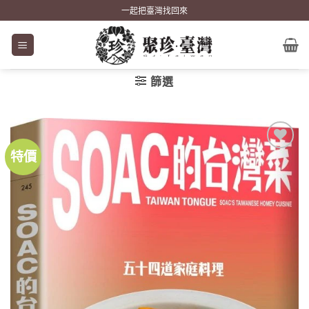
Skip
一起把臺灣找回來
to
content
篩選
特價
加到
關注
商品