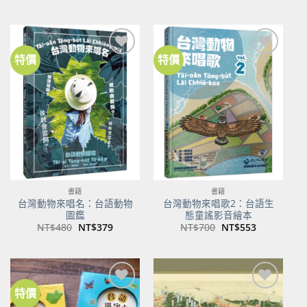
始
前
始
前
價
價
價
價
格：
格：
格：
格：
NT$500。
NT$350。
NT$100。
NT$80。
特價
特價
加到
加到
關注
關注
商品
商品
書籍
書籍
台灣動物來唱名：台語動物
台灣動物來唱歌2：台語生
圖鑑
態童謠影音繪本
原
目
原
目
NT$
480
NT$
379
NT$
700
NT$
553
始
前
始
前
價
價
價
價
格：
格：
格：
格：
NT$480。
NT$379。
NT$700。
NT$553。
特價
加到
加到