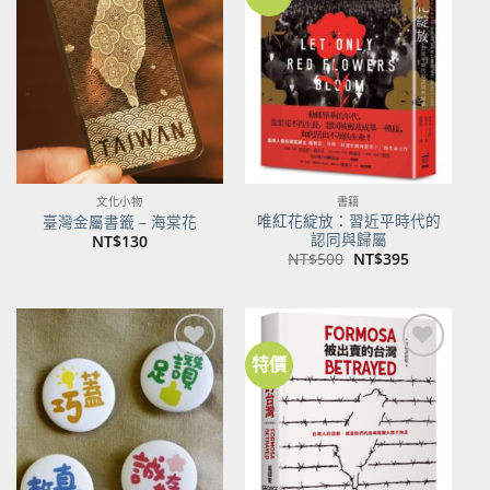
加到
加到
關注
關注
商品
商品
文化小物
書籍
唯紅花綻放：習近平時代的
臺灣金屬書籤 – 海棠花
認同與歸屬
NT$
130
原
目
NT$
500
NT$
395
始
前
價
價
格：
格：
NT$500。
NT$395。
特價
加到
加到
關注
關注
商品
商品