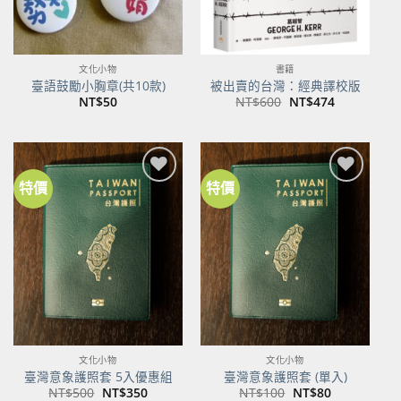
文化小物
書籍
臺語鼓勵小胸章(共10款)
被出賣的台灣：經典譯校版
原
目
NT$
50
NT$
600
NT$
474
始
前
價
價
格：
格：
NT$600。
NT$474。
特價
特價
加到
加到
關注
關注
商品
商品
文化小物
文化小物
臺灣意象護照套 5入優惠組
臺灣意象護照套 (單入)
原
目
原
目
NT$
500
NT$
350
NT$
100
NT$
80