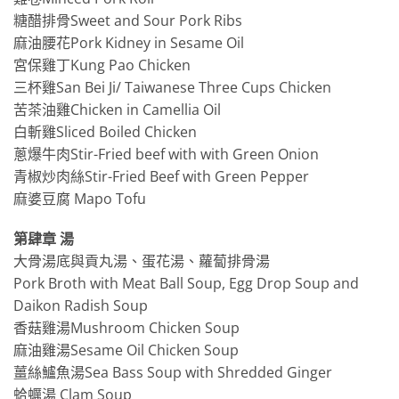
糖醋排骨Sweet and Sour Pork Ribs
麻油腰花Pork Kidney in Sesame Oil
宮保雞丁Kung Pao Chicken
三杯雞San Bei Ji/ Taiwanese Three Cups Chicken
苦茶油雞Chicken in Camellia Oil
白斬雞Sliced Boiled Chicken
蔥爆牛肉Stir-Fried beef with with Green Onion
青椒炒肉絲Stir-Fried Beef with Green Pepper
麻婆豆腐 Mapo Tofu
第肆章 湯
大骨湯底與貢丸湯、蛋花湯、蘿蔔排骨湯
Pork Broth with Meat Ball Soup, Egg Drop Soup and
Daikon Radish Soup
香菇雞湯Mushroom Chicken Soup
麻油雞湯Sesame Oil Chicken Soup
薑絲鱸魚湯Sea Bass Soup with Shredded Ginger
蛤蠣湯 Clam Soup