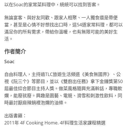
以在Soac的家常菜料理中，統統可以找到答案。
無論宴客、與好友同歡、跟家人相聚、一人獨食還是帶便
當，甚至是心情不好想找出口時，這54道家常料理，都可以
滿足你的所有需求，帶給你溫暖，也有無限可能的美好生
活。
作者簡介
Soac
自由料理人，主持過TLC旅遊生活頻道《美食無國界》、公
視《阮三个》等節目，並以《雙廚出任務》拿下金鐘獎第50
屆最佳綜合節目主持人獎。做菜風格隨興充滿幹話，專職軟
爛，能廢就廢。興趣是園藝、電競、滑雪和刺激性飲料，同
時最討厭麻辣鍋裡泡爛的油條。
出版書籍：
2011年 4F Cooking Home. 4F料理生活家課程精選