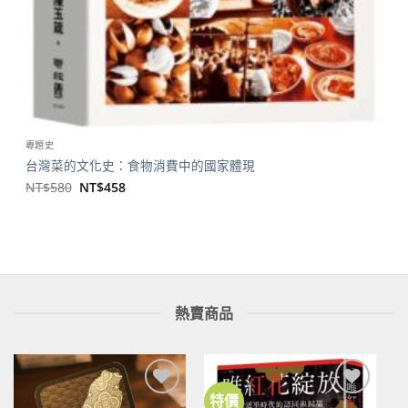
專題史
台灣菜的文化史：食物消費中的國家體現
原
目
NT$
580
NT$
458
始
前
價
價
格：
格：
NT$580。
NT$458。
熱賣商品
特價