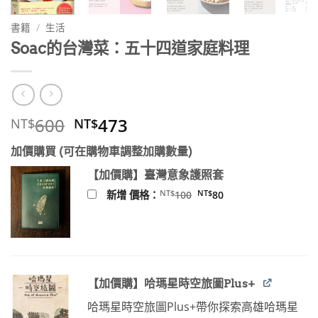
書籍
/
生活
Soac的台灣菜：五十四道家庭料理
原
目
600
473
NT$
NT$
始
前
加價購買 (可在購物車調整加購數量)
價
價
格：
格：
【加價購】臺灣意象護照套
NT$600。
NT$473。
原
目
NT$
NT$
新增 價格：
100
80
始
前
價
價
格：
格：
NT$100。
NT$80。
【加價購】哈瑪星時空旅圖Plus+
哈瑪星時空旅圖Plus+帶你探索高雄哈瑪星