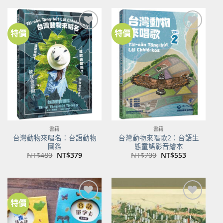
格：
格：
格：
格：
NT$500。
NT$350。
NT$100。
NT$80。
特價
特價
加到
加到
關注
關注
商品
商品
書籍
書籍
台灣動物來唱名：台語動物
台灣動物來唱歌2：台語生
圖鑑
態童謠影音繪本
原
目
原
目
NT$
480
NT$
379
NT$
700
NT$
553
始
前
始
前
價
價
價
價
格：
格：
格：
格：
NT$480。
NT$379。
NT$700。
NT$553。
特價
加到
加到
關注
關注