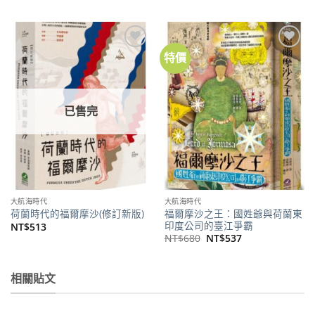
格：
格：
價
價
NT$480。
NT$430。
格：
格：
NT$460。
NT$362。
特價
加到
加到
關注
關注
商品
商品
已售完
大航海時代
大航海時代
福爾摩沙之王：國姓爺與荷蘭東
荷蘭時代的福爾摩沙(修訂新版)
印度公司的臺江爭霸
NT$
513
原
目
NT$
680
NT$
537
始
前
價
價
格：
格：
NT$680。
NT$537。
相關貼文