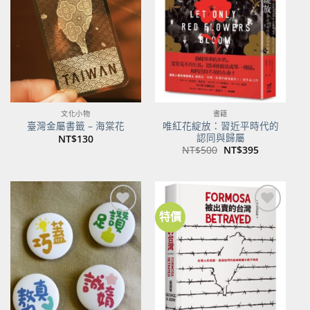
關注
關注
商品
商品
文化小物
書籍
唯紅花綻放：習近平時代的
臺灣金屬書籤 – 海棠花
認同與歸屬
NT$
130
原
目
NT$
500
NT$
395
始
前
價
價
格：
格：
NT$500。
NT$395。
特價
加到
加到
關注
關注
商品
商品