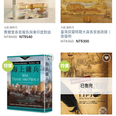
大航海時代
大航海時代
臺灣荷蘭時期大員長官施政錄 |
費爾堡長官報告與東印度對談
張復明
原
目
NT$
600
NT$
540
始
前
原
目
NT$
360
NT$
300
價
價
始
前
格：
格：
價
價
NT$600。
NT$540。
格：
格：
NT$360。
NT$300。
特價
特價
加到
加到
關注
關注
商品
商品
已售完