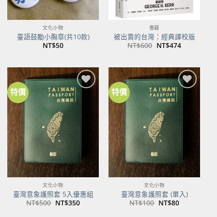
文化小物
書籍
臺語鼓勵小胸章(共10款)
被出賣的台灣：經典譯校版
原
目
NT$
50
NT$
600
NT$
474
始
前
價
價
格：
格：
NT$600。
NT$474。
特價
特價
加到
加到
關注
關注
商品
商品
文化小物
文化小物
臺灣意象護照套 5入優惠組
臺灣意象護照套 (單入)
原
目
原
目
NT$
500
NT$
350
NT$
100
NT$
80
始
前
始
前
價
價
價
價