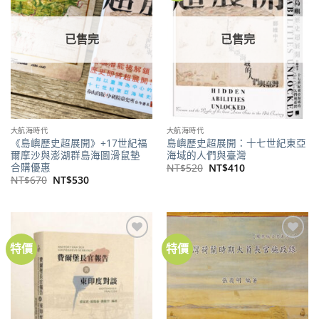
商品
商品
已售完
已售完
大航海時代
大航海時代
《島嶼歷史超展開》+17世紀福
島嶼歷史超展開：十七世紀東亞
爾摩沙與澎湖群島海圖滑鼠墊
海域的人們與臺灣
合購優惠
原
目
NT$
520
NT$
410
始
前
原
目
NT$
670
NT$
530
價
價
始
前
格：
格：
價
價
NT$520。
NT$410。
格：
格：
NT$670。
NT$530。
特價
特價
加到
加到
關注
關注
商品
商品