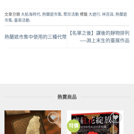
文章分類
大航海時代
,
熱蘭遮市集
,
聚珍活動
標籤
大遊行
,
林百貨
,
熱蘭遮
市集
,
臺南活動
.
【名單之後】課後的靜物排列
熱蘭遮市集中使用的三種代幣
──淵上末生的臺展作品
熱賣商品
特價
加到
加到