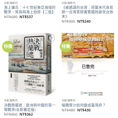
大航海時代
大航海時代
海上傭兵：十七世紀東亞海域的
《被遺誤的台灣：荷蘭末代長官
戰爭、貿易與海上劫掠【二版】
揆一台灣答辯書暨國姓爺攻台始
末》
原
目
NT$
680
NT$
537
始
前
原
目
NT$
300
NT$
240
價
價
始
前
格：
格：
價
價
NT$680。
NT$537。
格：
格：
NT$300。
NT$240。
特價
特價
加到
加到
關注
關注
商品
商品
已售完
大航海時代
大航海時代
決戰熱蘭遮：歐洲與中國的第一
福爾摩沙如何變成臺灣府？
場戰爭(全新審定版)
原
目
NT$
480
NT$
430
始
前
原
目
NT$
460
NT$
362
價
價
始
前