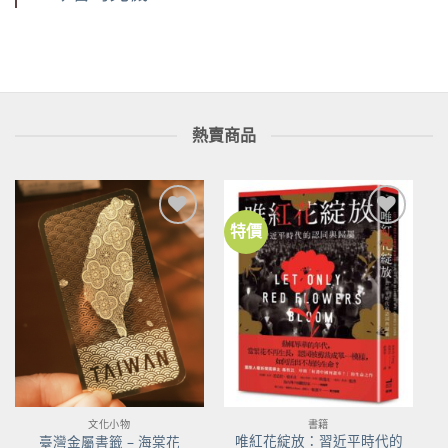
熱賣商品
特價
加到
加到
關注
關注
商品
商品
文化小物
書籍
唯紅花綻放：習近平時代的
臺灣金屬書籤 – 海棠花