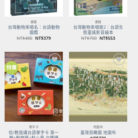
書籍
書籍
台灣動物來唱名：台語動物
台灣動物來唱歌2：台語生
圖鑑
態童謠影音繪本
原
目
原
目
NT$
480
NT$
379
NT$
700
NT$
553
始
前
始
前
價
價
價
價
格：
格：
格：
格：
NT$480。
NT$379。
NT$700。
NT$553。
特價
加到
加到
關注
關注
商品
商品
單字卡
地圖布
佮/教我講台語單字卡 第一
臺灣鳥瞰圖 地圖布
輯+動物篇+點心篇 合購優