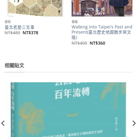
建築
書籍
Walking into Taipei’s Past and
臺北老屋三生事
Present(臺北歷史地圖散步英文
原
目
NT$
480
NT$
378
始
前
版)
價
價
原
目
NT$
400
NT$
360
格：
格：
始
前
NT$480。
NT$378。
價
價
格：
格：
NT$400。
NT$360。
。
相關貼文