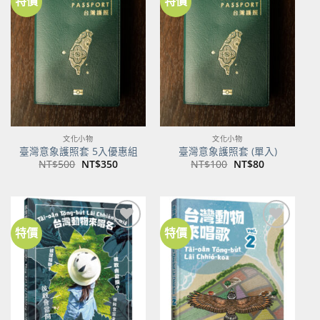
特價
特價
加到
加到
關注
關注
商品
商品
文化小物
文化小物
臺灣意象護照套 5入優惠組
臺灣意象護照套 (單入)
原
目
原
目
NT$
500
NT$
350
NT$
100
NT$
80
始
前
始
前
價
價
價
價
格：
格：
格：
格：
NT$500。
NT$350。
NT$100。
NT$80。
特價
特價
加到
加到
關注
關注
商品
商品