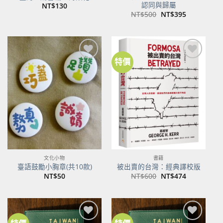
認同與歸屬
NT$
130
原
目
NT$
500
NT$
395
始
前
價
價
格：
格：
NT$500。
NT$395。
特價
加到
加到
關注
關注
商品
商品
文化小物
書籍
臺語鼓勵小胸章(共10款)
被出賣的台灣：經典譯校版
原
目
NT$
50
NT$
600
NT$
474
始
前
價
價
格：
格：
NT$600。
NT$474。