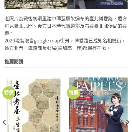
老照片為戰後初期重建中磚瓦鷹架遍布的臺北博愛路，遠方
可見臺北北門、後方日本時代鐵道部及右邊臺北郵便局的邊
邊。
2020現貌取自google map街景，博愛路已成知名相機街，
遠方北門、鐵道部及郵局(被加高一樓)都還存在著。
推薦閱讀
特價
特價
加到
加到
關注
關注
商品
商品