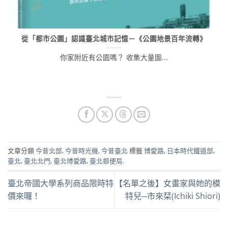
從「都市公園」認識臺北城市記憶－《公園地景百年流轉》
你家附近有公園嗎？ 收集大量圖...
文章分類
今昔北部
,
今昔時光機
,
今昔臺北
標籤
博愛路
,
日本時代鐵道部
,
臺北
,
臺北北門
,
臺北博愛路
,
臺北郵便局
.
臺北帝國大學系列商品限時特
【名單之後】女畫家與她的模
價來囉！
特兒─市來栞(Ichiki Shiori)