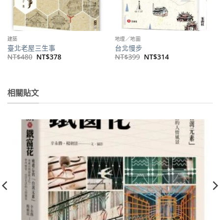
建築
地理／地圖
臺北老屋三生事
台北慢步
原
目
原
目
NT$
480
NT$
378
NT$
399
NT$
314
始
前
始
前
價
價
價
價
格：
格：
格：
格：
NT$480。
NT$378。
NT$399。
NT$314。
相關貼文