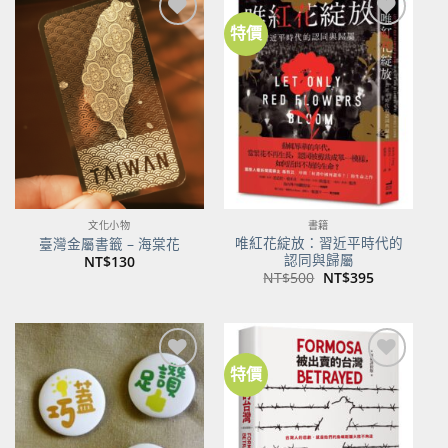
特價
加到
加到
關注
關注
商品
商品
文化小物
書籍
唯紅花綻放：習近平時代的
臺灣金屬書籤 – 海棠花
認同與歸屬
NT$
130
原
目
NT$
500
NT$
395
始
前
價
價
格：
格：
NT$500。
NT$395。
特價
加到
加到
關注
關注
商品
商品