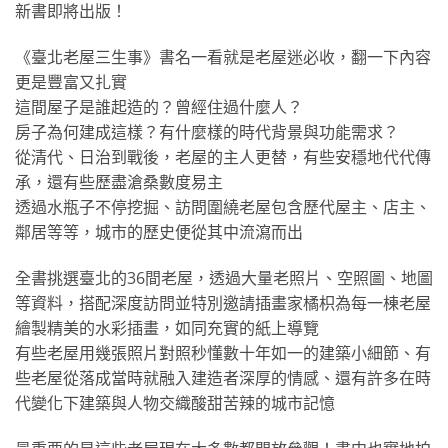
新書即將出版！
《臺北老屋三生事》書名一看就是老屋迷必收，翻一下內容
更是豐富又扎實
這間屋子是誰起造的？曾經住過什麼人？
房子為何建成這樣？有什麼樣的時代背景與功能需求？
從清代、日治到戰後，老屋的主人更替，有些安穩地代代傳
承，還有些歷盡滄桑數度易主
透過水瓶子不停挖掘、訪問圍繞老屋包含歷代屋主、店主、
鄰居等等，城市的歷史便從其中流瀉而出
全書挑選臺北的36間老屋，透過大量老照片、空照圖、地圖
等資料，搭配深度訪問並特別邀請插畫家橘枳為每一棟老屋
繪製精美的水彩插畫，如同充實的紙上導覽
有些老屋用幾張照片對照秒懂數十年如一的建築小細節、有
些老屋從落成當時就融入建造者深厚的情感、還有許多在時
代變化下建築與人物交織酸甜苦辣的城市記憶