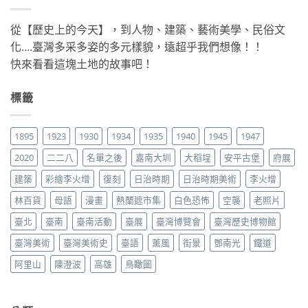
從【歷史上的今天】，到人物、建築、藝術美學、民俗文
化….臺灣多采多姿的多元樣貌，遠超乎我們想像！！
快來看看這塊土地的故事吧！
標籤
1895
1923
1930
1934
1935
1940
1945
1947
2020
二二八
名單之後
嘉南大圳
大稻埕
安平古堡
府展
建築
彩繪李火增
復刻
日治時期
日治時期美術
李火增
林百貨
母語
漫畫
熱蘭遮市集
白色恐怖
空襲
老照片
臺北
臺南
臺南活動
臺展
臺灣博覽會
臺灣歷史博物館
臺灣美術
臺灣美術史
臺語
薰風
街景
鄧南光
鐵道
阿里山
陳澄波
高雄
鳥瞰圖