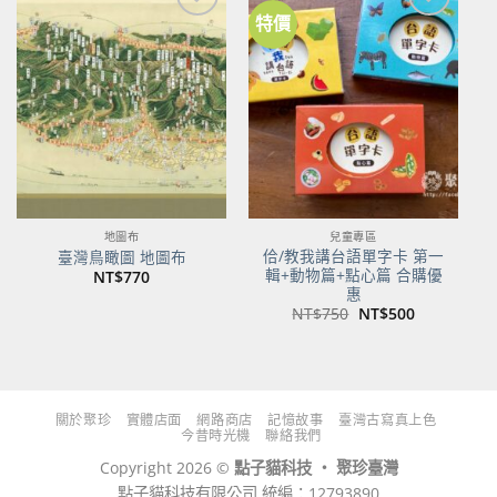
特價
加到
加到
關注
關注
商品
商品
地圖布
兒童專區
佮/教我講台語單字卡 第一
臺灣鳥瞰圖 地圖布
輯+動物篇+點心篇 合購優
NT$
770
惠
原
目
NT$
750
NT$
500
始
前
價
價
格：
格：
NT$750。
NT$500。
關於聚珍
實體店面
網路商店
記憶故事
臺灣古寫真上色
今昔時光機
聯絡我們
Copyright 2026 ©
點子貓科技 ‧ 聚珍臺灣
點子貓科技有限公司 統編：12793890