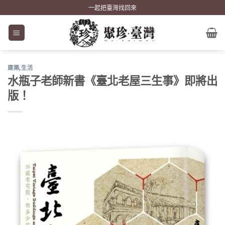
Skip
一起把臺灣找回來
to
content
建築
,
生活
水瓶子老師新書《臺北老屋三生事》即將出
版！