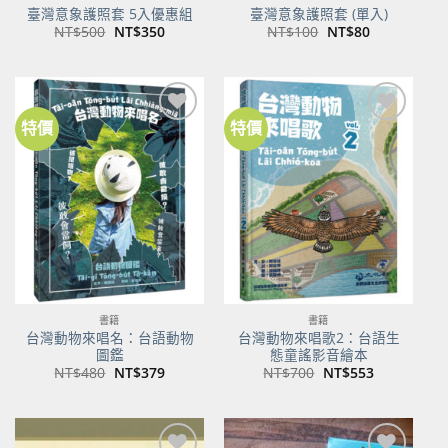
臺灣意象護照套 5入優惠組
臺灣意象護照套 (單入)
原
目
原
目
NT$
500
NT$
350
NT$
100
NT$
80
始
前
始
前
價
價
價
價
格：
格：
格：
格：
NT$500。
NT$350。
NT$100。
NT$80。
特價
特價
加到
加到
關注
關注
商品
商品
書籍
書籍
台灣動物來唱名：台語動物
台灣動物來唱歌2：台語生
圖鑑
態童謠影音繪本
原
目
原
目
NT$
480
NT$
379
NT$
700
NT$
553
始
前
始
前
價
價
價
價
格：
格：
格：
格：
NT$480。
NT$379。
NT$700。
NT$553。