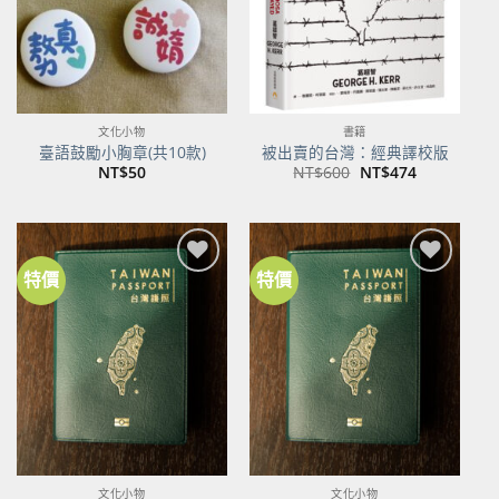
文化小物
書籍
臺語鼓勵小胸章(共10款)
被出賣的台灣：經典譯校版
原
目
NT$
50
NT$
600
NT$
474
始
前
價
價
格：
格：
NT$600。
NT$474。
特價
特價
加到
加到
關注
關注
商品
商品
文化小物
文化小物