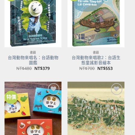
關注
關注
商品
商品
書籍
書籍
台灣動物來唱名：台語動物
台灣動物來唱歌2：台語生
圖鑑
態童謠影音繪本
原
目
原
目
NT$
480
NT$
379
NT$
700
NT$
553
始
前
始
前
價
價
價
價
格：
格：
格：
格：
NT$480。
NT$379。
NT$700。
NT$553。
特價
加到
加到
關注
關注
商品
商品