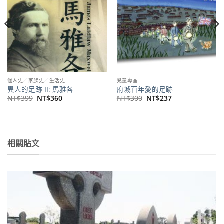
個人史／家族史／生活史
兒童專區
異人的足跡 II: 馬雅各
府城百年愛的足跡
原
目
原
目
NT$
399
NT$
360
NT$
300
NT$
237
始
前
始
前
價
價
價
價
格：
格：
格：
格：
NT$399。
NT$360。
NT$300。
NT$237。
相關貼文