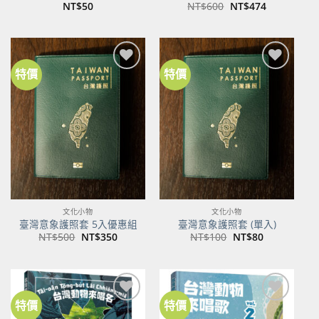
原
目
NT$
50
NT$
600
NT$
474
始
前
價
價
格：
格：
NT$600。
NT$474。
特價
特價
加到
加到
關注
關注
商品
商品
文化小物
文化小物
臺灣意象護照套 5入優惠組
臺灣意象護照套 (單入)
原
目
原
目
NT$
500
NT$
350
NT$
100
NT$
80
始
前
始
前
價
價
價
價
格：
格：
格：
格：
NT$500。
NT$350。
NT$100。
NT$80。
特價
特價
加到
加到