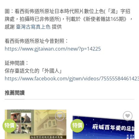
圖：看西街佈道所原址日本時代照片數位上色(「湯」字招
牌處，拍攝時已非佈道所)，刊載於《新使者雜誌165期》，
感謝
臺灣古寫真上色
提供
看西街佈道所原址今昔對照：
https://www.gjtaiwan.com/new/?p=14225
延伸閱讀：
保存臺語文化的「外國人」
https://www.facebook.com/gjtwn/videos/7555558446142
推薦閱讀
特價
特價
加到
加到
關注
關注
商品
商品