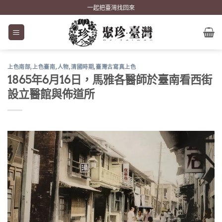
Skip
一起把臺灣找回來
to
content
上色南部
,
上色臺南
,
人物
,
清國時期
,
臺灣古寫真上色
1865年6月16日，馬雅各醫師於臺南看西街
設立醫館與佈道所