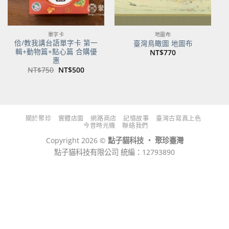
單字卡
地圖布
佮/教我講台語單字卡 第一
臺灣鳥瞰圖 地圖布
輯+動物篇+點心篇 合購優
NT$
770
惠
原
目
NT$
750
NT$
500
始
前
價
價
格：
格：
NT$750。
NT$500。
關於聚珍
實體店面
網路商店
記憶故事
臺灣古寫真上色
今昔時光機
聯絡我們
Copyright 2026 ©
點子貓科技 ‧ 聚珍臺灣
點子貓科技有限公司 統編：12793890