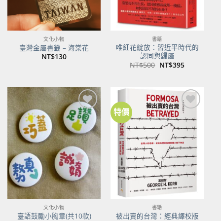
文化小物
書籍
唯紅花綻放：習近平時代的
臺灣金屬書籤 – 海棠花
認同與歸屬
NT$
130
原
目
NT$
500
NT$
395
始
前
價
價
格：
格：
NT$500。
NT$395。
特價
加到
加到
關注
關注
商品
商品
文化小物
書籍
臺語鼓勵小胸章(共10款)
被出賣的台灣：經典譯校版