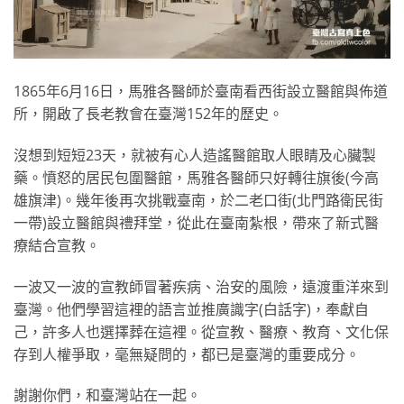
1865年6月16日，馬雅各醫師於臺南看西街設立醫館與佈道
所，開啟了長老教會在臺灣152年的歷史。
沒想到短短23天，就被有心人造謠醫館取人眼睛及心臟製
藥。憤怒的居民包圍醫館，馬雅各醫師只好轉往旗後(今高
雄旗津)。幾年後再次挑戰臺南，於二老口街(北門路衛民街
一帶)設立醫館與禮拜堂，從此在臺南紮根，帶來了新式醫
療結合宣教。
一波又一波的宣教師冒著疾病、治安的風險，遠渡重洋來到
臺灣。他們學習這裡的語言並推廣識字(白話字)，奉獻自
己，許多人也選擇葬在這裡。從宣教、醫療、教育、文化保
存到人權爭取，毫無疑問的，都已是臺灣的重要成分。
謝謝你們，和臺灣站在一起。