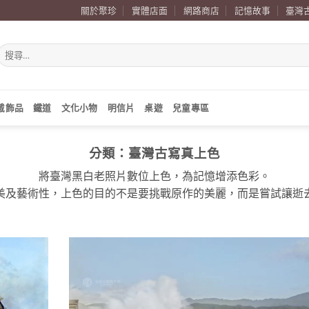
關於聚珍
實體店面
網路商店
記憶故事
臺灣
搜
尋
關
鍵
字:
戴飾品
鐵道
文化小物
明信片
桌遊
兒童專區
分類：
臺灣古寫真上色
將臺灣黑白老照片數位上色，為記憶增添色彩。
美及藝術性，上色的目的不是要挑戰原作的美麗，而是嘗試讓逝