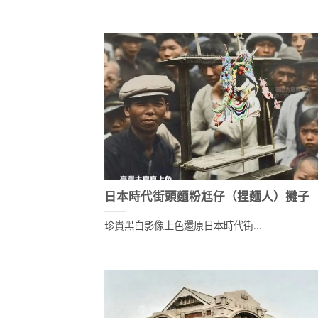
日本時代街頭麵粉尪仔（捏麵人）攤子
珍貴黑白影像上色還原日本時代街...