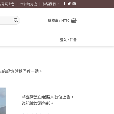
古寫真上色
今昔時光機
聯絡我們
購物車 /
NT$
0
登入 / 註冊
去的記憶與我們近一點。
將臺灣黑白老照片數位上色，
為記憶增添色彩。