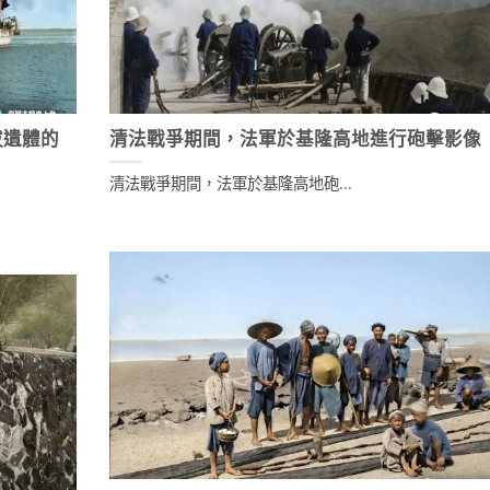
拔遺體的
清法戰爭期間，法軍於基隆高地進行砲擊影像
清法戰爭期間，法軍於基隆高地砲...