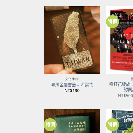
特價
加到
關注
商品
文化小物
唯紅花綻放
臺灣金屬書籤 – 海棠花
認同
NT$
130
NT$
500
特價
特價
加到