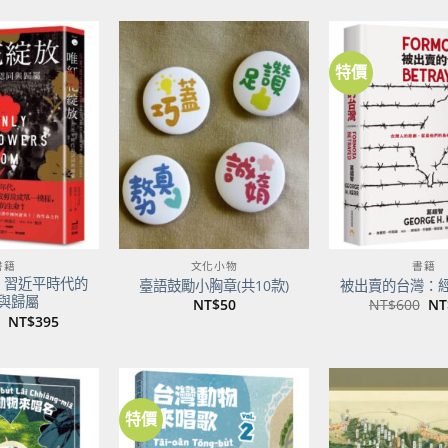
特價
加到
加到
關注
關注
商品
商品
書籍
文化小物
書籍
：習近平時代的
臺語鼓勵小胸章(共10款)
被出賣的台灣：
與歸屬
原
NT$
50
NT$
600
NT
始
原
目
NT$
395
價
始
前
格
價
價
NT
格：
格：
NT$500。
NT$395。
特價
加到
加到