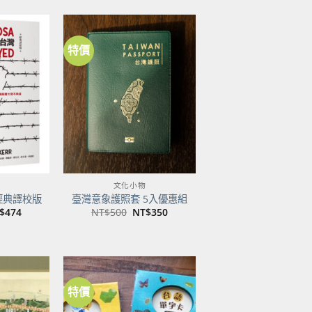
特價
加到
加到
關注
關注
商品
商品
文化小物
經典譯校版
臺灣意象護照套 5入優惠組
目
原
目
$
474
NT$
500
NT$
350
前
始
前
價
價
價
：
格：
格：
格：
$600。
NT$474。
NT$500。
NT$350。
特價
加到
加到