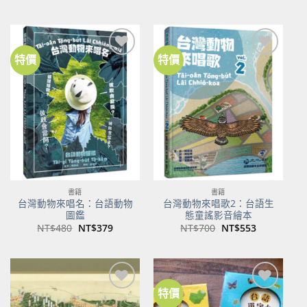
始
前
始
前
價
價
價
價
格：
格：
格：
格：
NT$500。
NT$350。
NT$100。
NT$80。
特價
特價
書籍
書籍
台灣動物來唱名：台語動物
台灣動物來唱歌2：台語生
圖鑑
態童謠影音繪本
原
目
原
目
NT$
480
NT$
379
NT$
700
NT$
553
始
前
始
前
價
價
價
價
格：
格：
格：
格：
NT$480。
NT$379。
NT$700。
NT$553。
特價