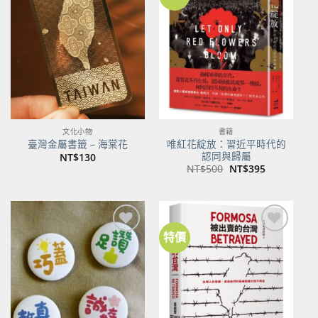
文化小物
書籍
唯紅花綻放：習近平時代的
臺灣金屬書籤 – 海棠花
認同與歸屬
NT$
130
原
目
NT$
500
NT$
395
始
前
價
價
格：
格：
NT$500。
NT$395。
特價