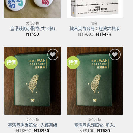
文化小物
書籍
臺語鼓勵小胸章(共10款)
被出賣的台灣：經典譯校版
原
目
NT$
50
NT$
600
NT$
474
始
前
價
價
格：
格：
NT$600。
NT$474。
特價
特價
文化小物
文化小物
臺灣意象護照套 5入優惠組
臺灣意象護照套 (單入)
原
目
原
目
NT$
500
NT$
350
NT$
100
NT$
80