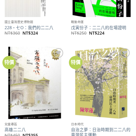
國立臺灣歷史博物館
戰後命運
228‧七O：我們的二二八
戊寅份子：二二八的在場證明
原
目
原
目
NT$
360
NT$
324
NT$
250
NT$
224
始
前
始
前
價
價
價
價
格：
格：
格：
格：
NT$360。
NT$324。
NT$250。
NT$224。
特價
特價
加到
加到
關注
關注
商品
商品
兒童專區
日本時代
自治之夢：日治時期到二二八的
高雄二二八
臺灣民主運動
原
目
NT$
450
NT$
355