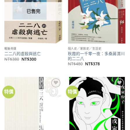
已售完
戰後命運
個人史／家族史／生活史
秋霞的一千零一夜：多桑蔣渭川
二二八的虐殺與逃亡
的二二八
原
目
NT$
380
NT$
300
始
前
原
目
NT$
480
NT$
378
價
價
始
前
格：
格：
價
價
NT$380。
NT$300。
格：
格：
NT$480。
NT$378。
特價
特價
加到
加到
關注
關注
商品
商品