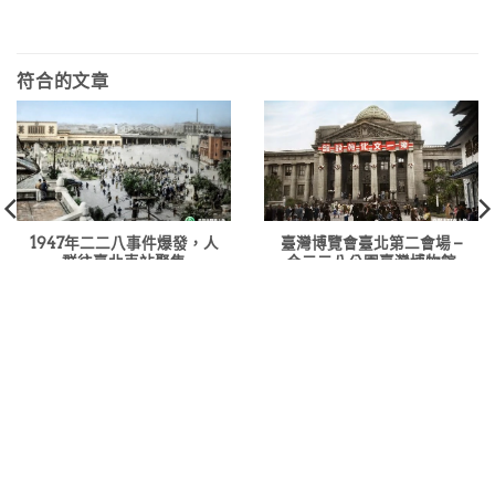
價
價
價
價
格：
格：
格：
格：
NT$500。
NT$394。
NT$250。
NT$197。
符合的文章
1947年二二八事件爆發，人
臺灣博覽會臺北第二會場 –
群往臺北車站聚集
今二二八公園臺灣博物館
1945年二戰結束，中華民國
圖：1935年 臺灣博覽會臺
政...
北...
熱賣商品