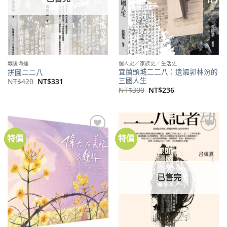
戰後命運
個人史／家族史／生活史
宜蘭頭城二二八：遺孀郭林汾的
拼圖二二八
三國人生
原
目
NT$
420
NT$
331
始
前
原
目
NT$
300
NT$
236
價
價
始
前
格：
格：
價
價
NT$420。
NT$331。
格：
格：
NT$300。
NT$236。
特價
特價
加到
加到
關注
關注
商品
商品
已售完