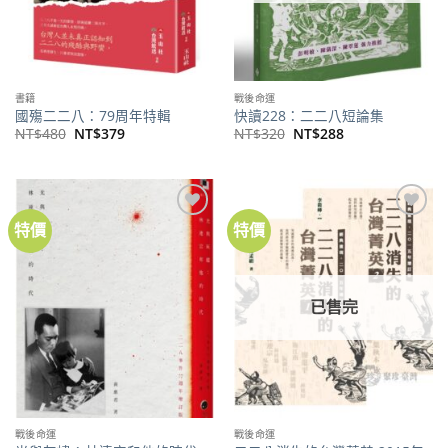
書籍
戰後命運
國殤二二八：79周年特輯
快讀228：二二八短論集
原
目
原
目
NT$
480
NT$
379
NT$
320
NT$
288
始
前
始
前
價
價
價
價
格：
格：
格：
格：
NT$480。
NT$379。
NT$320。
NT$288。
特價
特價
加到
加到
關注
關注
商品
商品
已售完
戰後命運
戰後命運