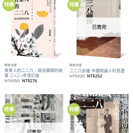
特價
特價
加到
加到
關注
關注
商品
商品
已售完
戰後命運
戰後命運
查某人的二二八：政治寡婦的故
二二八前後 中國知識人的見證
事 二○二○年增訂版
原
目
NT$
320
NT$
252
始
前
原
目
NT$
350
NT$
276
價
價
始
前
格：
格：
價
價
NT$320。
NT$252。
格：
格：
NT$350。
NT$276。
特價
特價
加到
加到
關注
關注
商品
商品
已售完