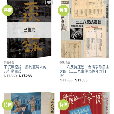
特價
特價
加到
加到
關注
關注
商品
商品
已售完
戰後命運
戰後命運
不沉默紀錄：屬於臺灣人的二二
二二八反抗運動：台灣爭取民主
八行動主義
之路（二二八事件75週年增訂
版）
原
目
NT$
360
NT$
283
始
前
原
目
NT$
500
NT$
395
價
價
始
前
格：
格：
價
價
NT$360。
NT$283。
格：
格：
NT$500。
NT$395。
特價
特價
加到
加到
關注
關注
商品
商品