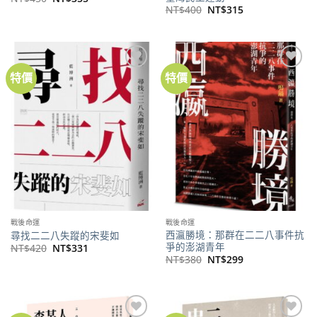
始
前
原
目
NT$
400
NT$
315
價
價
始
前
格：
格：
價
價
NT$450。
NT$355。
格：
格：
NT$400。
NT$315。
特價
特價
加到
加到
關注
關注
商品
商品
戰後命運
戰後命運
西瀛勝境：那群在二二八事件抗
尋找二二八失蹤的宋斐如
爭的澎湖青年
原
目
NT$
420
NT$
331
始
前
原
目
NT$
380
NT$
299
價
價
始
前
格：
格：
價
價
NT$420。
NT$331。
格：
格：
NT$380。
NT$299。