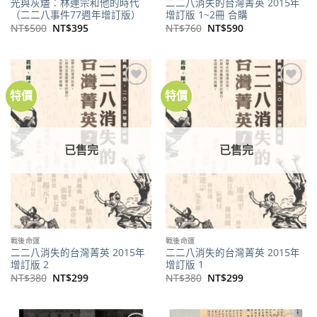
光與灰燼：林連宗和他的時代
二二八消失的台灣菁英 2015年
（二二八事件77週年增訂版）
增訂版 1~2冊 合購
原
目
原
目
NT$
500
NT$
395
NT$
760
NT$
590
始
前
始
前
價
價
價
價
格：
格：
格：
格：
NT$500。
NT$395。
NT$760。
NT$590。
特價
特價
加到
加到
關注
關注
商品
商品
已售完
已售完
戰後命運
戰後命運
二二八消失的台灣菁英 2015年
二二八消失的台灣菁英 2015年
增訂版 2
增訂版 1
原
目
原
目
NT$
380
NT$
299
NT$
380
NT$
299
始
前
始
前
價
價
價
價
格：
格：
格：
格：
NT$380。
NT$299。
NT$380。
NT$299。