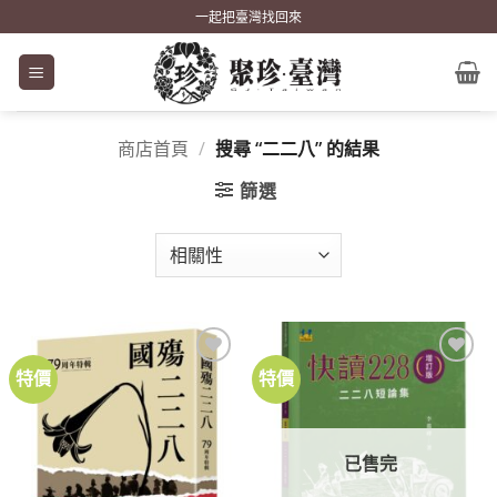
Skip
一起把臺灣找回來
to
content
商店首頁
/
搜尋 “二二八” 的結果
篩選
特價
特價
加到
加到
關注
關注
商品
商品
已售完