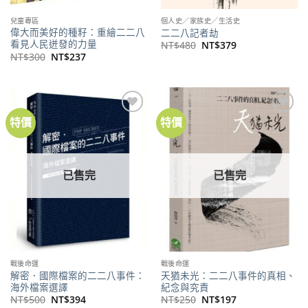
兒童專區
個人史／家族史／生活史
偉大而美好的種籽：重繪二二八
二二八記者劫
看見人民迸發的力量
原
目
NT$
480
NT$
379
始
前
原
目
NT$
300
NT$
237
價
價
始
前
格：
格：
價
價
NT$480。
NT$379。
格：
格：
NT$300。
NT$237。
特價
特價
加到
加到
關注
關注
商品
商品
已售完
已售完
戰後命運
戰後命運
解密．國際檔案的二二八事件：
天猶未光：二二八事件的真相、
海外檔案選譯
紀念與究責
原
目
原
目
NT$
500
NT$
394
NT$
250
NT$
197
始
前
始
前