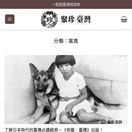
Skip
一起把臺灣找回來
to
content
分類：
寫真
了解日本時代的臺灣必讀經典－《帝國．臺灣》出版！