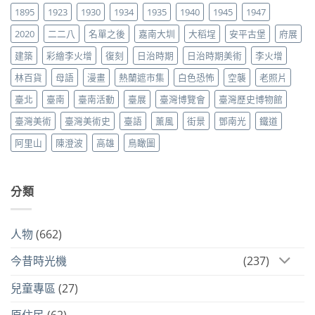
1895
1923
1930
1934
1935
1940
1945
1947
2020
二二八
名單之後
嘉南大圳
大稻埕
安平古堡
府展
建築
彩繪李火增
復刻
日治時期
日治時期美術
李火增
林百貨
母語
漫畫
熱蘭遮市集
白色恐怖
空襲
老照片
臺北
臺南
臺南活動
臺展
臺灣博覽會
臺灣歷史博物館
臺灣美術
臺灣美術史
臺語
薰風
街景
鄧南光
鐵道
阿里山
陳澄波
高雄
鳥瞰圖
分類
人物
(662)
今昔時光機
(237)
兒童專區
(27)