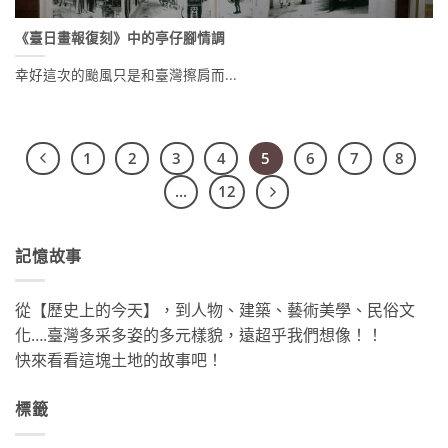
《臺日畫報復刻》中的亭仔腳情調
幸好這次的颱風只是和臺灣擦肩而...
1
2
3
4
5
6
7
8
...
12
記憶故事
從【歷史上的今天】，到人物、建築、藝術美學、民俗文
化….臺灣多采多姿的多元樣貌，遠超乎我們想像！！
快來看看這塊土地的故事吧！
標籤