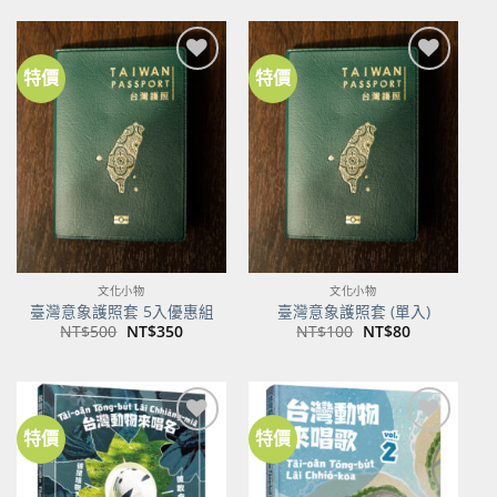
格：
格：
NT$600。
NT$474。
特價
特價
加到
加到
關注
關注
商品
商品
文化小物
文化小物
臺灣意象護照套 5入優惠組
臺灣意象護照套 (單入)
原
目
原
目
NT$
500
NT$
350
NT$
100
NT$
80
始
前
始
前
價
價
價
價
格：
格：
格：
格：
NT$500。
NT$350。
NT$100。
NT$80。
特價
特價
加到
加到
關注
關注
商品
商品