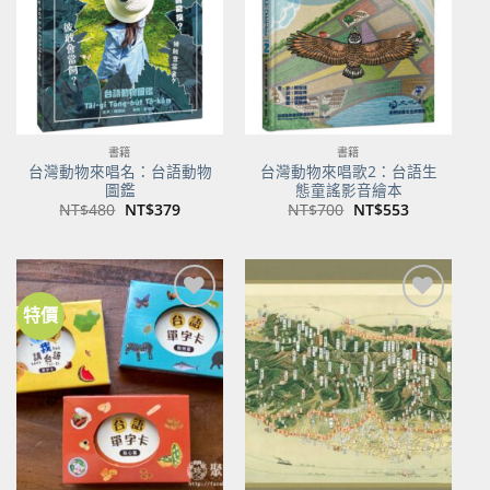
書籍
書籍
台灣動物來唱名：台語動物
台灣動物來唱歌2：台語生
圖鑑
態童謠影音繪本
原
目
原
目
NT$
480
NT$
379
NT$
700
NT$
553
始
前
始
前
價
價
價
價
格：
格：
格：
格：
NT$480。
NT$379。
NT$700。
NT$553。
特價
加到
加到
關注
關注
商品
商品