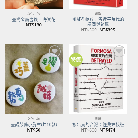
文化小物
書籍
唯紅花綻放：習近平時代的
臺灣金屬書籤 – 海棠花
認同與歸屬
NT$
130
原
目
NT$
500
NT$
395
始
前
價
價
格：
格：
NT$500。
NT$395。
特價
加到
加到
關注
關注
商品
商品
文化小物
書籍
臺語鼓勵小胸章(共10款)
被出賣的台灣：經典譯校版
原
目
NT$
50
NT$
600
NT$
474
始
前
價
價