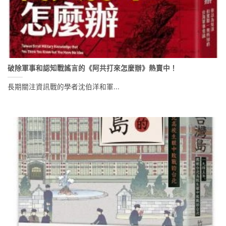
破除軍事和認知戰謠言的《阿共打來怎麼辦》熱賣中！
長期關注資訊戰的學者沈伯洋和軍...