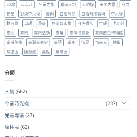
2020
二二八
名單之後
嘉南大圳
大稻埕
安平古堡
府展
建築
彩繪李火增
復刻
日治時期
日治時期美術
李火增
林百貨
母語
漫畫
熱蘭遮市集
白色恐怖
空襲
老照片
臺北
臺南
臺南活動
臺展
臺灣博覽會
臺灣歷史博物館
臺灣美術
臺灣美術史
臺語
薰風
街景
鄧南光
鐵道
阿里山
陳澄波
高雄
鳥瞰圖
分類
人物
(662)
今昔時光機
(237)
兒童專區
(27)
原住民
(62)