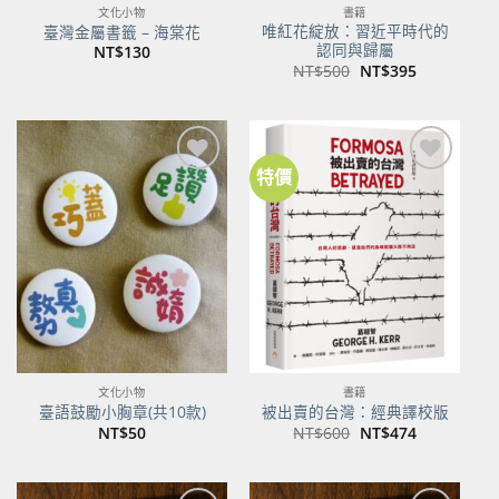
文化小物
書籍
唯紅花綻放：習近平時代的
臺灣金屬書籤 – 海棠花
認同與歸屬
NT$
130
原
目
NT$
500
NT$
395
始
前
價
價
格：
格：
NT$500。
NT$395。
特價
加到
加到
關注
關注
商品
商品
文化小物
書籍
臺語鼓勵小胸章(共10款)
被出賣的台灣：經典譯校版
原
目
NT$
50
NT$
600
NT$
474
始
前
價
價
格：
格：
NT$600。
NT$474。