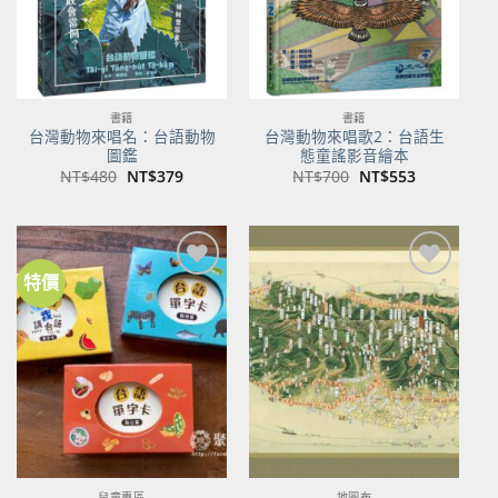
書籍
書籍
台灣動物來唱名：台語動物
台灣動物來唱歌2：台語生
圖鑑
態童謠影音繪本
原
目
原
目
NT$
480
NT$
379
NT$
700
NT$
553
始
前
始
前
價
價
價
價
格：
格：
格：
格：
NT$480。
NT$379。
NT$700。
NT$553。
特價
加到
加到
關注
關注
商品
商品
兒童專區
地圖布