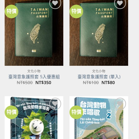
特價
特價
加到
加到
關注
關注
商品
商品
文化小物
文化小物
臺灣意象護照套 5入優惠組
臺灣意象護照套 (單入)
原
目
原
目
NT$
500
NT$
350
NT$
100
NT$
80
始
前
始
前
價
價
價
價
格：
格：
格：
格：
NT$500。
NT$350。
NT$100。
NT$80。
特價
特價
加到
加到
關注
關注
商品
商品