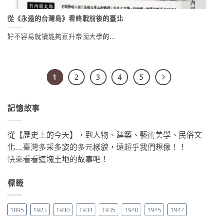
從《永遠的台灣島》看終戰前後的臺北
好不容易就讀能夠直升帝國大學的...
1
2
3
4
5
記憶故事
從【歷史上的今天】，到人物、建築、藝術美學、民俗文
化….臺灣多采多姿的多元樣貌，遠超乎我們想像！！
快來看看這塊土地的故事吧！
標籤
1895
1923
1930
1934
1935
1940
1945
1947