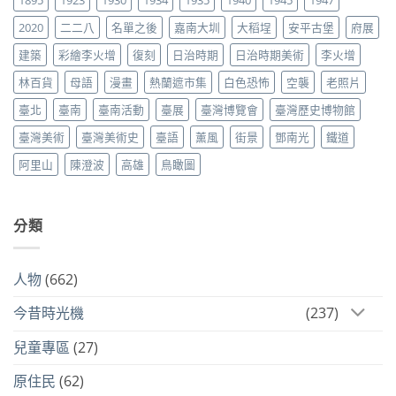
2020
二二八
名單之後
嘉南大圳
大稻埕
安平古堡
府展
建築
彩繪李火增
復刻
日治時期
日治時期美術
李火增
林百貨
母語
漫畫
熱蘭遮市集
白色恐怖
空襲
老照片
臺北
臺南
臺南活動
臺展
臺灣博覽會
臺灣歷史博物館
臺灣美術
臺灣美術史
臺語
薰風
街景
鄧南光
鐵道
阿里山
陳澄波
高雄
鳥瞰圖
分類
人物
(662)
今昔時光機
(237)
兒童專區
(27)
原住民
(62)