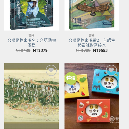
書籍
書籍
台灣動物來唱名：台語動物
台灣動物來唱歌2：台語生
圖鑑
態童謠影音繪本
原
目
原
目
NT$
480
NT$
379
NT$
700
NT$
553
始
前
始
前
價
價
價
價
格：
格：
格：
格：
NT$480。
NT$379。
NT$700。
NT$553。
特價
加到
加到
關注
關注
商品
商品