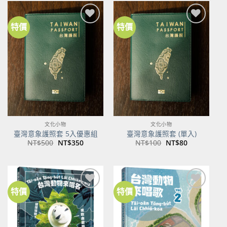
NT$600。
NT$474。
特價
特價
加到
加到
關注
關注
商品
商品
文化小物
文化小物
臺灣意象護照套 5入優惠組
臺灣意象護照套 (單入)
原
目
原
目
NT$
500
NT$
350
NT$
100
NT$
80
始
前
始
前
價
價
價
價
格：
格：
格：
格：
NT$500。
NT$350。
NT$100。
NT$80。
特價
特價
加到
加到
關注
關注
商品
商品