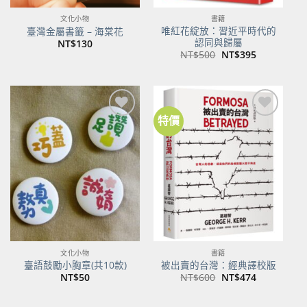
文化小物
書籍
唯紅花綻放：習近平時代的
臺灣金屬書籤 – 海棠花
認同與歸屬
NT$
130
原
目
NT$
500
NT$
395
始
前
價
價
格：
格：
NT$500。
NT$395。
特價
加到
加到
關注
關注
商品
商品
文化小物
書籍
臺語鼓勵小胸章(共10款)
被出賣的台灣：經典譯校版
原
目
NT$
50
NT$
600
NT$
474
始
前
價
價
格：
格：