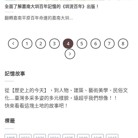
全面了解嘉南大圳百年記憶的《圳流百年》出版！
翻轉嘉南平原百年命運的嘉南大圳...
1
2
3
4
5
6
7
8
記憶故事
從【歷史上的今天】，到人物、建築、藝術美學、民俗文
化….臺灣多采多姿的多元樣貌，遠超乎我們想像！！
快來看看這塊土地的故事吧！
標籤
1895
1923
1930
1934
1935
1940
1945
1947