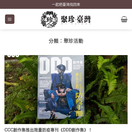
Skip
一起把臺灣找回來
to
content
分類：
聚珍活動
CCC創作集推出限量防疫專刊《DDD創作集》！