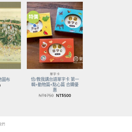
特價
加到
加到
關注
關注
商品
商品
單字卡
佮/教我講台語單字卡 第一
地圖布
輯+動物篇+點心篇 合購優
0
惠
原
目
NT$
750
NT$
500
始
前
價
價
格：
格：
NT$750。
NT$500。
我們