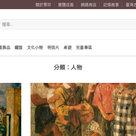
關於聚珍
實體店面
網路商店
記憶故事
臺灣
搜
尋
關
鍵
字:
戴飾品
鐵道
文化小物
明信片
桌遊
兒童專區
分類：
人物