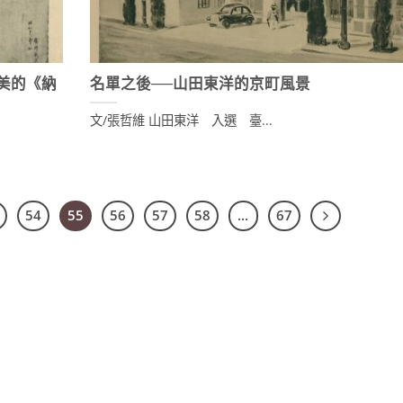
美的《納
名單之後──山田東洋的京町風景
文/張哲維 山田東洋 入選 臺...
54
55
56
57
58
...
67