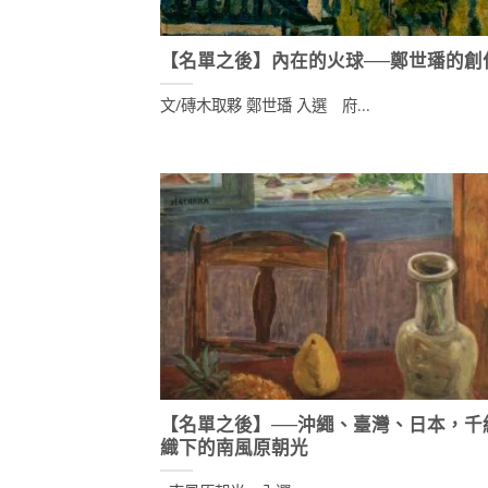
【名單之後】內在的火球──鄭世璠的創
文/磚木取夥 鄭世璠 入選 府...
【名單之後】──沖繩、臺灣、日本，千
織下的南風原朝光