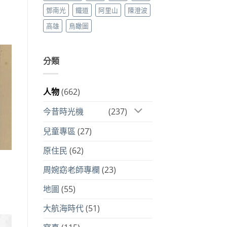
鄧南光
鐵道
阿里山
陳澄波
高雄
鳥瞰圖
分類
人物
(662)
今昔時光機
(237)
兒童專區
(27)
原住民
(62)
周婉窈老師專欄
(23)
地圖
(55)
大航海時代
(51)