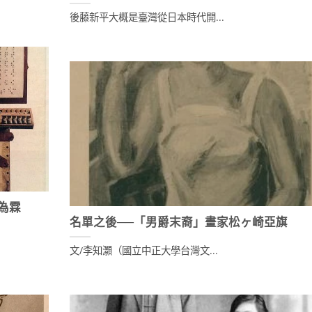
後藤新平大概是臺灣從日本時代開...
甘為霖
名單之後──「男爵末裔」畫家松ヶ崎亞旗
文/李知灝（國立中正大學台灣文...