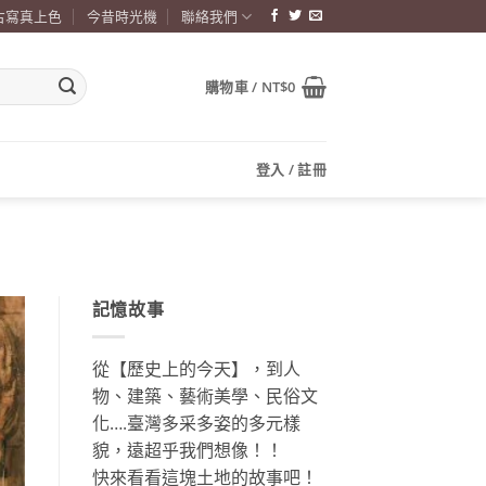
古寫真上色
今昔時光機
聯絡我們
購物車 /
NT$
0
登入 / 註冊
記憶故事
從【歷史上的今天】，到人
物、建築、藝術美學、民俗文
化….臺灣多采多姿的多元樣
貌，遠超乎我們想像！！
快來看看這塊土地的故事吧！