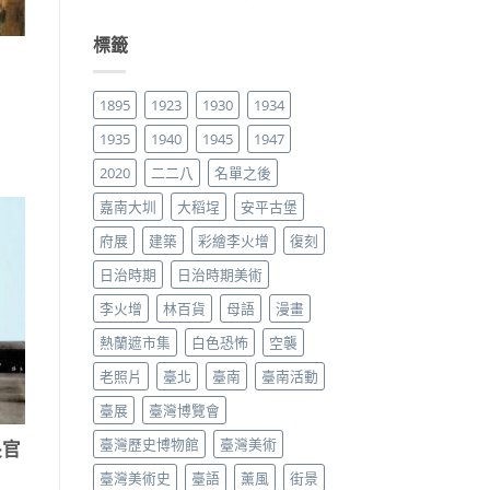
標籤
1895
1923
1930
1934
1935
1940
1945
1947
2020
二二八
名單之後
嘉南大圳
大稻埕
安平古堡
府展
建築
彩繪李火增
復刻
日治時期
日治時期美術
李火增
林百貨
母語
漫畫
熱蘭遮市集
白色恐怖
空襲
老照片
臺北
臺南
臺南活動
臺展
臺灣博覽會
臺灣歷史博物館
臺灣美術
長官
臺灣美術史
臺語
薰風
街景