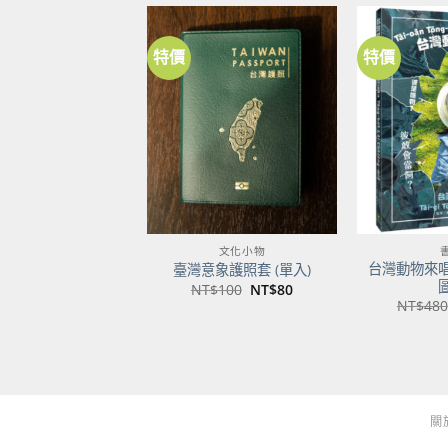
特價
特價
加到
關注
商品
文化小物
台灣動物來
臺灣意象護照套 (單入)
原
目
NT$
100
NT$
80
始
前
NT$
480
價
價
格：
格：
NT$100。
NT$80。
關