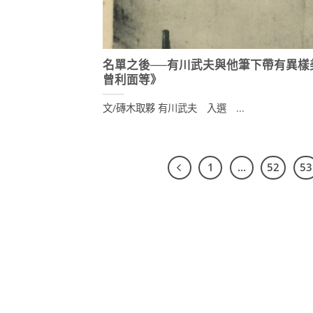
名單之後──有川武夫與他筆下帶有異樣
曾利面等》
文/磚木取夥 有川武夫 入選 ...
1
...
52
53