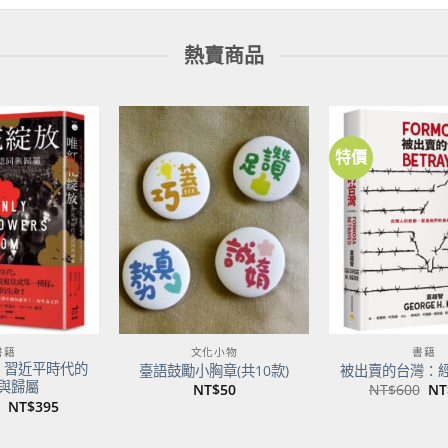
熱賣商品
特價
加到
加到
關注
關注
商品
商品
書籍
文化小物
書籍
：習近平時代的
臺語鼓勵小胸章(共10款)
被出賣的台灣：
與歸屬
原
NT$
50
NT$
600
NT
始
原
目
NT$
395
價
始
前
格
價
價
NT
格：
格：