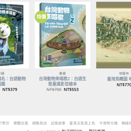
NT$500。
NT$395。
特價
加到
加到
關注
關注
商品
商品
書籍
書籍
地圖布
唱名：台語動物
台灣動物來唱歌2：台語生
臺灣鳥瞰圖 
圖鑑
態童謠影音繪本
NT$
77
原
目
原
目
NT$
379
NT$
700
NT$
553
始
前
始
前
價
價
價
價
格：
格：
格：
格：
NT$480。
NT$379。
NT$700。
NT$553。
於聚珍
實體店面
網路商店
記憶故事
臺灣古寫真上色
今昔時光機
聯絡