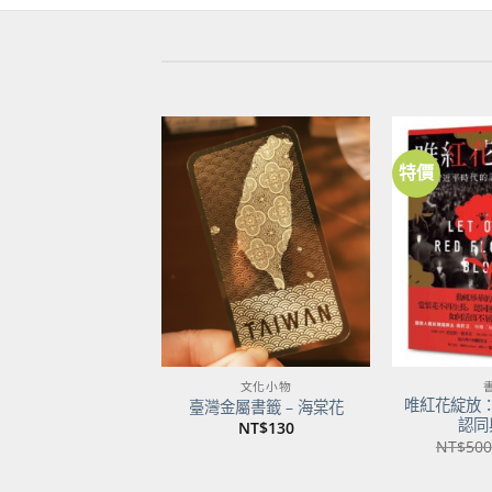
特價
加到
關注
商品
文化小物
唯紅花綻放
臺灣金屬書籤 – 海棠花
認同
NT$
130
NT$
500