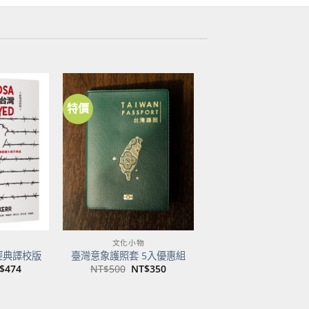
特價
加到
加到
關注
關注
商品
商品
文化小物
經典譯校版
臺灣意象護照套 5入優惠組
目
原
目
$
474
NT$
500
NT$
350
前
始
前
價
價
價
：
格：
格：
格：
$600。
NT$474。
NT$500。
NT$350。