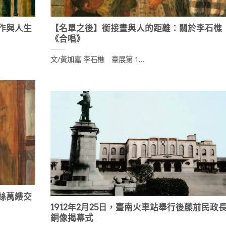
作與人生
【名單之後】銜接畫與人的距離：關於李石樵
《合唱》
文/黃加嘉 李石樵 臺展第 1...
絲萬縷交
1912年2月25日，臺南火車站舉行後藤前民政
銅像揭幕式