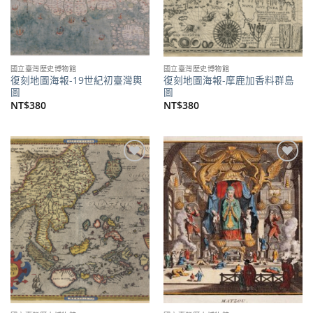
國立臺灣歷史博物館
國立臺灣歷史博物館
復刻地圖海報-19世紀初臺灣輿
復刻地圖海報-摩鹿加香料群島
圖
圖
NT$
380
NT$
380
加到
加到
關注
關注
商品
商品