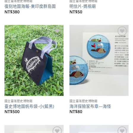
國立臺灣歷史博物館
國立臺灣歷史博物館
復刻地圖海報-東印度群島圖
明信片-媽祖廟
NT$
380
NT$
50
加到
加到
關注
關注
商品
商品
國立臺灣歷史博物館
國立臺灣歷史博物館
臺史博地圖帆布袋-小(藍黑)
海洋探險家布章—海怪
NT$
500
NT$
80