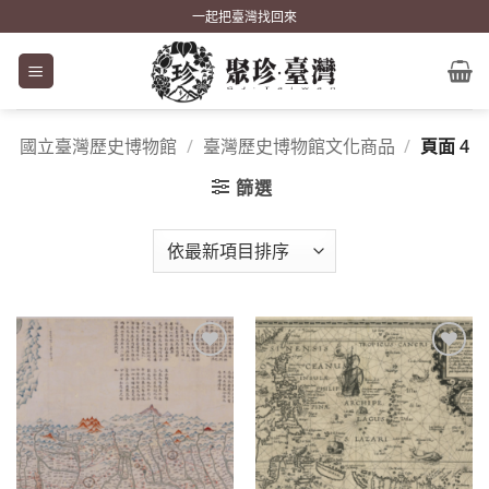
Skip
一起把臺灣找回來
to
content
國立臺灣歷史博物館
/
臺灣歷史博物館文化商品
/
頁面 4
篩選
加到
加到
關注
關注
商品
商品