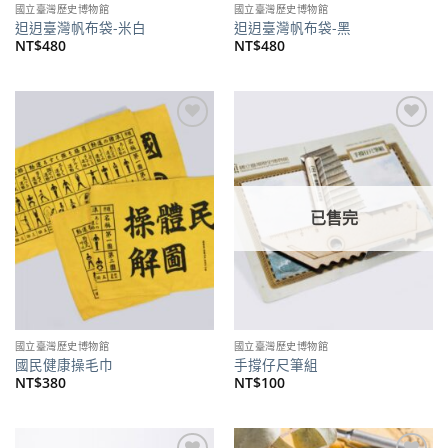
國立臺灣歷史博物館
國立臺灣歷史博物館
𨑨迌臺灣帆布袋-米白
𨑨迌臺灣帆布袋-黑
NT$
480
NT$
480
加到
加到
關注
關注
商品
商品
已售完
國立臺灣歷史博物館
國立臺灣歷史博物館
國民健康操毛巾
手撐仔尺筆組
NT$
380
NT$
100