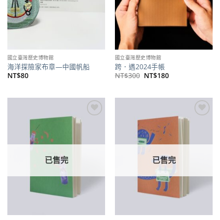
國立臺灣歷史博物館
國立臺灣歷史博物館
海洋探險家布章—中國帆船
跨．遇2024手帳
原
目
NT$
80
NT$
300
NT$
180
始
前
價
價
格：
格：
NT$300。
NT$180。
加到
加到
關注
關注
商品
商品
已售完
已售完