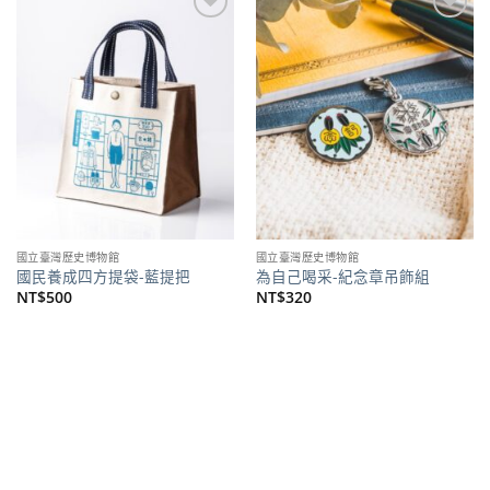
加到
加到
關注
關注
商品
商品
國立臺灣歷史博物館
國立臺灣歷史博物館
國民養成四方提袋-藍提把
為自己喝采-紀念章吊飾組
NT$
500
NT$
320
熱賣商品