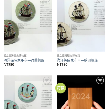
加到
加到
關注
關注
商品
商品
國立臺灣歷史博物館
國立臺灣歷史博物館
海洋探險家布章—荷蘭帆船
海洋探險家布章—歐洲帆船
NT$
80
NT$
80
特價
加到
加到
關注
關注
商品
商品