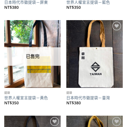
日本時代市徽提袋－屏東
世界人權宣言提袋－藍色
NT$
380
NT$
350
加到
加到
關注
關注
商品
商品
已售完
提袋
提袋
世界人權宣言提袋－黃色
日本時代市徽提袋－臺灣
NT$
350
NT$
380