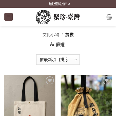
Skip
一起把臺灣找回來
to
content
文化小物
/
提袋
篩選
加到
加到
關注
關注
商品
商品