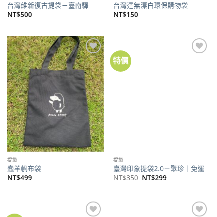
台灣維新復古提袋－臺南驛
台灣達無漂白環保購物袋
NT$
500
NT$
150
特價
加到
加到
關注
關注
商品
商品
提袋
提袋
蠢羊帆布袋
臺灣印象提袋2.0－聚珍｜免運
原
目
NT$
499
NT$
350
NT$
299
始
前
價
價
格：
格：
NT$350。
NT$299。