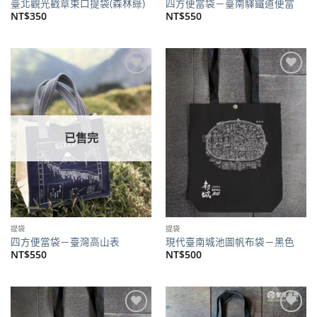
臺北觀光戳章束口提袋(森林綠)
四方便當袋－臺南驛鐵道便當
NT$
350
NT$
550
加到
加到
關注
關注
商品
商品
已售完
提袋
提袋
四方便當袋－臺灣高山表
現代臺南城池圖帆布袋－黑色
NT$
550
NT$
500