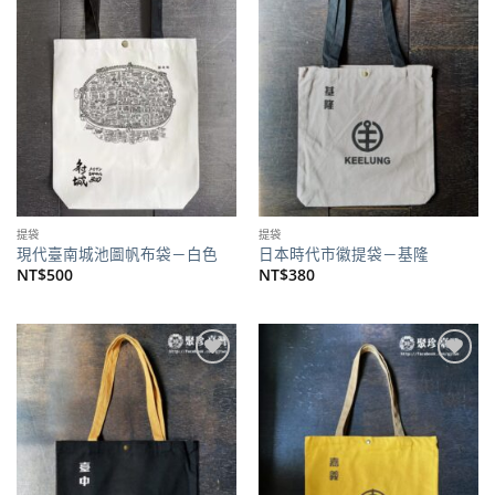
加到
加到
關注
關注
商品
商品
提袋
提袋
現代臺南城池圖帆布袋－白色
日本時代市徽提袋－基隆
NT$
500
NT$
380
加到
加到
關注
關注
商品
商品