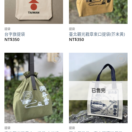
提袋
提袋
台字旗提袋
臺北觀光戳章束口提袋(芥末黃)
NT$
350
NT$
350
加到
加到
關注
關注
商品
商品
已售完
提袋
提袋