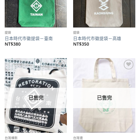
提袋
提袋
日本時代市徽提袋－臺南
日本時代市徽提袋－高雄
NT$
380
NT$
350
加到
加到
關注
關注
商品
商品
已售完
已售完
台灣維新
台灣達