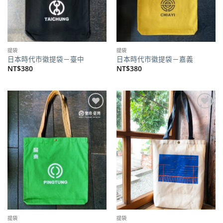
提袋
提袋
日本時代市徽提袋－臺中
日本時代市徽提袋－嘉義
NT$
380
NT$
380
加到
加到
關注
關注
商品
商品
提袋
提袋