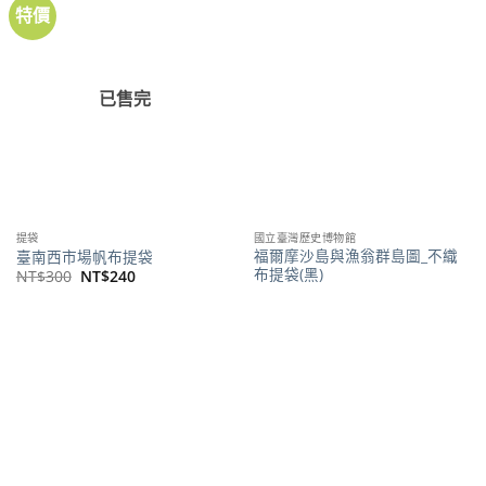
特價
加到
加到
關注
關注
商品
商品
已售完
提袋
國立臺灣歷史博物館
福爾摩沙島與漁翁群島圖_不織
臺南西市場帆布提袋
布提袋(黑)
原
目
NT$
300
NT$
240
始
前
NT$
80
價
價
格：
格：
NT$300。
NT$240。
熱賣商品