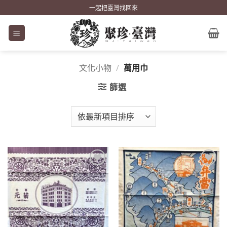
Skip
一起把臺灣找回來
to
content
文化小物
/
萬用巾
篩選
加到
加到
關注
關注
商品
商品