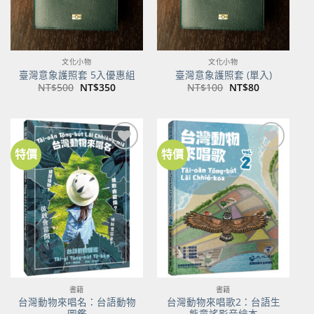
文化小物
文化小物
臺灣意象護照套 5入優惠組
臺灣意象護照套 (單入)
原
目
原
目
NT$
500
NT$
350
NT$
100
NT$
80
始
前
始
前
價
價
價
價
格：
格：
格：
格：
NT$500。
NT$350。
NT$100。
NT$80。
特價
特價
加到
加到
關注
關注
商品
商品
書籍
書籍
台灣動物來唱名：台語動物
台灣動物來唱歌2：台語生
圖鑑
態童謠影音繪本