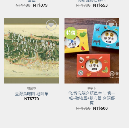
原
目
原
目
NT$
480
NT$
379
NT$
700
NT$
553
始
前
始
前
價
價
價
價
格：
格：
格：
格：
NT$480。
NT$379。
NT$700。
NT$553。
特價
加到
加到
關注
關注
商品
商品
地圖布
單字卡
佮/教我講台語單字卡 第一
臺灣鳥瞰圖 地圖布
輯+動物篇+點心篇 合購優
NT$
770
惠
原
目
NT$
750
NT$
500
始
前
價
價
格：
格：
NT$750。
NT$500。