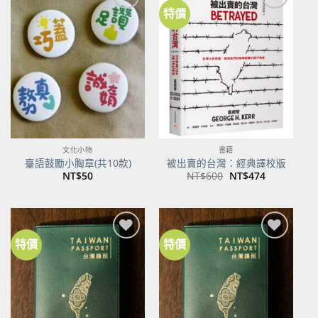
特價
加到
加到
關注
關注
商品
商品
文化小物
書籍
臺語鼓勵小胸章(共10款)
被出賣的台灣：經典譯校版
原
目
NT$
50
NT$
600
NT$
474
始
前
價
價
格：
格：
NT$600。
NT$474。
特價
特價
加到
加到
關注
關注
商品
商品