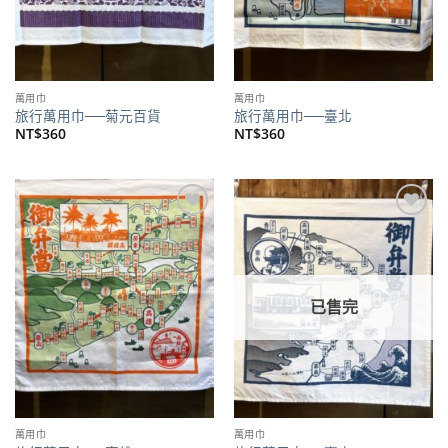
萬用巾
萬用巾
旅行萬用巾──菊元百貨
旅行萬用巾──臺北
NT$
360
NT$
360
加到
加到
關注
關注
商品
商品
已售完
萬用巾
萬用巾