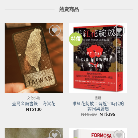
熱賣商品
特價
加到
加到
關注
關注
商品
商品
文化小物
書籍
唯紅花綻放：習近平時代的
臺灣金屬書籤 – 海棠花
認同與歸屬
NT$
130
原
目
NT$
500
NT$
395
始
前
價
價
格：
格：
NT$500。
NT$395。