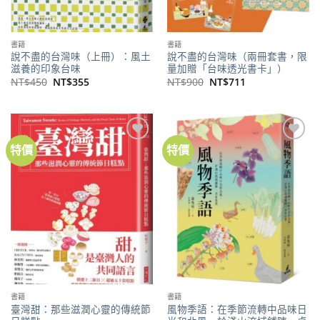
書籍
書籍
說不盡的台灣味（上冊）：風土
說不盡的台灣味（兩冊套書，限
滋養的印象台味
量加贈「台味透光書卡」）
原
目
原
目
NT$
450
NT$
355
NT$
900
NT$
711
始
前
始
前
價
價
價
價
格：
格：
格：
格：
NT$450。
NT$355。
NT$900。
NT$711。
特價
特價
加到
加到
關注
關注
商品
商品
書籍
書籍
臺灣甜：那些滋潤心靈的傳統節
風物季語：在季節流轉中品味日