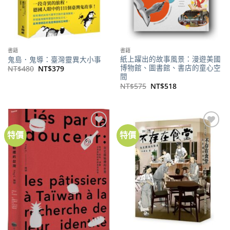
書籍
書籍
紙上躍出的故事風景：漫遊美國
鬼島．鬼導：臺灣靈異大小事
博物館、圖書館、書店的童心空
原
目
NT$
480
NT$
379
始
前
間
價
價
原
目
NT$
575
NT$
518
格：
格：
始
前
NT$480。
NT$379。
價
價
格：
格：
NT$575。
NT$518。
特價
特價
加到
加到
關注
關注
商品
商品