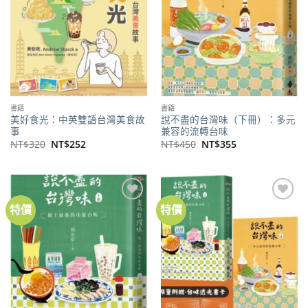
書籍
書籍
美好食光：中英雙語台灣美食故
說不盡的台灣味（下冊）：多元
事
兼容的流轉台味
原
目
原
目
NT$
320
NT$
252
NT$
450
NT$
355
始
前
始
前
價
價
價
價
格：
格：
格：
格：
NT$320。
NT$252。
NT$450。
NT$355。
特價
特價
加到
加到
關注
關注
商品
商品