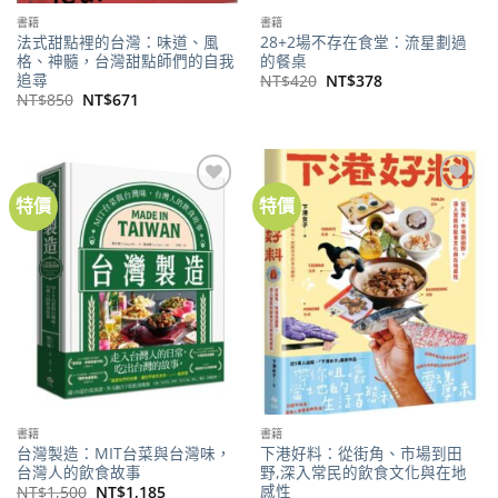
書籍
書籍
法式甜點裡的台灣：味道、風
28+2場不存在食堂：流星劃過
格、神髓，台灣甜點師們的自我
的餐桌
追尋
原
目
NT$
420
NT$
378
始
前
原
目
NT$
850
NT$
671
價
價
始
前
格：
格：
價
價
NT$420。
NT$378。
格：
格：
NT$850。
NT$671。
特價
特價
加到
加到
關注
關注
商品
商品
書籍
書籍
台灣製造：MIT台菜與台灣味，
下港好料：從街角、市場到田
台灣人的飲食故事
野,深入常民的飲食文化與在地
感性
原
目
NT$
1,500
NT$
1,185