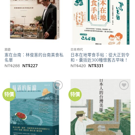
旅遊
日本時代
憲在台南：林俊憲的台南美食私
日本在地零食手帖：從大正到令
名單
和，囊括近300種懷舊古早味！
原
目
原
目
NT$
288
NT$
227
NT$
420
NT$
331
始
前
始
前
價
價
價
價
格：
格：
格：
格：
NT$288。
NT$227。
NT$420。
NT$331。
特價
特價
加到
加到
關注
關注
商品
商品