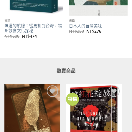
書籍
書籍
味道的航線：從馬祖到台灣，福
日本人的台灣美味
州飲食文化探秘
原
目
NT$
350
NT$
276
始
前
原
目
NT$
600
NT$
474
價
價
始
前
格：
格：
價
價
NT$350。
NT$276。
格：
格：
NT$600。
NT$474。
熱賣商品
特價
加到
加到
關注
關注
商品
商品