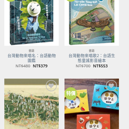
關注
關注
商品
商品
書籍
書籍
台灣動物來唱名：台語動物
台灣動物來唱歌2：台語生
圖鑑
態童謠影音繪本
原
目
原
目
NT$
480
NT$
379
NT$
700
NT$
553
始
前
始
前
價
價
價
價
格：
格：
格：
格：
NT$480。
NT$379。
NT$700。
NT$553。
特價
加到
加到
關注
關注
商品
商品