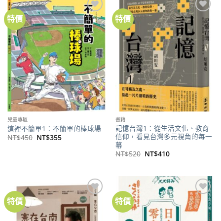
特價
特價
加到
加到
關注
關注
商品
商品
兒童專區
書籍
記憶台灣1：從生活文化、教育
這裡不簡單1：不簡單的棒球場
信仰，看見台灣多元視角的每一
原
目
NT$
450
NT$
355
始
前
幕
價
價
原
目
NT$
520
NT$
410
格：
格：
始
前
NT$450。
NT$355。
價
價
格：
格：
NT$520。
NT$410。
特價
特價
加到
加到
關注
關注
商品
商品