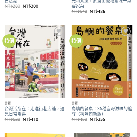
日糕點
光和北風，於淺山流域鋪陳一桌
客家菜
原
目
NT$
380
NT$
300
始
前
原
目
NT$
540
NT$
486
價
價
始
前
格：
格：
價
價
NT$380。
NT$300。
格：
格：
NT$540。
NT$486。
特價
特價
加到
加到
關注
關注
商品
商品
書籍
書籍
台灣活所在：走進街巷店舖，遇
島嶼的餐桌：36種臺灣滋味的追
見日常驚喜
尋（初味如新版）
原
目
原
目
NT$
520
NT$
410
NT$
450
NT$
355
始
前
始
前
價
價
價
價
格：
格：
格：
格：
NT$520。
NT$410。
NT$450。
NT$355。