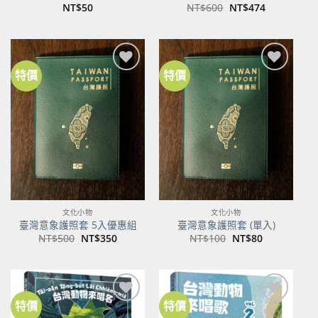
原
目
NT$
50
NT$
600
NT$
474
始
前
價
價
格：
格：
NT$600。
NT$474。
特價
特價
加到
加到
關注
關注
商品
商品
文化小物
文化小物
臺灣意象護照套 5入優惠組
臺灣意象護照套 (單入)
原
目
原
目
NT$
500
NT$
350
NT$
100
NT$
80
始
前
始
前
價
價
價
價
格：
格：
格：
格：
NT$500。
NT$350。
NT$100。
NT$80。
特價
特價
加到
加到