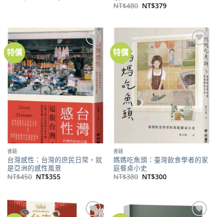
始
前
原
目
NT$
480
NT$
379
價
價
始
前
格：
格：
價
價
NT$1,500。
NT$1,185。
格：
格：
NT$480。
NT$379。
特價
特價
加到
加到
關注
關注
商品
商品
書籍
書籍
台灣感性：台灣的庶民日常，就
媽媽吃魚頭：臺灣飲食學者的家
是亞洲的感性風景
庭餐桌小史
原
目
原
目
NT$
450
NT$
355
NT$
380
NT$
300
始
前
始
前
價
價
價
價
格：
格：
格：
格：
NT$450。
NT$355。
NT$380。
NT$300。