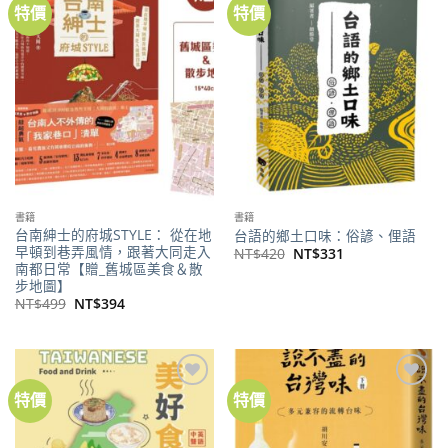
特價
特價
加到
加到
關注
關注
商品
商品
書籍
書籍
台南紳士的府城STYLE： 從在地
台語的鄉土口味：俗諺、俚語
早頓到巷弄風情，跟著大同走入
原
目
NT$
420
NT$
331
始
前
南都日常【贈_舊城區美食＆散
價
價
步地圖】
格：
格：
原
目
NT$
499
NT$
394
NT$420。
NT$331。
始
前
價
價
格：
格：
NT$499。
NT$394。
特價
特價
加到
加到
關注
關注
商品
商品