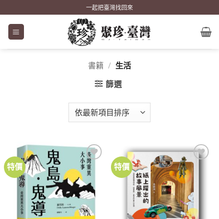
Skip
一起把臺灣找回來
to
content
書籍
/
生活
篩選
特價
特價
加到
加到
關注
關注
商品
商品