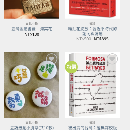
文化小物
書籍
唯紅花綻放：習近平時代的
臺灣金屬書籤 – 海棠花
認同與歸屬
NT$
130
原
目
NT$
500
NT$
395
始
前
價
價
格：
格：
NT$500。
NT$395。
特價
加到
加到
關注
關注
商品
商品
文化小物
書籍
臺語鼓勵小胸章(共10款)
被出賣的台灣：經典譯校版