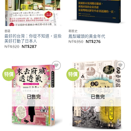
書籍
專題史
最好的台灣：你從不知道，這些
鳳梨罐頭的黃金年代
美好打動了日本人
原
目
NT$
350
NT$
276
始
前
原
目
NT$
320
NT$
287
價
價
始
前
格：
格：
價
價
NT$350。
NT$276。
格：
格：
NT$320。
NT$287。
特價
特價
加到
加到
關注
關注
商品
商品
已售完
已售完