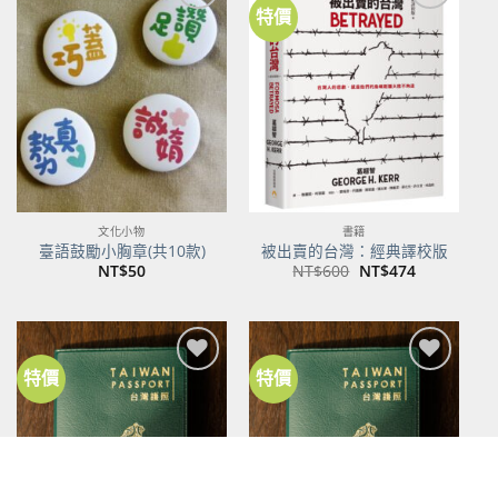
特價
加到
加到
關注
關注
商品
商品
文化小物
書籍
臺語鼓勵小胸章(共10款)
被出賣的台灣：經典譯校版
原
目
NT$
50
NT$
600
NT$
474
始
前
價
價
格：
格：
NT$600。
NT$474。
特價
特價
加到
加到
關注
關注
商品
商品