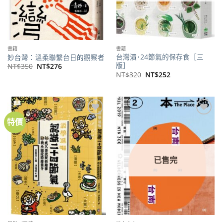
書籍
書籍
台灣漬･24節氣的保存食［三
妙台灣：溫柔聯繫台日的觀察者
版］
原
目
NT$
350
NT$
276
始
前
原
目
NT$
320
NT$
252
價
價
始
前
格：
格：
價
價
NT$350。
NT$276。
格：
格：
NT$320。
NT$252。
特價
加到
加到
關注
關注
商品
商品
已售完