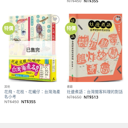
原
目
NT$
450
NT$
355
價
價
始
前
格：
格：
價
價
NT$600。
NT$473。
格：
格：
NT$450。
NT$355。
特價
特價
加到
加到
關注
關注
商品
商品
已售完
其他
書籍
花飛、花枝、花蠘仔：台灣海產
灶邊煮語：台灣閩客料理的對話
名小考
原
目
NT$
650
NT$
513
始
前
原
目
NT$
450
NT$
355
價
價
始
前
格：
格：
價
價
NT$650。
NT$513。
格：
格：
NT$450。
NT$355。