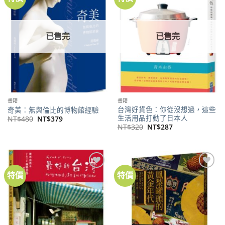
關注
關注
商品
商品
已售完
已售完
書籍
書籍
台灣好貨色：你從沒想過，這些
奇美：無與倫比的博物館經驗
生活用品打動了日本人
原
目
NT$
480
NT$
379
始
前
原
目
NT$
320
NT$
287
價
價
始
前
格：
格：
價
價
NT$480。
NT$379。
格：
格：
NT$320。
NT$287。
特價
特價
加到
加到
關注
關注
商品
商品