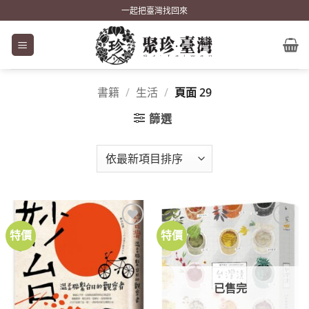
Skip
一起把臺灣找回來
to
content
書籍
/
生活
/
頁面 29
篩選
特價
特價
加到
加到
關注
關注
商品
商品
已售完