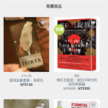
熱賣商品
特價
加到
加到
關注
關注
商品
商品
文化小物
書籍
唯紅花綻放：習近平時代的
臺灣金屬書籤 – 海棠花
認同與歸屬
NT$
130
原
目
NT$
500
NT$
395
始
前
價
價
格：
格：
NT$500。
NT$395。