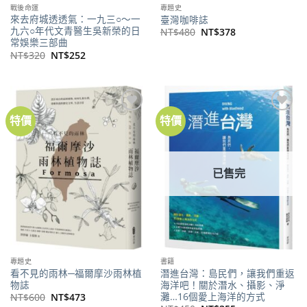
戰後命運
專題史
來去府城透透氣：一九三○～一
臺灣咖啡誌
九六○年代文青醫生吳新榮的日
原
目
NT$
480
NT$
378
始
前
常娛樂三部曲
價
價
原
目
NT$
320
NT$
252
格：
格：
始
前
NT$480。
NT$378。
價
價
格：
格：
NT$320。
NT$252。
特價
特價
加到
加到
關注
關注
商品
商品
已售完
專題史
書籍
看不見的雨林─福爾摩沙雨林植
潛進台灣：島民們，讓我們重返
物誌
海洋吧！關於潛水、攝影、淨
灘…16個愛上海洋的方式
原
目
NT$
600
NT$
473
始
前