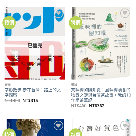
價
價
價
價
格：
格：
格：
格：
NT$300。
NT$269。
NT$380。
NT$299。
特價
特價
加到
加到
關注
關注
商品
商品
已售完
書籍
書籍
字形散步 走在台灣：路上的文
茶味裡的隱知識：風味裡隱含的
字觀察
物質之謎與台灣茶故事，我的10
年學茶筆記
原
目
NT$
400
NT$
315
始
前
原
目
NT$
460
NT$
362
價
價
始
前
格：
格：
價
價
NT$400。
NT$315。
格：
格：
NT$460。
NT$362。
特價
特價
加到
加到