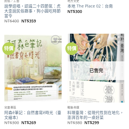
民俗／工藝
地方文史
說學逗唱，認識二十四節氣：虎
本地 The Place 02：台南
大歪說民俗趣事，狗小圓吃時節
NT$
300
當令
原
目
NT$
400
NT$
359
始
前
價
價
格：
格：
NT$400。
NT$359。
特價
特價
加到
加到
關注
關注
商品
商品
已售完
兒童專區
戰後命運
阿森ê筆記：自然書寫ê時光（臺
料理臺灣：從現代性到在地化，
文繪本）
澎湃百年的一桌好菜
原
目
原
目
NT$
300
NT$
269
NT$
380
NT$
299
始
前
始
前