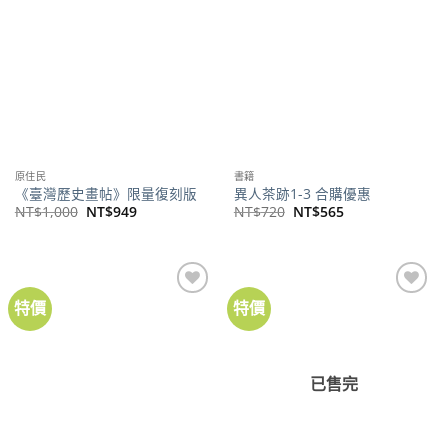
原住民
書籍
《臺灣歷史畫帖》限量復刻版
異人茶跡1-3 合購優惠
原
目
原
目
NT$
1,000
NT$
949
NT$
720
NT$
565
始
前
始
前
價
價
價
價
格：
格：
格：
格：
NT$1,000。
NT$949。
NT$720。
NT$565。
特價
特價
已售完