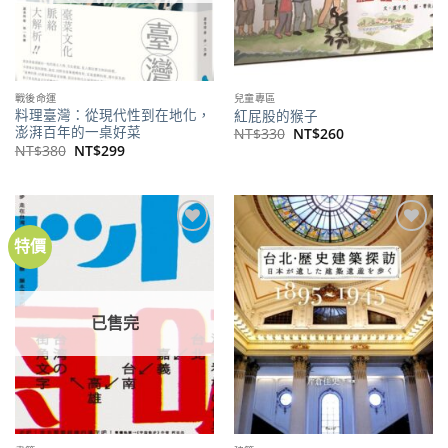
戰後命運
兒童專區
料理臺灣：從現代性到在地化，
紅屁股的猴子
澎湃百年的一桌好菜
原
目
NT$
330
NT$
260
始
前
原
目
NT$
380
NT$
299
價
價
始
前
格：
格：
價
價
NT$330。
NT$260。
格：
格：
NT$380。
NT$299。
特價
加到
加到
關注
關注
商品
商品
已售完