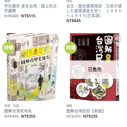
書籍
建築
字形散步 走在台灣：路上的文
台北・歴史建築探訪 日本が遺
字觀察
した建築遺産を歩く １８９５
～１９４５(日本語)
原
目
NT$
400
NT$
315
始
前
NT$
845
價
價
格：
格：
NT$400。
NT$315。
特價
特價
加到
加到
關注
關注
商品
商品
已售完
地理／地圖
書籍
圖解台灣老地名
圖解台灣民俗【新版】
原
目
原
目
NT$
450
NT$
355
NT$
299
NT$
235
始
前
始
前
價
價
價
價
格：
格：
格：
格：