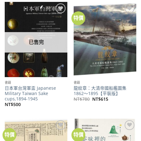
NT$450。
NT$355。
NT$299。
NT$235。
特價
加到
加到
關注
關注
商品
商品
已售完
書籍
書籍
日本軍台灣軍盃 Japanese
龍紋章：大清帝國船艦圖集
Military Taiwan Sake
1862～1895【平裝版】
cups,1894-1945
原
目
NT$
780
NT$
615
始
前
NT$
500
價
價
格：
格：
NT$780。
NT$615。
特價
特價
加到
加到
關注
關注