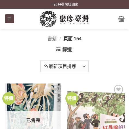
Skip
一起把臺灣找回來
to
content
書籍
/
頁面 164
篩選
特價
特價
加到
加到
關注
關注
商品
商品
已售完