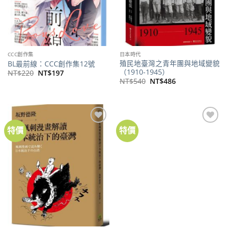
CCC創作集
日本時代
殖民地臺灣之青年團與地域變貌
BL最前線：CCC創作集12號
（1910-1945）
原
目
NT$
220
NT$
197
始
前
原
目
NT$
540
NT$
486
價
價
始
前
格：
格：
價
價
NT$220。
NT$197。
格：
格：
NT$540。
NT$486。
特價
特價