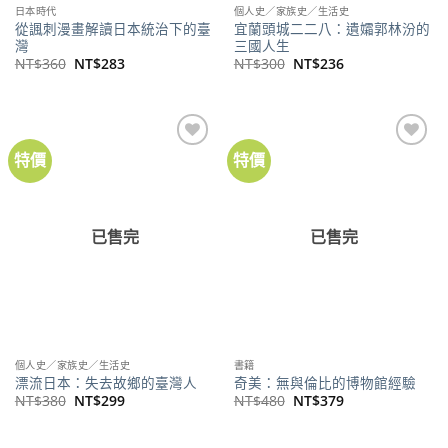
日本時代
個人史／家族史／生活史
從諷刺漫畫解讀日本統治下的臺
宜蘭頭城二二八：遺孀郭林汾的
灣
三國人生
原
目
原
目
NT$
360
NT$
283
NT$
300
NT$
236
始
前
始
前
價
價
價
價
格：
格：
格：
格：
NT$360。
NT$283。
NT$300。
NT$236。
特價
特價
已售完
已售完
個人史／家族史／生活史
書籍
漂流日本：失去故鄉的臺灣人
奇美：無與倫比的博物館經驗
原
目
原
目
NT$
380
NT$
299
NT$
480
NT$
379
始
前
始
前
價
價
價
價
格：
格：
格：
格：