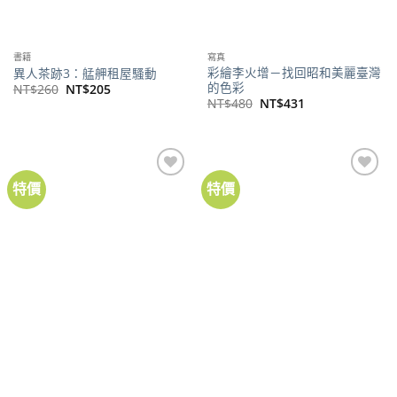
書籍
寫真
彩繪李火增－找回昭和美麗臺灣
異人茶跡3：艋舺租屋騷動
的色彩
原
目
NT$
260
NT$
205
始
前
原
目
NT$
480
NT$
431
價
價
始
前
格：
格：
價
價
NT$260。
NT$205。
格：
格：
NT$480。
NT$431。
特價
特價
CCC創作集
戰後命運
擬人勢力來襲：CCC創作集11號
中華民國斷交史