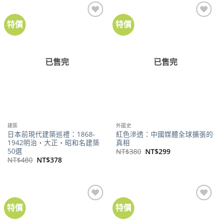
NT$380。
NT$299。
NT$480。
NT$379。
特價
特價
已售完
已售完
建築
外國史
日本前現代建築巡禮：1868-
紅色滲透：中國媒體全球擴張的
1942明治‧大正‧昭和名建築
真相
50選
原
目
NT$
380
NT$
299
始
前
原
目
NT$
480
NT$
378
價
價
始
前
格：
格：
價
價
NT$380。
NT$299。
格：
格：
NT$480。
NT$378。
特價
特價