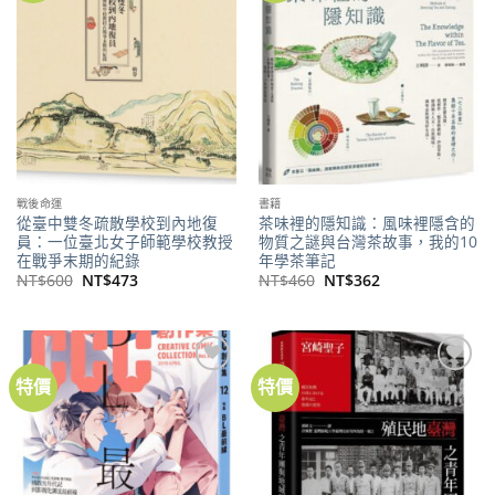
商品
商品
戰後命運
書籍
從臺中雙冬疏散學校到內地復
茶味裡的隱知識：風味裡隱含的
員：一位臺北女子師範學校教授
物質之謎與台灣茶故事，我的10
在戰爭末期的紀錄
年學茶筆記
原
目
原
目
NT$
600
NT$
473
NT$
460
NT$
362
始
前
始
前
價
價
價
價
格：
格：
格：
格：
NT$600。
NT$473。
NT$460。
NT$362。
特價
特價
加到
加到
關注
關注
商品
商品