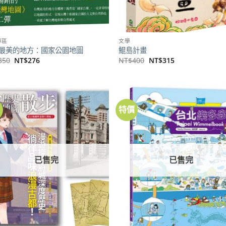
專區
文學
最美的地方：國家公園地圖
鯤島計畫
原
目
原
目
350
NT$
276
NT$
400
NT$
315
始
前
始
前
價
價
價
價
格：
格：
格：
格：
NT$350。
NT$276。
NT$400。
NT$315。
價
特價
加到
關注
商品
已售完
已售完