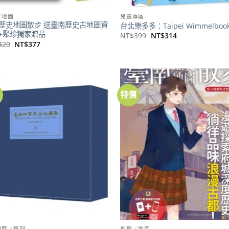
／地圖
兒童專區
歷史地圖散步 送臺南歷史古地圖資
台北樂多多：Taipei Wimmelboo
+聚珍獨家贈品
原
目
NT$
399
NT$
314
始
前
原
目
420
NT$
377
價
價
始
前
格：
格：
價
價
NT$399。
NT$314。
格：
格：
NT$420。
NT$377。
價
特價
加到
關注
商品
彙整／復刻
地理／地圖