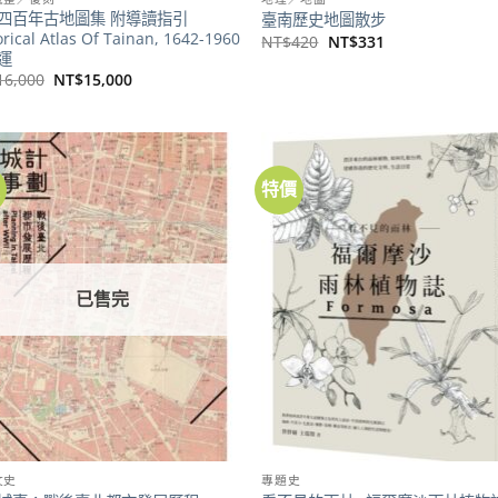
四百年古地圖集 附導讀指引
臺南歷史地圖散步
orical Atlas Of Tainan, 1642-1960
原
目
NT$
420
NT$
331
始
前
運
價
價
原
目
16,000
NT$
15,000
格：
格：
始
前
NT$420。
NT$331。
價
價
格：
格：
NT$16,000。
NT$15,000。
價
特價
加到
關注
商品
已售完
文史
專題史