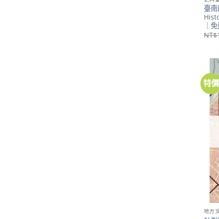
臺南
Hist
｜免
NT$
特
地方