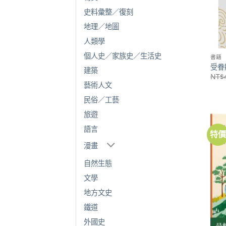
史料彙整／復刻
地理／地圖
人類學
個人史／家族史／生活史
書籍
受眷
建築
NT$
藝術人文
民俗／工藝
旅遊
語言
特
漫畫
自然生態
文學
地方文史
鐵道
外國史