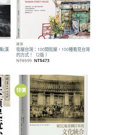
建築
集(漢
街屋台灣：100間街屋，100種看見台灣
的方式！（2版 ）
原
目
NT$
599
NT$
473
始
前
價
價
格：
格：
NT$599。
NT$473。
特價
加到
加到
關注
關注
商品
商品