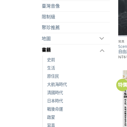
臺灣音像
限制級
聚珍推薦
地圖
寫真
Sce
書籍
自由
NT$
史前
生活
原住民
大航海時代
特
清國時代
日本時代
戰後命運
啟蒙
寫真