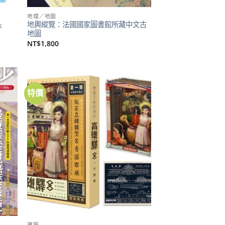
地理／地圖
地輿縱覽：法國國家圖書館所藏中文古
k
地圖
NT$
1,800
特價
加到
加到
關注
關注
商品
商品
建築