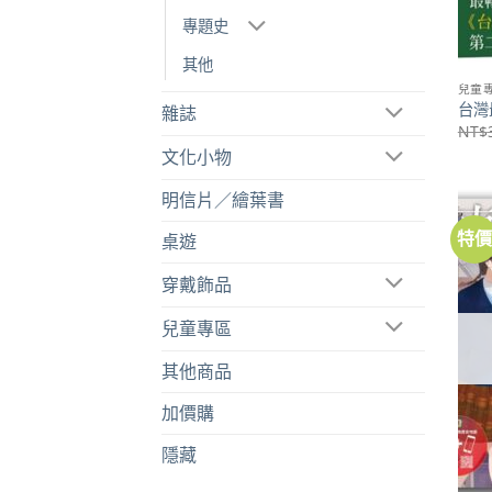
專題史
其他
兒童
台灣
雜誌
NT$
文化小物
明信片／繪葉書
特
桌遊
穿戴飾品
兒童專區
其他商品
加價購
隱藏