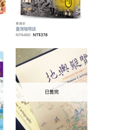
專題史
臺灣咖啡誌
原
目
NT$
480
NT$
378
始
前
價
價
格：
格：
NT$480。
NT$378。
加到
加到
關注
關注
商品
商品
已售完