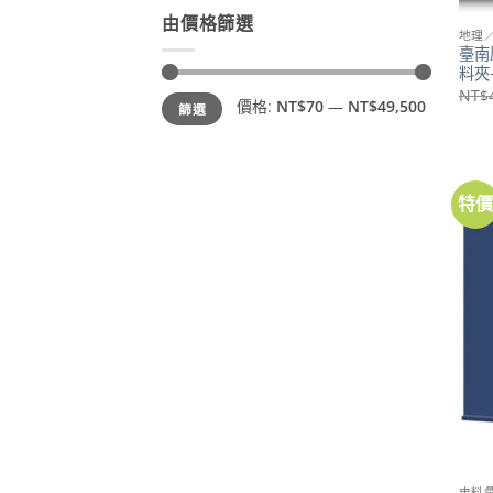
由價格篩選
地理
臺南
料夾
NT$
最
最
價格:
NT$70
—
NT$49,500
篩選
低
高
價
價
格
格
特
史料