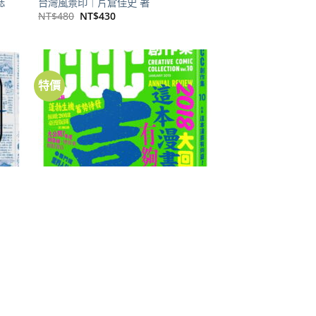
誌
台灣風景印｜片倉佳史 著
原
目
NT$
480
NT$
430
始
前
價
價
格：
格：
NT$480。
NT$430。
特價
加到
加到
關注
關注
商品
商品
CCC創作集
這本漫畫有夠臺！2018大回顧：CCC創
作集10號
原
目
NT$
200
NT$
179