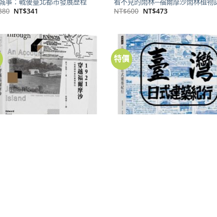
城事：戰後臺北都市發展歷程
看不見的雨林─福爾摩沙雨林植物
原
目
原
目
380
NT$
341
NT$
600
NT$
473
始
前
始
前
價
價
價
價
格：
格：
格：
格：
NT$380。
NT$341。
NT$600。
NT$473。
價
特價
加到
關注
商品
建築
21穿越福爾摩沙：一位英國作家的臺
臺灣日式建築紀行
行
原
目
NT$
460
NT$
362
始
前
原
目
320
NT$
252