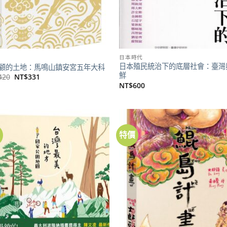
日本時代
日本殖民統治下的底層社會：臺灣
顧的土地：馬鳴山鎮安宮五年大科
鮮
原
目
420
NT$
331
始
前
NT$
600
價
價
格：
格：
NT$420。
NT$331。
價
特價
加到
關注
商品