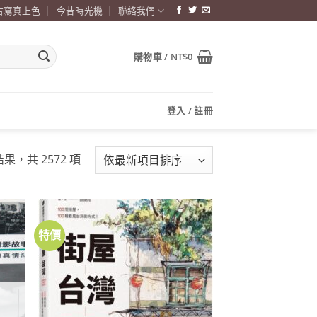
古寫真上色
今昔時光機
聯絡我們
購物車 /
NT$
0
登入 / 註冊
依
結果，共 2572 項
最
新
項
目
特價
加到
加到
排
關注
關注
商品
商品
序