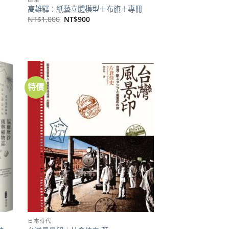
高雄驛：紙藝立體模型＋布旗＋專冊
原
目
NT$
1,000
NT$
900
始
前
價
價
格：
格：
NT$1,000。
NT$900。
特價
加到
加到
關注
關注
商品
商品
日本時代