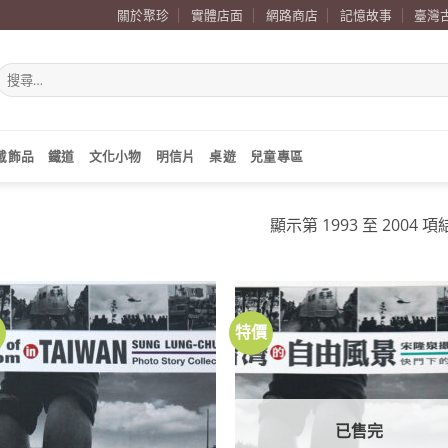
關於聚珍
實體店面
網路商店
記憶故事
臺灣
搜
尋
關
鍵
字:
戴飾品
鐵道
文化小物
明信片
桌遊
兒童專區
顯示第 1993 至 2004 項
價
特價
加到
關注
商品
已售完