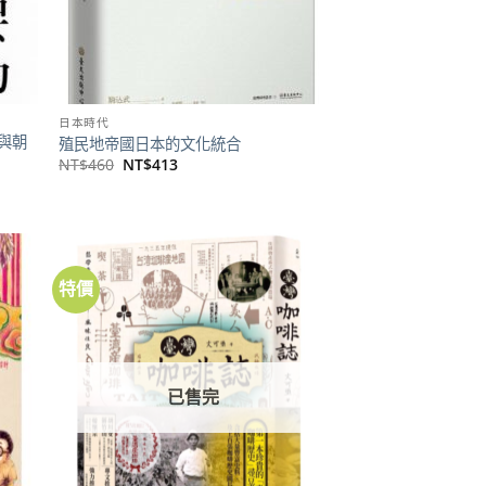
日本時代
與朝
殖民地帝國日本的文化統合
原
目
NT$
460
NT$
413
始
前
價
價
格：
格：
NT$460。
NT$413。
特價
加到
加到
關注
關注
商品
商品
已售完