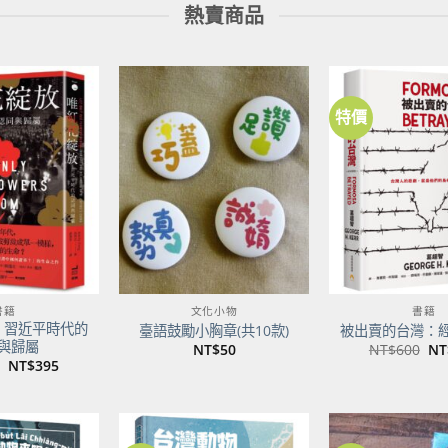
熱賣商品
特價
加到
加到
關注
關注
商品
商品
書籍
文化小物
書籍
：習近平時代的
臺語鼓勵小胸章(共10款)
被出賣的台灣：
與歸屬
原
NT$
50
NT$
600
NT
始
原
目
NT$
395
價
始
前
格
價
價
NT
格：
格：
NT$500。
NT$395。