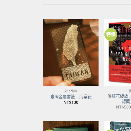
特價
加到
關注
商品
文化小物
唯紅花綻放
臺灣金屬書籤 – 海棠花
認同
NT$
130
NT$
500