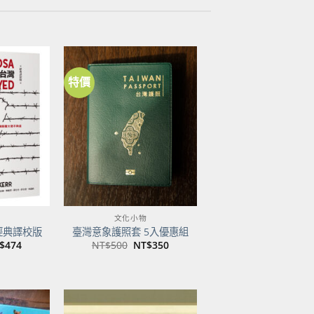
特價
加到
加到
關注
關注
商品
商品
文化小物
經典譯校版
臺灣意象護照套 5入優惠組
目
原
目
$
474
NT$
500
NT$
350
前
始
前
價
價
價
：
格：
格：
格：
$600。
NT$474。
NT$500。
NT$350。