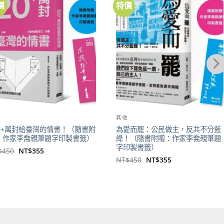
價
特價
加到
加到
關注
關注
商品
商品
他
其他
20+萬封給臺灣的情書！（隨書附
為愛而罷：公民做主，反共不分藍
：作家李喬親筆題字印製書籤）
綠！（隨書附贈：作家李喬親筆題
字印製書籤）
原
目
$
450
NT$
355
始
前
原
目
NT$
450
NT$
355
價
價
始
前
格：
格：
價
價
NT$450。
NT$355。
格：
格：
NT$450。
NT$355。