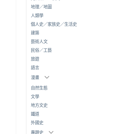
地理／地圖
人類學
個人史／家族史／生活史
建築
藝術人文
民俗／工藝
旅遊
語言
漫畫
自然生態
文學
地方文史
鐵道
外國史
專題史