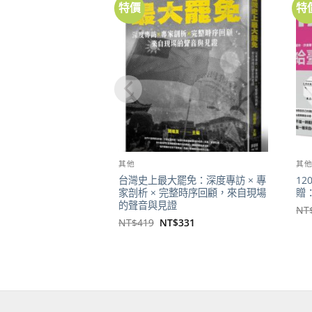
特價
特
加到
關注
商品
其他
其
台灣史上最大罷免：深度專訪 × 專
1
家剖析 × 完整時序回顧，來自現場
贈
的聲音與見證
NT
原
目
NT$
419
NT$
331
始
前
價
價
格：
格：
NT$419。
NT$331。