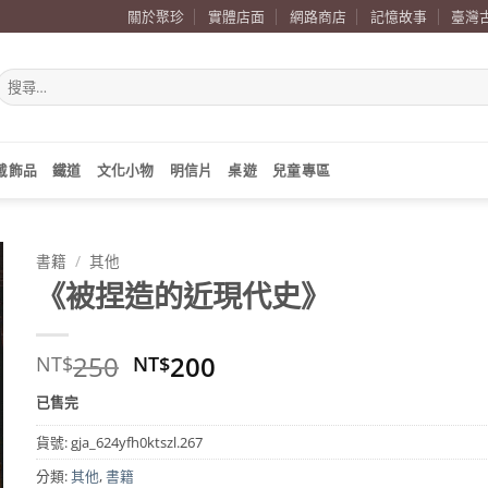
關於聚珍
實體店面
網路商店
記憶故事
臺灣
搜
尋
關
鍵
字:
戴飾品
鐵道
文化小物
明信片
桌遊
兒童專區
書籍
/
其他
《被捏造的近現代史》
原
目
250
200
NT$
NT$
始
前
已售完
價
價
格：
格：
貨號:
gja_624yfh0ktszl.267
NT$250。
NT$200。
分類:
其他
,
書籍