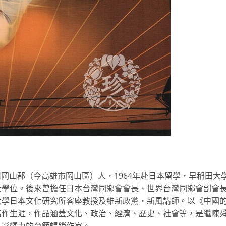
雄州岡山郡（今高雄市岡山區）人，1964年赴日本留學，早稻田大
士學位。後來曾擔任日本台灣同鄉會會長、世界台灣同鄉會副會
大學日本文化研究所客座教授及維新政黨・新風講師。以《中國
寫作生涯，作品涵蓋文化、政治、經濟、歷史、社會等，是繼陳
具影響力的台籍暢銷作家。