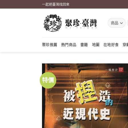
Skip
一起把臺灣找回來
to
content
聚珍推薦
熱門商品
書籍
地圖
在地好食
穿
特價
加到
關注
商品