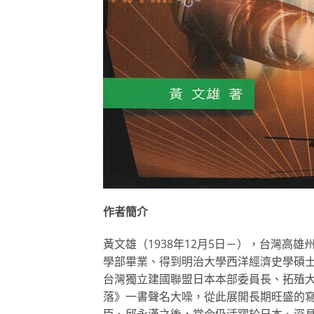
作者簡介
黃文雄（1938年12月5日－），台灣高
學部畢業、得到明治大學西洋經濟史學碩
台灣獨立建國聯盟日本本部委員長、拓殖
落》一書聲名大噪，從此展開長期旺盛的
臣、邱永漢之後，當今仍活躍於日本、深