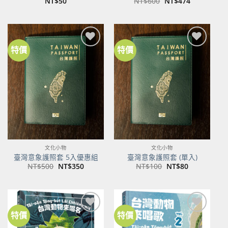
原
目
NT$
50
NT$
600
NT$
474
始
前
價
價
格：
格：
NT$600。
NT$474。
特價
特價
加到
加到
關注
關注
商品
商品
文化小物
文化小物
臺灣意象護照套 5入優惠組
臺灣意象護照套 (單入)
原
目
原
目
NT$
500
NT$
350
NT$
100
NT$
80
始
前
始
前
價
價
價
價
格：
格：
格：
格：
NT$500。
NT$350。
NT$100。
NT$80。
特價
特價
加到
加到