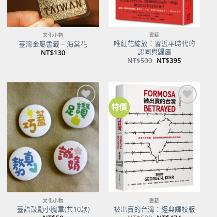
文化小物
書籍
唯紅花綻放：習近平時代的
臺灣金屬書籤 – 海棠花
認同與歸屬
NT$
130
原
目
NT$
500
NT$
395
始
前
價
價
格：
格：
NT$500。
NT$395。
特價
加到
加到
關注
關注
商品
商品
文化小物
書籍
臺語鼓勵小胸章(共10款)
被出賣的台灣：經典譯校版