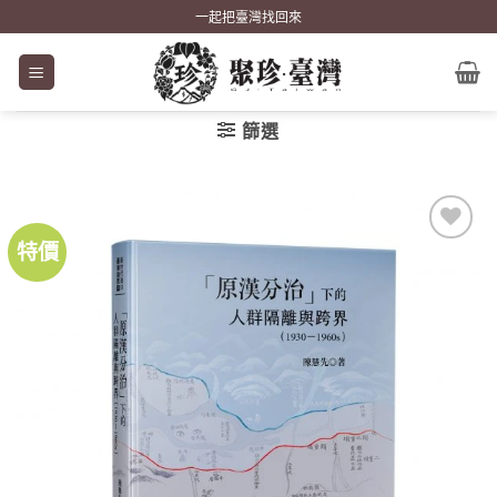
Skip
一起把臺灣找回來
to
content
篩選
特價
加到
關注
商品