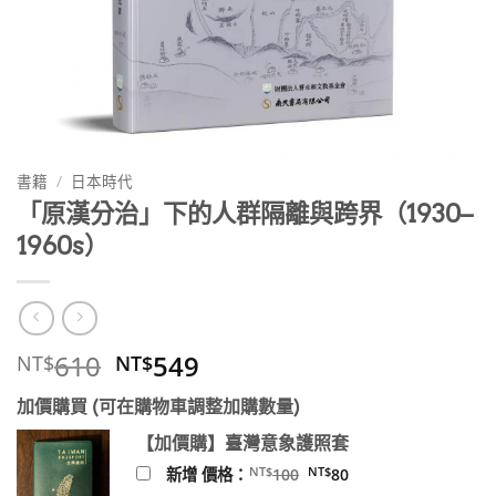
書籍
/
日本時代
「原漢分治」下的人群隔離與跨界（1930–
1960s）
原
目
610
549
NT$
NT$
始
前
加價購買 (可在購物車調整加購數量)
價
價
格：
格：
【加價購】臺灣意象護照套
NT$610。
NT$549。
原
目
NT$
NT$
新增 價格：
100
80
始
前