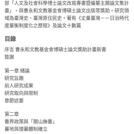
部「人文及社會科學博士論文改寫專書暨編纂主題論文集計
畫」，與曹永和文教基金會博碩士論文出版等獎助。研究領
域為臺灣史、臺灣原住民史。著有《丈量臺灣－－日治時代
度量衡制度化之歷程》及論文十數篇
目錄
序言 曹永和文教基金會博碩士論文獎助計畫新書
致謝
第一章 緒論
研究旨趣
前人研究成果
研究取向與限制
章節述要
第二章
番界政策與「開山撫番」
蕃地與理蕃體制確立