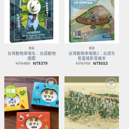
關注
關注
商品
商品
書籍
書籍
台灣動物來唱名：台語動物
台灣動物來唱歌2：台語生
圖鑑
態童謠影音繪本
原
目
原
目
NT$
480
NT$
379
NT$
700
NT$
553
始
前
始
前
價
價
價
價
格：
格：
格：
格：
NT$480。
NT$379。
NT$700。
NT$553。
特價
加到
加到
關注
關注
商品
商品