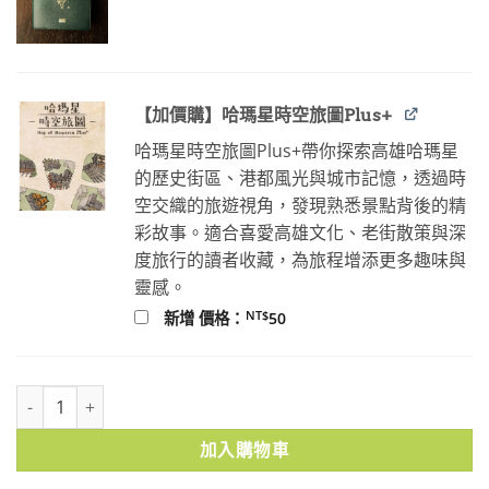
價
價
格：
格：
NT$100。
NT$80。
【加價購】哈瑪星時空旅圖Plus+
哈瑪星時空旅圖Plus+帶你探索高雄哈瑪星
的歷史街區、港都風光與城市記憶，透過時
空交織的旅遊視角，發現熟悉景點背後的精
彩故事。適合喜愛高雄文化、老街散策與深
度旅行的讀者收藏，為旅程增添更多趣味與
靈感。
NT$
新增 價格：
50
「原漢分治」下的人群隔離與跨界（1930–1960s） 數量
加入購物車