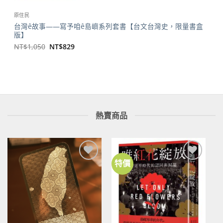
原住民
台灣ê故事——寫予咱ê島嶼系列套書【台文台灣史，限量書盒
版】
原
目
NT$
1,050
NT$
829
始
前
價
價
格：
格：
NT$1,050。
NT$829。
熱賣商品
特價
加到
加到
關注
關注
商品
商品