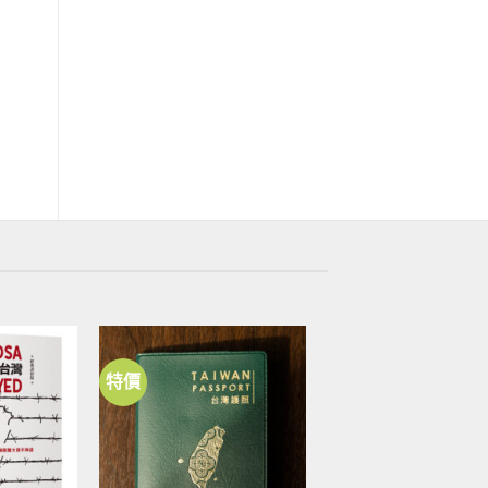
戰後命運
尋找二二八失蹤的宋斐如
原
目
NT$
420
NT$
331
始
前
價
價
格：
格：
NT$420。
NT$331。
特價
加到
加到
關注
關注
商品
商品