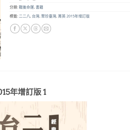
NT$380。
NT$299。
分類:
戰後命運
,
書籍
標籤:
二二八
,
台灣
,
聚珍臺灣
,
菁英 2015年增訂版
15年增訂版 1