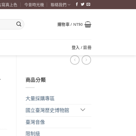
古寫真上色
今昔時光機
聯絡我們
購物車 /
NT$
0
登入 / 註冊
商品分類
訂
大量採購專區
國立臺灣歷史博物館
臺灣音像
限制級