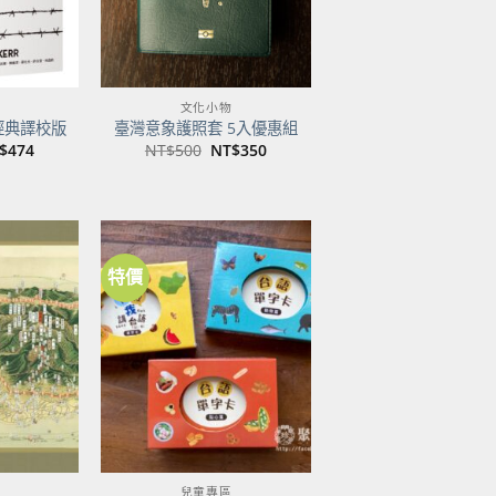
文化小物
經典譯校版
臺灣意象護照套 5入優惠組
目
原
目
$
474
NT$
500
NT$
350
前
始
前
價
價
價
：
格：
格：
格：
$600。
NT$474。
NT$500。
NT$350。
特價
加到
加到
關注
關注
商品
商品
兒童專區