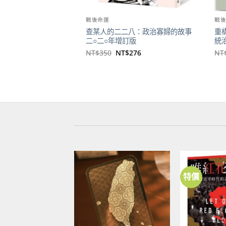
戰後命運
戰
查某人的二二八：政治寡婦的故事
重
二○二○年增訂版
統
原
目
NT$
350
NT$
276
NT
始
前
價
價
格：
格：
NT$350。
NT$276。
特價
加到
關注
商品