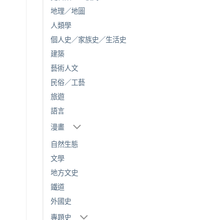
地理／地圖
人類學
個人史／家族史／生活史
建築
藝術人文
民俗／工藝
旅遊
語言
漫畫
自然生態
文學
地方文史
鐵道
外國史
專題史