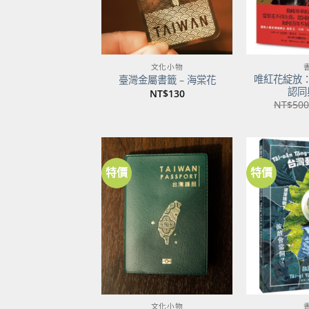
文化小物
唯紅花綻放
臺灣金屬書籤 – 海棠花
認同
NT$
130
NT$
500
特價
特價
加到
關注
商品
文化小物