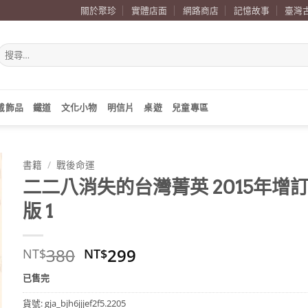
關於聚珍
實體店面
網路商店
記憶故事
臺灣
搜
尋
關
鍵
字:
戴飾品
鐵道
文化小物
明信片
桌遊
兒童專區
書籍
/
戰後命運
二二八消失的台灣菁英 2015年增
版 1
原
目
380
299
NT$
NT$
始
前
已售完
價
價
格：
格：
貨號:
gja_bjh6jjjef2f5.2205