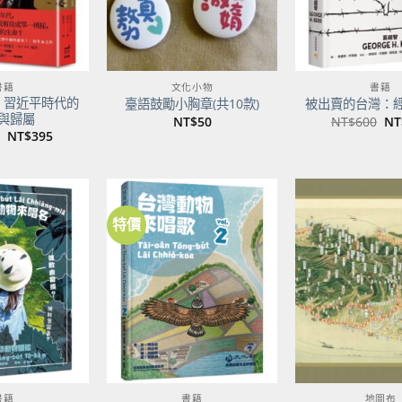
書籍
文化小物
書籍
：習近平時代的
臺語鼓勵小胸章(共10款)
被出賣的台灣：
與歸屬
原
NT$
50
NT$
600
NT
始
原
目
NT$
395
價
始
前
格
價
價
NT
格：
格：
NT$500。
NT$395。
特價
加到
加到
關注
關注
商品
商品
書籍
書籍
地圖布