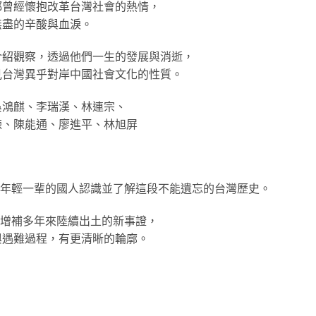
都曾經懷抱改革台灣社會的熱情，
無盡的辛酸與血淚。
介紹觀察，透過他們一生的發展與消逝，
見台灣異乎對岸中國社會文化的性質。
吳鴻麒、李瑞漢、林連宗、
鍊、陳能通、廖進平、林旭屏
讓年輕一輩的國人認識並了解這段不能遺忘的台灣歷史。
，增補多年來陸續出土的新事證，
與遇難過程，有更清晰的輪廓。