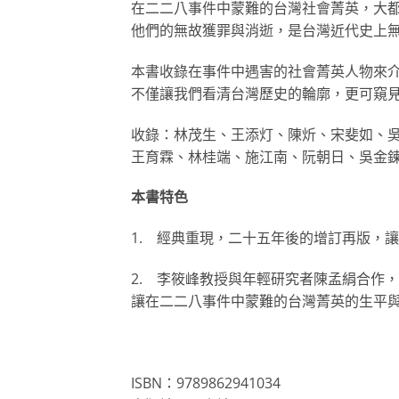
在二二八事件中蒙難的台灣社會菁英，大
他們的無故獲罪與消逝，是台灣近代史上
本書收錄在事件中遇害的社會菁英人物來
不僅讓我們看清台灣歷史的輪廓，更可窺
收錄：林茂生、王添灯、陳炘、宋斐如、
王育霖、林桂端、施江南、阮朝日、吳金
本書特色
1. 經典重現，二十五年後的增訂再版，
2. 李筱峰教授與年輕研究者陳孟絹合作
​讓在二二八事件中蒙難的台灣菁英的生平
ISBN：9789862941034