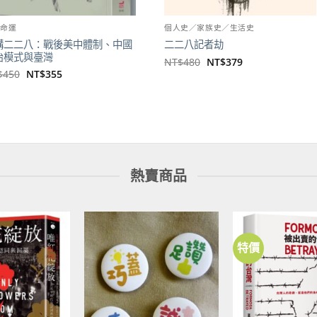
後命運
個人史／家族史／生活史
構二二八：戰後美中體制、中國
二二八記者劫
治模式與臺灣
原
目
NT$
480
NT$
379
始
前
原
目
$
450
NT$
355
價
價
始
前
格：
格：
價
價
NT$480。
NT$379。
格：
格：
NT$450。
NT$355。
熱賣商品
特價
加到
加到
關注
關注
商品
商品