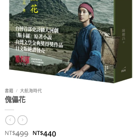
書籍
/
大航海時代
傀儡花
原
目
499
440
NT$
NT$