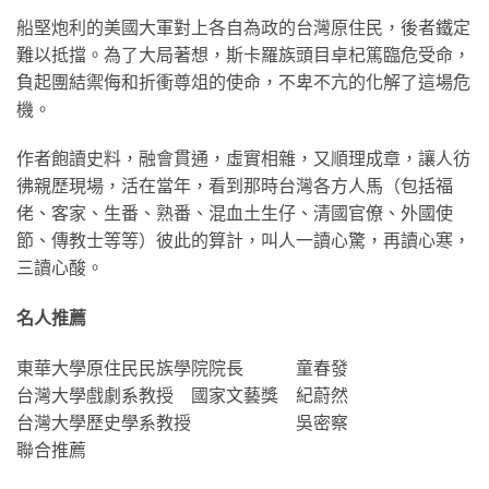
船堅炮利的美國大軍對上各自為政的台灣原住民，後者鐵定
難以抵擋。為了大局著想，斯卡羅族頭目卓杞篤臨危受命，
負起團結禦侮和折衝尊俎的使命，不卑不亢的化解了這場危
機。
作者飽讀史料，融會貫通，虛實相雜，又順理成章，讓人彷
彿親歷現場，活在當年，看到那時台灣各方人馬（包括福
佬、客家、生番、熟番、混血土生仔、清國官僚、外國使
節、傳教士等等）彼此的算計，叫人一讀心驚，再讀心寒，
三讀心酸。
名人推薦
東華大學原住民民族學院院長 童春發
台灣大學戲劇系教授 國家文藝獎 紀蔚然
台灣大學歷史學系教授 吳密察
聯合推薦