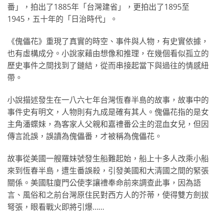
番」，拍出了1885年「台灣建省」，更拍出了1895至
1945，五十年的「日治時代」。
《傀儡花》重現了真實的時空、事件與人物，有史實依據，
也有虛構成分。小說家藉由想像和推理，在幾個看似孤立的
歷史事件之間找到了鏈結，從而串接起當下與過往的情感紐
帶。
小說描述發生在一八六七年台灣恆春半島的故事，故事中的
事件史有明文，人物則有九成是確有其人。傀儡花指的是女
主角潘蝶妹，為客家人父親和嘉禮番公主的混血女兒，但因
傳言訛誤，誤讀為傀儡番，才被稱為傀儡花。
故事從美國一艘羅妹號發生船難起始，船上十多人改乘小船
來到恆春半島，遭生番誤殺，引發美國和大清國之間的緊張
關係。美國駐廈門公使李讓禮奉命前來調查此事，因為語
言、風俗和之前台灣原住民對西方人的芥蒂，使得雙方劍拔
弩張，眼看戰火即將引爆……