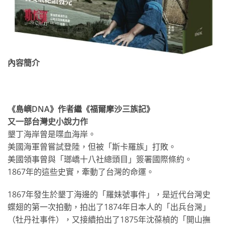
內容簡介
《島嶼DNA》作者繼《福爾摩沙三族記》
又一部台灣史小說力作
墾丁海岸曾是喋血海岸。
美國海軍曾嘗試登陸，但被「斯卡羅族」打敗。
美國領事曾與「瑯嶠十八社總頭目」簽署國際條約。
1867年的這些史實，牽動了台灣的命運。
1867年發生於墾丁海邊的「羅妹號事件」，是近代台灣史
蝶翅的第一次拍動，拍出了1874年日本人的「出兵台灣」
（牡丹社事件），又接續拍出了1875年沈葆楨的「開山撫