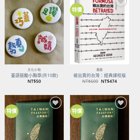
特價
加到
加到
關注
關注
商品
商品
文化小物
書籍
臺語鼓勵小胸章(共10款)
被出賣的台灣：經典譯校版
原
目
NT$
50
NT$
600
NT$
474
始
前
價
價
格：
格：
NT$600。
NT$474。
特價
特價
加到
加到
關注
關注
商品
商品