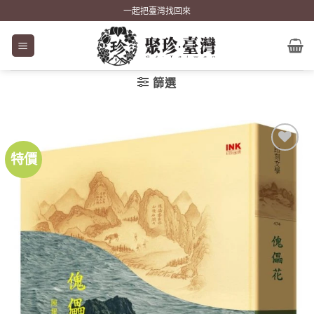
Skip
一起把臺灣找回來
to
content
篩選
特價
加到
關注
商品