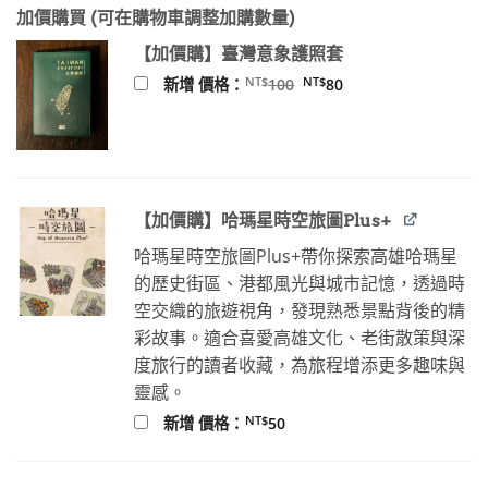
始
前
加價購買 (可在購物車調整加購數量)
價
價
格：
格：
【加價購】臺灣意象護照套
NT$499。
NT$440。
原
目
NT$
NT$
新增 價格：
100
80
始
前
價
價
格：
格：
NT$100。
NT$80。
【加價購】哈瑪星時空旅圖Plus+
哈瑪星時空旅圖Plus+帶你探索高雄哈瑪星
的歷史街區、港都風光與城市記憶，透過時
空交織的旅遊視角，發現熟悉景點背後的精
彩故事。適合喜愛高雄文化、老街散策與深
度旅行的讀者收藏，為旅程增添更多趣味與
靈感。
NT$
新增 價格：
50