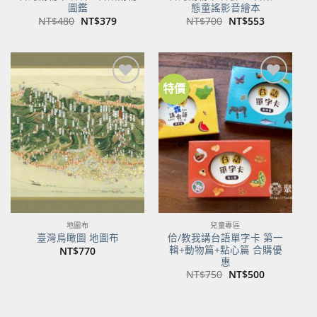
圖鑑
態童謠影音繪本
原
目
原
目
NT$
480
NT$
379
NT$
700
NT$
553
始
前
始
前
價
價
價
價
格：
格：
格：
格：
NT$480。
NT$379。
NT$700。
NT$553。
特價
加到
加到
關注
關注
商品
商品
地圖布
兒童專區
佮/教我講台語單字卡 第一
臺灣鳥瞰圖 地圖布
輯+動物篇+點心篇 合購優
NT$
770
惠
原
目
NT$
750
NT$
500
始
前
價
價
格：
格：
NT$750。
NT$500。