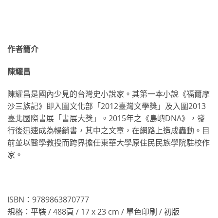
作者簡介
陳耀昌
陳耀昌是國內少見的台灣史小說家。其第一本小說《福爾摩
沙三族記》即入圍文化部「2012臺灣文學獎」及入圍2013
臺北國際書展「書展大獎」。2015年之《島嶼DNA》，發
行後迅速成為暢銷書，其中之文章，在網路上造成轟動。目
前並以醫學教授而跨界擔任東華大學原住民民族學院駐校作
家。
ISBN：9789863870777
規格：平裝 / 488頁 / 17 x 23 cm / 單色印刷 / 初版