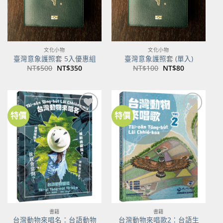
文化小物
文化小物
臺灣意象護照套 5入優惠組
臺灣意象護照套 (單入)
原
目
原
目
NT$
500
NT$
350
NT$
100
NT$
80
始
前
始
前
價
價
價
價
格：
格：
格：
格：
NT$500。
NT$350。
NT$100。
NT$80。
特價
特價
加到
加到
關注
關注
商品
商品
書籍
書籍
台灣動物來唱名：台語動物
台灣動物來唱歌2：台語生