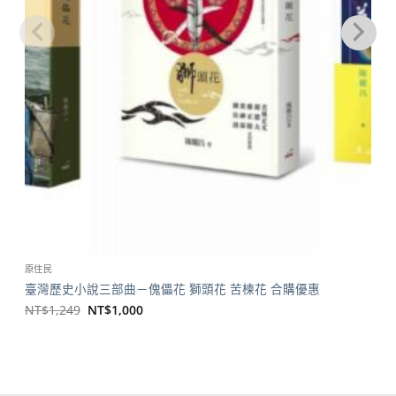
原住民
臺灣歷史小說三部曲－傀儡花 獅頭花 苦楝花 合購優惠
原
目
NT$
1,249
NT$
1,000
始
前
價
價
格：
格：
NT$1,249。
NT$1,000。