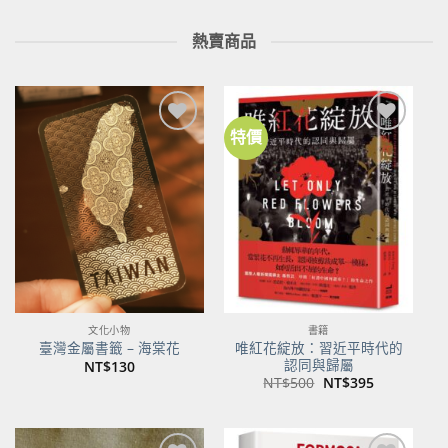
熱賣商品
特價
加到
加到
關注
關注
商品
商品
文化小物
書籍
唯紅花綻放：習近平時代的
臺灣金屬書籤 – 海棠花
認同與歸屬
NT$
130
原
目
NT$
500
NT$
395
始
前
價
價
格：
格：
NT$500。
NT$395。