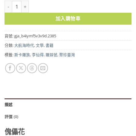
傀儡花 數量
加入購物車
貨號:
gja_b4iymf5v3v9d.2385
分類:
大航海時代
,
文學
,
書籍
標籤:
斯卡羅族
,
李仙得
,
羅妹號
,
聚珍臺灣
描述
評價 (0)
傀儡花